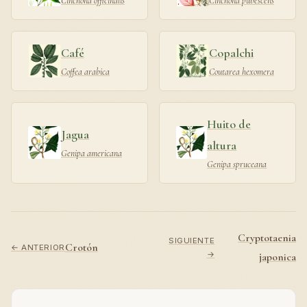
Cinchona officinalis
Cinchona pubescens
Café
Copalchi
Coffea arabica
Coutarea hexomera
Huito de
Jagua
altura
Genipa americana
Genipa spruceana
Cryptotaenia
SIGUIENTE
Crotón
← ANTERIOR
→
japonica