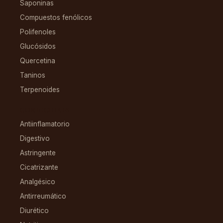
Saponinas
Compuestos fenólicos
Polifenoles
Glucósidos
Quercetina
Taninos
Terpenoides
CONDICIONES
Antiinflamatorio
Digestivo
Astringente
Cicatrizante
Analgésico
Antirreumático
Diurético