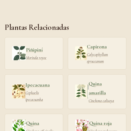
Plantas Relacionadas
Capirona
Piñipiní
Calycophyllum
Morinda royoc
spruceanum
Quina
Ipecacuana
amarilla
Cephaelis
ipecacuanha
Cinchona calisaya
Quina
Quina roja