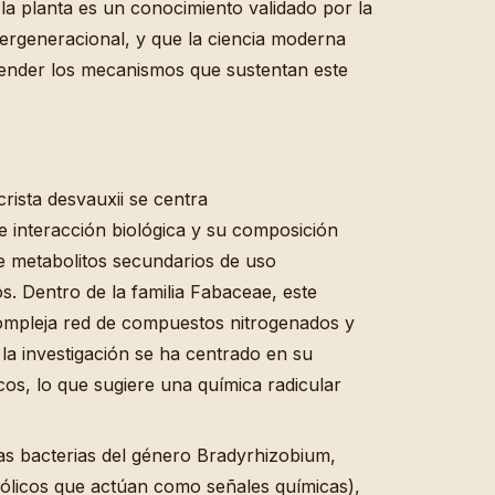
 la planta es un conocimiento validado por la
tergeneracional, y que la ciencia moderna
nder los mecanismos que sustentan este
rista desvauxii se centra
 interacción biológica y su composición
de metabolitos secundarios de uso
 Dentro de la familia Fabaceae, este
ompleja red de compuestos nitrogenados y
, la investigación se ha centrado en su
os, lo que sugiere una química radicular
s bacterias del género Bradyrhizobium,
ólicos que actúan como señales químicas),