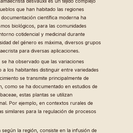
hamaecrista desvauxii es un tejido complejo
ueblos que han habitado las regiones
a documentación científica moderna ha
mos biológicos, para las comunidades
entorno cotidencial y medicinal durante
rsidad del género es máxima, diversos grupos
aecrista para diversas aplicaciones.
 se ha observado que las variaciones
 a los habitantes distinguir entre variedades
cimiento se transmite principalmente de
ión, como se ha documentado en estudios de
baceae, estas plantas se utilizan
nal. Por ejemplo, en contextos rurales de
as similares para la regulación de procesos
egún la región, consiste en la infusión de