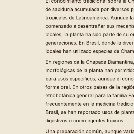
El conocimiento tradicional sobre la C
de sabiduría acumulada por diversos p
tropicales de Latinoamérica. Aunque l
comenzado a desentrañar sus mecanis
locales, la planta ha sido parte de su 
generaciones. En Brasil, donde la dive
locales han utilizado especies de Cham
En regiones de la Chapada Diamantina,
morfológicas de la planta han permitido
para usos específicos, aunque el cono
forma oral. En otros países de la reg
etnobotánica general para la familia Fa
frecuentemente en la medicina tradicio
Brasil, se han reportado usos de plant
digestivos o como agentes tópicos.
Una preparación común, aunque varía s