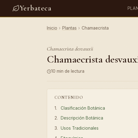
Yerbateca
PLA
Inicio
›
Plantas
›
Chamaecrista
Chamaecrista desvauxii
Chamaecrista desvauxii
10 min de lectura
CONTENIDO
Clasificación Botánica
Descripción Botánica
Usos Tradicionales