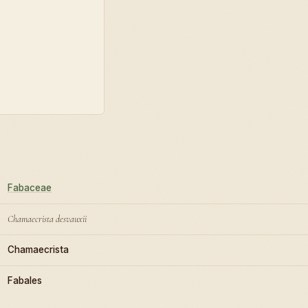
Fabaceae
Chamaecrista desvauxii
Chamaecrista
Fabales