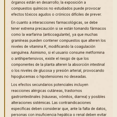
órganos están en desarrollo; la exposición a
compuestos químicos no estudiados puede provocar
efectos tóxicos agudos o crónicos difíciles de prever.
En cuanto a interacciones farmacológicas, se debe
tener extrema precaución si se están tomando fármacos
como la warfarina (anticoagulante), ya que muchas
gramíneas pueden contener compuestos que alteren los
niveles de vitamina K, modificando la coagulación
sanguínea. Asimismo, si el usuario consume metformina
o antihipertensivos, existe el riesgo de que los
componentes de la planta alteren la absorción intestinal
o los niveles de glucosa y presión arterial, provocando
hipoglucemias o hipotensiones no deseadas.
Los efectos secundarios potenciales incluyen
reacciones alérgicas cutáneas, trastornos
gastrointestinales (náuseas, vómitos, diarrea) y posibles
alteraciones sistémicas. Las contraindicaciones
específicas deben considerar que, ante la falta de datos,
personas con insuficiencia hepática o renal deben evitar