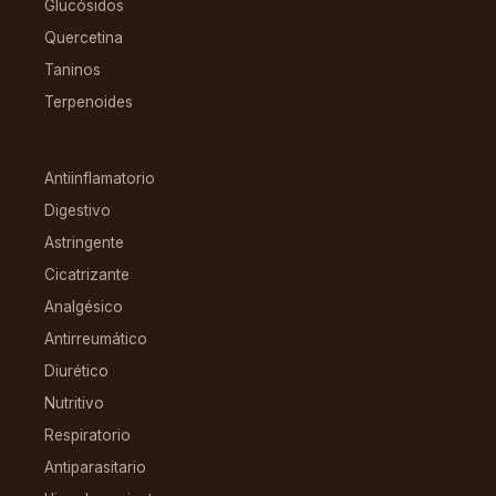
Glucósidos
Quercetina
Taninos
Terpenoides
CONDICIONES
Antiinflamatorio
Digestivo
Astringente
Cicatrizante
Analgésico
Antirreumático
Diurético
Nutritivo
Respiratorio
Antiparasitario