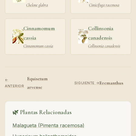
Chelone glabra
Cimicifuga racemosa
Cinnamomum
Collinsonia
cassia
canadensis
Cinnamomum cassia
Collinsonia canadensis
Equisetum
←
Eremanthus
SIGUIENTE →
ANTERIOR
arvense
🌿 Plantas Relacionadas
Malagueta (Pimenta racemosa)