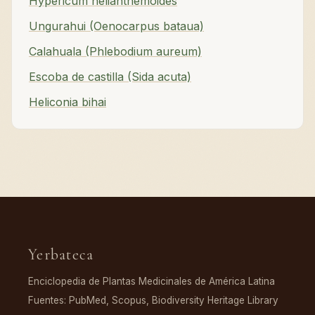
Hypericum helianthemoides
Ungurahui (Oenocarpus bataua)
Calahuala (Phlebodium aureum)
Escoba de castilla (Sida acuta)
Heliconia bihai
Yerbateca
Enciclopedia de Plantas Medicinales de América Latina
Fuentes: PubMed, Scopus, Biodiversity Heritage Library