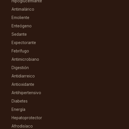
Hipoglucemiante
Antimalárico
Emoliente
Enteógeno
Sedante
Expectorante
Febrífugo
Antimicrobiano
Digestión
Antidiarreico
Antioxidante
Antihipertensivo
Diabetes
Energía
Hepatoprotector
Afrodisíaco