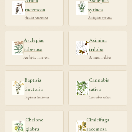
Aralia
Asclepias
racemosa
syriaca
Aralia racemosa
Asclepias syriaca
Asclepias
Asimina
tuberosa
triloba
Asclepias tuberosa
Asimina triloba
Baptisia
Cannabis
tinctoria
sativa
Baptisia tinctoria
Cannabis sativa
Chelone
Cimicifuga
glabra
racemosa