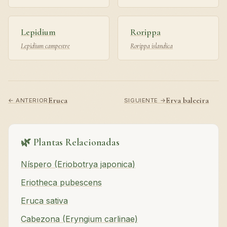
Lepidium
Rorippa
Lepidium campestre
Rorippa islandica
Eruca
Erva baleeira
← ANTERIOR
SIGUIENTE →
🌿 Plantas Relacionadas
Níspero (Eriobotrya japonica)
Eriotheca pubescens
Eruca sativa
Cabezona (Eryngium carlinae)