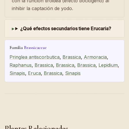
con la función tiroidea (efecto bociógeno) al
inhibir la captación de yodo.
¿Qué efectos secundarios tiene Erucaria?
Familia
Brassicaceae
Pringlea antiscorbutica
,
Brassica
,
Armoracia
,
Raphanus
,
Brassica
,
Brassica
,
Brassica
,
Lepidium
,
Sinapis
,
Eruca
,
Brassica
,
Sinapis
Plantas Relacionadas