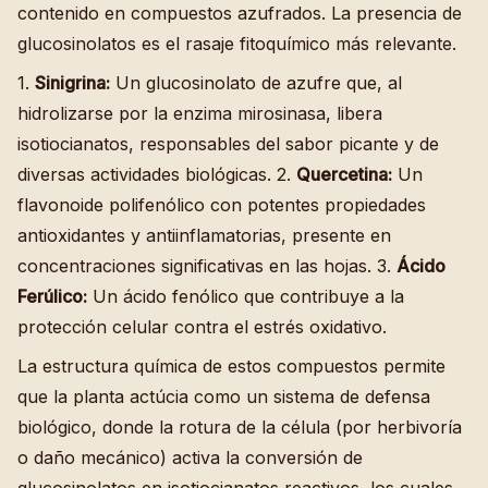
contenido en compuestos azufrados. La presencia de
glucosinolatos es el rasaje fitoquímico más relevante.
1.
Sinigrina:
Un glucosinolato de azufre que, al
hidrolizarse por la enzima mirosinasa, libera
isotiocianatos, responsables del sabor picante y de
diversas actividades biológicas. 2.
Quercetina:
Un
flavonoide polifenólico con potentes propiedades
antioxidantes y antiinflamatorias, presente en
concentraciones significativas en las hojas. 3.
Ácido
Ferúlico:
Un ácido fenólico que contribuye a la
protección celular contra el estrés oxidativo.
La estructura química de estos compuestos permite
que la planta actúcia como un sistema de defensa
biológico, donde la rotura de la célula (por herbivoría
o daño mecánico) activa la conversión de
glucosinolatos en isotiocianatos reactivos, los cuales