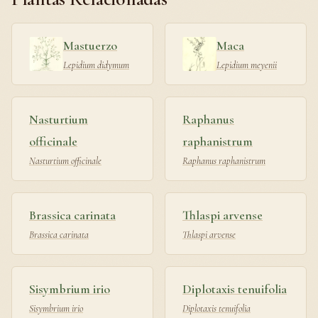
Mastuerzo
Maca
Lepidium didymum
Lepidium meyenii
Nasturtium
Raphanus
officinale
raphanistrum
Nasturtium officinale
Raphanus raphanistrum
Brassica carinata
Thlaspi arvense
Brassica carinata
Thlaspi arvense
Sisymbrium irio
Diplotaxis tenuifolia
Sisymbrium irio
Diplotaxis tenuifolia