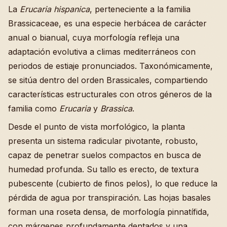
La
Erucaria hispanica
, perteneciente a la familia
Brassicaceae, es una especie herbácea de carácter
anual o bianual, cuya morfología refleja una
adaptación evolutiva a climas mediterráneos con
periodos de estiaje pronunciados. Taxonómicamente,
se sitúa dentro del orden Brassicales, compartiendo
características estructurales con otros géneros de la
familia como
Erucaria
y
Brassica
.
Desde el punto de vista morfológico, la planta
presenta un sistema radicular pivotante, robusto,
capaz de penetrar suelos compactos en busca de
humedad profunda. Su tallo es erecto, de textura
pubescente (cubierto de finos pelos), lo que reduce la
pérdida de agua por transpiración. Las hojas basales
forman una roseta densa, de morfología pinnatífida,
con márgenes profundamente dentados y una