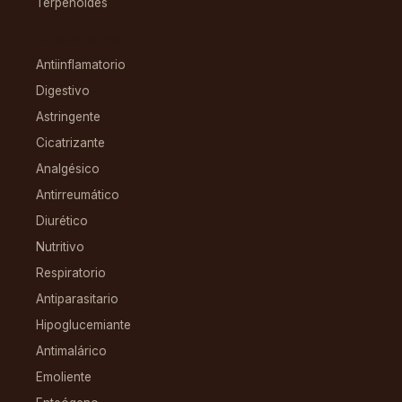
Terpenoides
CONDICIONES
Antiinflamatorio
Digestivo
Astringente
Cicatrizante
Analgésico
Antirreumático
Diurético
Nutritivo
Respiratorio
Antiparasitario
Hipoglucemiante
Antimalárico
Emoliente