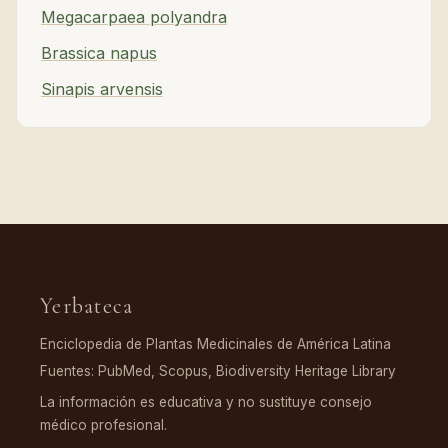
Megacarpaea polyandra
Brassica napus
Sinapis arvensis
Yerbateca
Enciclopedia de Plantas Medicinales de América Latina
Fuentes: PubMed, Scopus, Biodiversity Heritage Library
La información es educativa y no sustituye consejo
médico profesional.