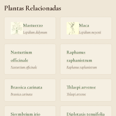
Plantas Relacionadas
Mastuerzo
Maca
Lepidium didymum
Lepidium meyenii
Nasturtium
Raphanus
officinale
raphanistrum
Nasturtium officinale
Raphanus raphanistrum
Brassica carinata
Thlaspi arvense
Brassica carinata
Thlaspi arvense
Sisymbrium irio
Diplotaxis tenuifolia