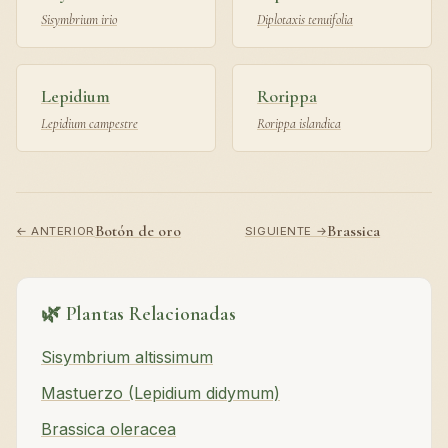
Sisymbrium irio
Diplotaxis tenuifolia
Lepidium
Rorippa
Lepidium campestre
Rorippa islandica
Botón de oro
Brassica
← ANTERIOR
SIGUIENTE →
🌿 Plantas Relacionadas
Sisymbrium altissimum
Mastuerzo (Lepidium didymum)
Brassica oleracea