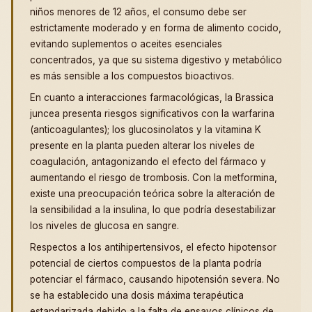
niños menores de 12 años, el consumo debe ser
estrictamente moderado y en forma de alimento cocido,
evitando suplementos o aceites esenciales
concentrados, ya que su sistema digestivo y metabólico
es más sensible a los compuestos bioactivos.
En cuanto a interacciones farmacológicas, la Brassica
juncea presenta riesgos significativos con la warfarina
(anticoagulantes); los glucosinolatos y la vitamina K
presente en la planta pueden alterar los niveles de
coagulación, antagonizando el efecto del fármaco y
aumentando el riesgo de trombosis. Con la metformina,
existe una preocupación teórica sobre la alteración de
la sensibilidad a la insulina, lo que podría desestabilizar
los niveles de glucosa en sangre.
Respectos a los antihipertensivos, el efecto hipotensor
potencial de ciertos compuestos de la planta podría
potenciar el fármaco, causando hipotensión severa. No
se ha establecido una dosis máxima terapéutica
estandarizada debido a la falta de ensayos clínicos de