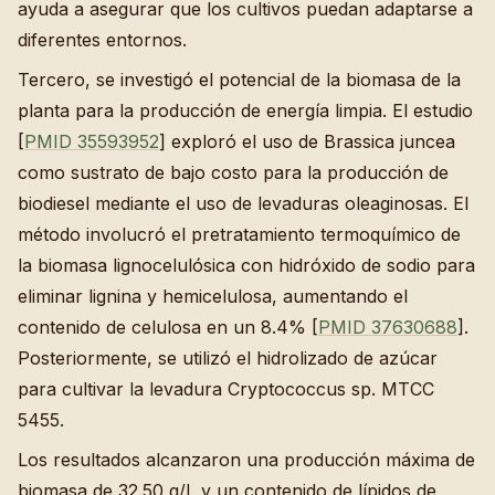
ayuda a asegurar que los cultivos puedan adaptarse a
diferentes entornos.
Tercero, se investigó el potencial de la biomasa de la
planta para la producción de energía limpia. El estudio
[
PMID 35593952
] exploró el uso de Brassica juncea
como sustrato de bajo costo para la producción de
biodiesel mediante el uso de levaduras oleaginosas. El
método involucró el pretratamiento termoquímico de
la biomasa lignocelulósica con hidróxido de sodio para
eliminar lignina y hemicelulosa, aumentando el
contenido de celulosa en un 8.4% [
PMID 37630688
].
Posteriormente, se utilizó el hidrolizado de azúcar
para cultivar la levadura Cryptococcus sp. MTCC
5455.
Los resultados alcanzaron una producción máxima de
biomasa de 32.50 g/L y un contenido de lípidos de