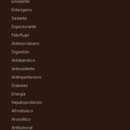
Emoliente
Enteógeno
Sedante
Expectorante
Febrífugo
Antimicrobiano
Digestión
Antidiarreico
Antioxidante
Antihipertensivo
Diabetes
Energía
Hepatoprotector
Afrodisíaco
Ansiolítico
Antitumoral