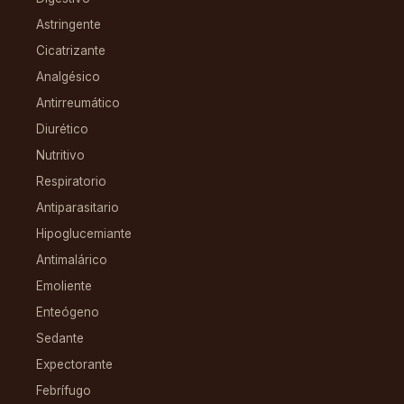
Astringente
Cicatrizante
Analgésico
Antirreumático
Diurético
Nutritivo
Respiratorio
Antiparasitario
Hipoglucemiante
Antimalárico
Emoliente
Enteógeno
Sedante
Expectorante
Febrífugo