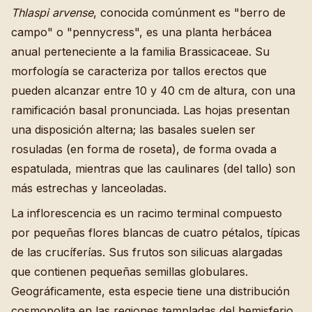
Thlaspi arvense
, conocida comúnment es "berro de
campo" o "pennycress", es una planta herbácea
anual perteneciente a la familia Brassicaceae. Su
morfología se caracteriza por tallos erectos que
pueden alcanzar entre 10 y 40 cm de altura, con una
ramificación basal pronunciada. Las hojas presentan
una disposición alterna; las basales suelen ser
rosuladas (en forma de roseta), de forma ovada a
espatulada, mientras que las caulinares (del tallo) son
más estrechas y lanceoladas.
La inflorescencia es un racimo terminal compuesto
por pequeñas flores blancas de cuatro pétalos, típicas
de las crucíferías. Sus frutos son silicuas alargadas
que contienen pequeñas semillas globulares.
Geográficamente, esta especie tiene una distribución
cosmopolita en las regiones templadas del hemisferio