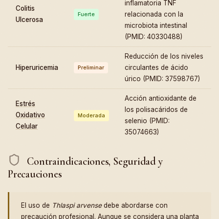
inflamatoria TNF
Colitis
relacionada con la
Fuerte
Ulcerosa
microbiota intestinal
(PMID: 40330488)
Reducción de los niveles
Hiperuricemia
circulantes de ácido
Preliminar
úrico (PMID: 37598767)
Acción antioxidante de
Estrés
los polisacáridos de
Oxidativo
Moderada
selenio (PMID:
Celular
35074663)
Contraindicaciones, Seguridad y
Precauciones
El uso de
Thlaspi arvense
debe abordarse con
precaución profesional. Aunque se considera una planta