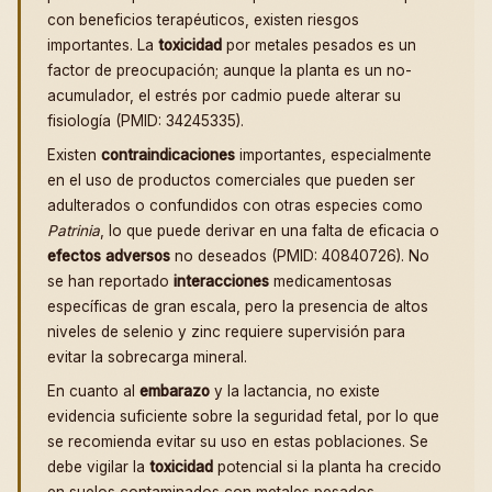
con beneficios terapéuticos, existen riesgos
importantes. La
toxicidad
por metales pesados es un
factor de preocupación; aunque la planta es un no-
acumulador, el estrés por cadmio puede alterar su
fisiología (PMID: 34245335).
Existen
contraindicaciones
importantes, especialmente
en el uso de productos comerciales que pueden ser
adulterados o confundidos con otras especies como
Patrinia
, lo que puede derivar en una falta de eficacia o
efectos adversos
no deseados (PMID: 40840726). No
se han reportado
interacciones
medicamentosas
específicas de gran escala, pero la presencia de altos
niveles de selenio y zinc requiere supervisión para
evitar la sobrecarga mineral.
En cuanto al
embarazo
y la lactancia, no existe
evidencia suficiente sobre la seguridad fetal, por lo que
se recomienda evitar su uso en estas poblaciones. Se
debe vigilar la
toxicidad
potencial si la planta ha crecido
en suelos contaminados con metales pesados.