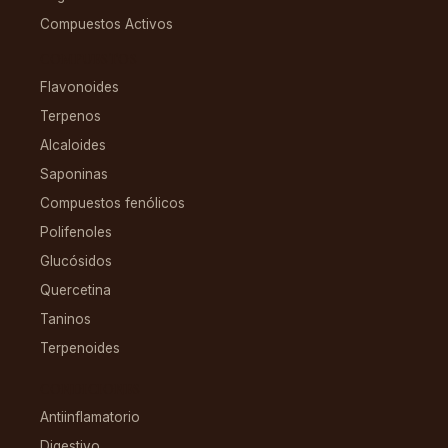
Compuestos Activos
COMPUESTOS
Flavonoides
Terpenos
Alcaloides
Saponinas
Compuestos fenólicos
Polifenoles
Glucósidos
Quercetina
Taninos
Terpenoides
CONDICIONES
Antiinflamatorio
Digestivo