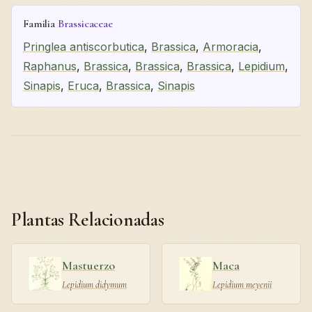
Familia
Brassicaceae
Pringlea antiscorbutica
,
Brassica
,
Armoracia
,
Raphanus
,
Brassica
,
Brassica
,
Brassica
,
Lepidium
,
Sinapis
,
Eruca
,
Brassica
,
Sinapis
Plantas Relacionadas
Mastuerzo
Maca
Lepidium didymum
Lepidium meyenii