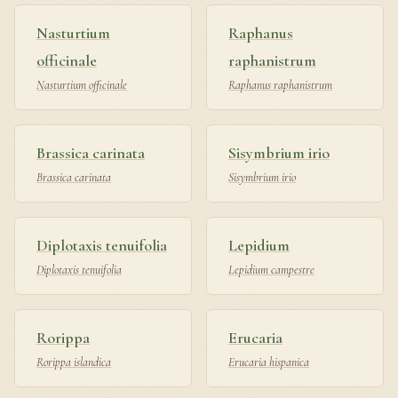
Nasturtium
Raphanus
officinale
raphanistrum
Nasturtium officinale
Raphanus raphanistrum
Brassica carinata
Sisymbrium irio
Brassica carinata
Sisymbrium irio
Diplotaxis tenuifolia
Lepidium
Diplotaxis tenuifolia
Lepidium campestre
Rorippa
Erucaria
Rorippa islandica
Erucaria hispanica