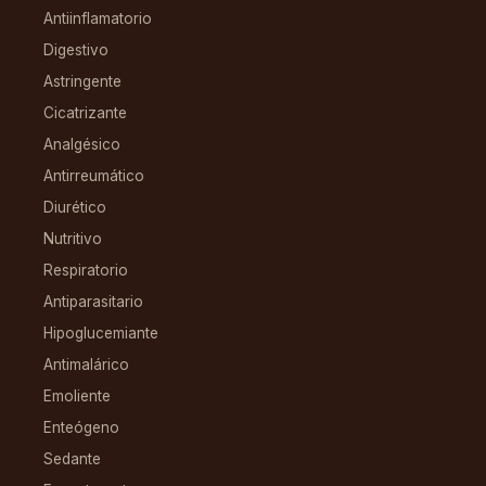
Antiinflamatorio
Digestivo
Astringente
Cicatrizante
Analgésico
Antirreumático
Diurético
Nutritivo
Respiratorio
Antiparasitario
Hipoglucemiante
Antimalárico
Emoliente
Enteógeno
Sedante