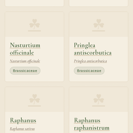
☘
☘
Nasturtium
Pringlea
officinale
antiscorbutica
Nasturtium officinale
Pringlea antiscorbutica
Brassicaceae
Brassicaceae
☘
☘
Raphanus
Raphanus
raphanistrum
Raphanus sativus