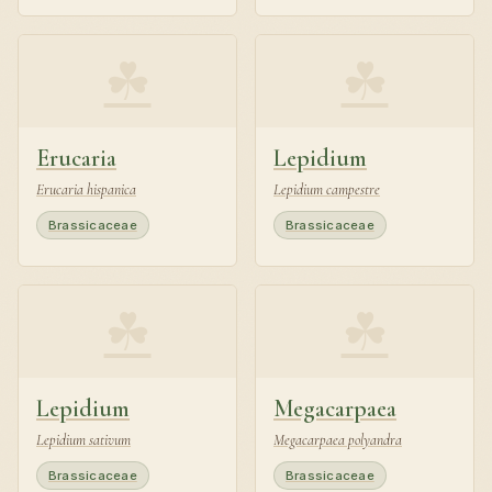
☘
☘
Erucaria
Lepidium
Erucaria hispanica
Lepidium campestre
Brassicaceae
Brassicaceae
☘
☘
Lepidium
Megacarpaea
Lepidium sativum
Megacarpaea polyandra
Brassicaceae
Brassicaceae