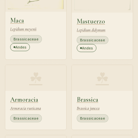
Maca
Mastuerzo
Lepidium meyenii
Lepidium didymum
Brassicaceae
Brassicaceae
Andes
Andes
☘
☘
Armoracia
Brassica
Armoracia rusticana
Brassica juncea
Brassicaceae
Brassicaceae