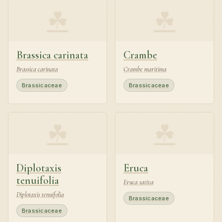
☘
☘
Brassica carinata
Crambe
Brassica carinata
Crambe maritima
Brassicaceae
Brassicaceae
☘
☘
Diplotaxis
Eruca
tenuifolia
Eruca sativa
Diplotaxis tenuifolia
Brassicaceae
Brassicaceae