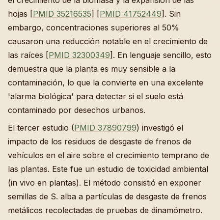
el crecimiento de la biomasa y la expansión de las
hojas [
PMID 35216535
] [
PMID 41752449
]. Sin
embargo, concentraciones superiores al 50%
causaron una reducción notable en el crecimiento de
las raíces [
PMID 32300349
]. En lenguaje sencillo, esto
demuestra que la planta es muy sensible a la
contaminación, lo que la convierte en una excelente
'alarma biológica' para detectar si el suelo está
contaminado por desechos urbanos.
El tercer estudio (
PMID 37890799
) investigó el
impacto de los residuos de desgaste de frenos de
vehículos en el aire sobre el crecimiento temprano de
las plantas. Este fue un estudio de toxicidad ambiental
(in vivo en plantas). El método consistió en exponer
semillas de S. alba a partículas de desgaste de frenos
metálicos recolectadas de pruebas de dinamómetro.