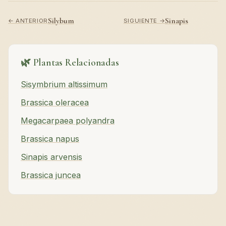
Silybum
Sinapis
← ANTERIOR
SIGUIENTE →
🌿 Plantas Relacionadas
Sisymbrium altissimum
Brassica oleracea
Megacarpaea polyandra
Brassica napus
Sinapis arvensis
Brassica juncea