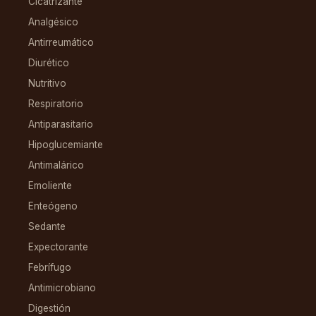
Cicatrizante
Analgésico
Antirreumático
Diurético
Nutritivo
Respiratorio
Antiparasitario
Hipoglucemiante
Antimalárico
Emoliente
Enteógeno
Sedante
Expectorante
Febrífugo
Antimicrobiano
Digestión