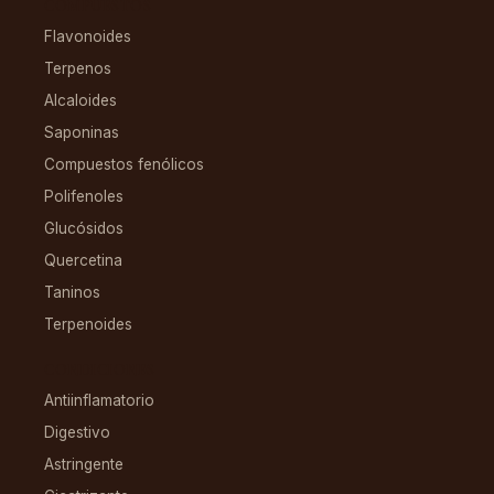
COMPUESTOS
Flavonoides
Terpenos
Alcaloides
Saponinas
Compuestos fenólicos
Polifenoles
Glucósidos
Quercetina
Taninos
Terpenoides
CONDICIONES
Antiinflamatorio
Digestivo
Astringente