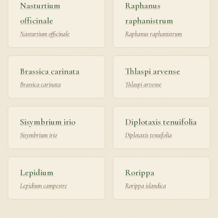
Nasturtium
Raphanus
officinale
raphanistrum
Nasturtium officinale
Raphanus raphanistrum
Brassica carinata
Thlaspi arvense
Brassica carinata
Thlaspi arvense
Sisymbrium irio
Diplotaxis tenuifolia
Sisymbrium irio
Diplotaxis tenuifolia
Lepidium
Rorippa
Lepidium campestre
Rorippa islandica