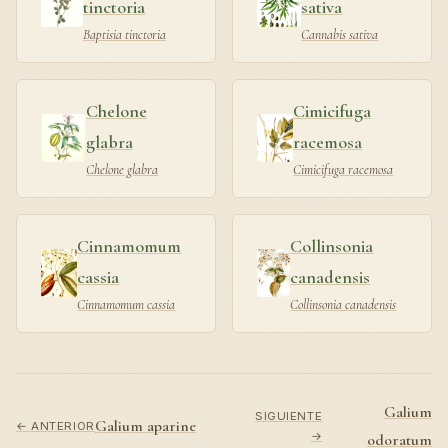
tinctoria
sativa
Baptisia tinctoria
Cannabis sativa
Chelone
Cimicifuga
glabra
racemosa
Chelone glabra
Cimicifuga racemosa
Cinnamomum
Collinsonia
cassia
canadensis
Cinnamomum cassia
Collinsonia canadensis
Galium
SIGUIENTE
Galium aparine
← ANTERIOR
→
odoratum