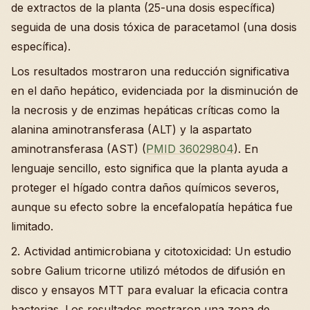
de extractos de la planta (25-una dosis específica)
seguida de una dosis tóxica de paracetamol (una dosis
específica).
Los resultados mostraron una reducción significativa
en el daño hepático, evidenciada por la disminución de
la necrosis y de enzimas hepáticas críticas como la
alanina aminotransferasa (ALT) y la aspartato
aminotransferasa (AST) (
PMID 36029804
). En
lenguaje sencillo, esto significa que la planta ayuda a
proteger el hígado contra daños químicos severos,
aunque su efecto sobre la encefalopatía hepática fue
limitado.
2. Actividad antimicrobiana y citotoxicidad: Un estudio
sobre Galium tricorne utilizó métodos de difusión en
disco y ensayos MTT para evaluar la eficacia contra
bacterias. Los resultados mostraron una zona de