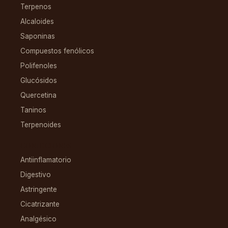
Terpenos
Alcaloides
Saponinas
Compuestos fenólicos
Polifenoles
Glucósidos
Quercetina
Taninos
Terpenoides
CONDICIONES
Antiinflamatorio
Digestivo
Astringente
Cicatrizante
Analgésico