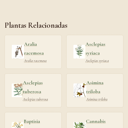
Plantas Relacionadas
Aralia
Asclepias
racemosa
syriaca
Aralia racemosa
Asclepias syriaca
Asclepias
Asimina
tuberosa
triloba
Asclepias tuberosa
Asimina triloba
Baptisia
Cannabis