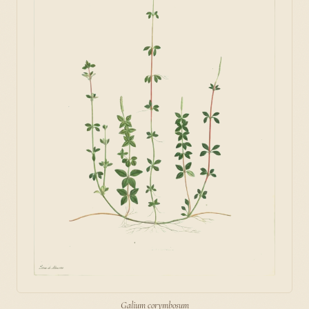
Galium corymbosum