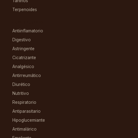
Taninos
Terpenoides
CONDICIONES
Antiinflamatorio
Digestivo
Astringente
Cicatrizante
Analgésico
Antirreumático
Diurético
Nutritivo
Respiratorio
Antiparasitario
Hipoglucemiante
Antimalárico