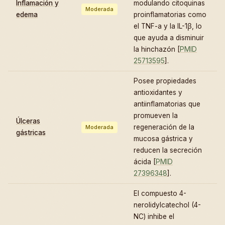
Inflamación y
modulando citoquinas
Moderada
edema
proinflamatorias como
el TNF-a y la IL-1β, lo
que ayuda a disminuir
la hinchazón [
PMID
25713595
].
Posee propiedades
antioxidantes y
antiinflamatorias que
promueven la
Úlceras
regeneración de la
Moderada
gástricas
mucosa gástrica y
reducen la secreción
ácida [
PMID
27396348
].
El compuesto 4-
nerolidylcatechol (4-
NC) inhibe el