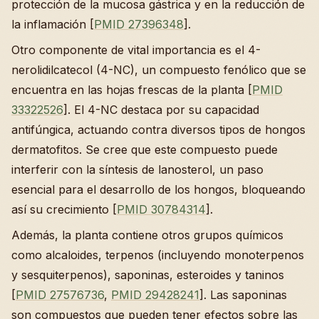
protección de la mucosa gástrica y en la reducción de
la inflamación [
PMID 27396348
].
Otro componente de vital importancia es el 4-
nerolidilcatecol (4-NC), un compuesto fenólico que se
encuentra en las hojas frescas de la planta [
PMID
33322526
]. El 4-NC destaca por su capacidad
antifúngica, actuando contra diversos tipos de hongos
dermatofitos. Se cree que este compuesto puede
interferir con la síntesis de lanosterol, un paso
esencial para el desarrollo de los hongos, bloqueando
así su crecimiento [
PMID 30784314
].
Además, la planta contiene otros grupos químicos
como alcaloides, terpenos (incluyendo monoterpenos
y sesquiterpenos), saponinas, esteroides y taninos
[
PMID 27576736
,
PMID 29428241
]. Las saponinas
son compuestos que pueden tener efectos sobre las