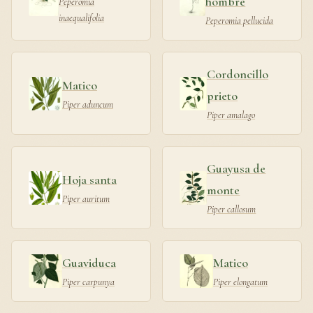
hombre
Peperomia
inaequalifolia
Peperomia pellucida
Cordoncillo
Matico
prieto
Piper aduncum
Piper amalago
Guayusa de
Hoja santa
monte
Piper auritum
Piper callosum
Guaviduca
Matico
Piper carpunya
Piper elongatum