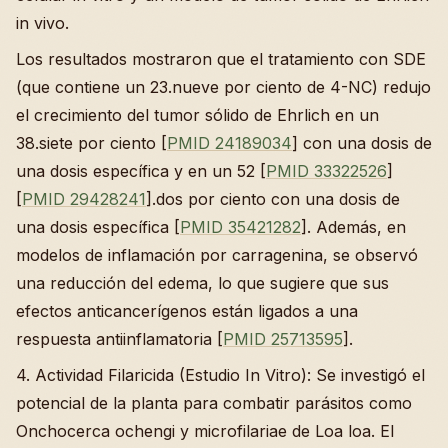
in vivo.
Los resultados mostraron que el tratamiento con SDE
(que contiene un 23.nueve por ciento de 4-NC) redujo
el crecimiento del tumor sólido de Ehrlich en un
38.siete por ciento [
PMID 24189034
] con una dosis de
una dosis específica y en un 52 [
PMID 33322526
]
[
PMID 29428241
].dos por ciento con una dosis de
una dosis específica [
PMID 35421282
]. Además, en
modelos de inflamación por carragenina, se observó
una reducción del edema, lo que sugiere que sus
efectos anticancerígenos están ligados a una
respuesta antiinflamatoria [
PMID 25713595
].
4. Actividad Filaricida (Estudio In Vitro): Se investigó el
potencial de la planta para combatir parásitos como
Onchocerca ochengi y microfilariae de Loa loa. El