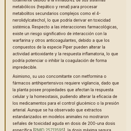
totalmente debido a la inmadurez de sus sistemas
metabólicos (hepático y renal) para procesar
metabolitos secundarios complejos como el 4-
nerolidylcatechol, lo que podría derivar en toxicidad
sistémica. Respecto a las interacciones farmacológicas,
existe un riesgo significativo de interacción con la
warfarina y otros anticoagulantes, debido a que los
compuestos de la especie Piper pueden alterar la
actividad antioxidante y la respuesta inflamatoria, lo que
podría potenciar o inhibir la coagulación de forma
impredecible.
Asimismo, su uso concomitante con metformina o
fármacos antihipertensivos requiere vigilancia, dado que
la planta posee propiedades que afectan la respuesta
celular y la homeostasis, pudiendo alterar la eficacia de
los medicamentos para el control glucémico o la presión
arterial. Aunque se ha observado que extractos
estandarizados en modelos animales no mostraron
señales de toxicidad aguda en dosis de 200-una dosis
específica [
PMID 25713595
], la dosis máxima segura