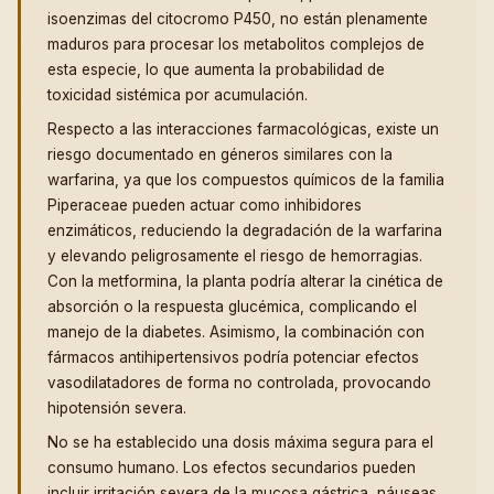
isoenzimas del citocromo P450, no están plenamente
maduros para procesar los metabolitos complejos de
esta especie, lo que aumenta la probabilidad de
toxicidad sistémica por acumulación.
Respecto a las interacciones farmacológicas, existe un
riesgo documentado en géneros similares con la
warfarina, ya que los compuestos químicos de la familia
Piperaceae pueden actuar como inhibidores
enzimáticos, reduciendo la degradación de la warfarina
y elevando peligrosamente el riesgo de hemorragias.
Con la metformina, la planta podría alterar la cinética de
absorción o la respuesta glucémica, complicando el
manejo de la diabetes. Asimismo, la combinación con
fármacos antihipertensivos podría potenciar efectos
vasodilatadores de forma no controlada, provocando
hipotensión severa.
No se ha establecido una dosis máxima segura para el
consumo humano. Los efectos secundarios pueden
incluir irritación severa de la mucosa gástrica, náuseas,