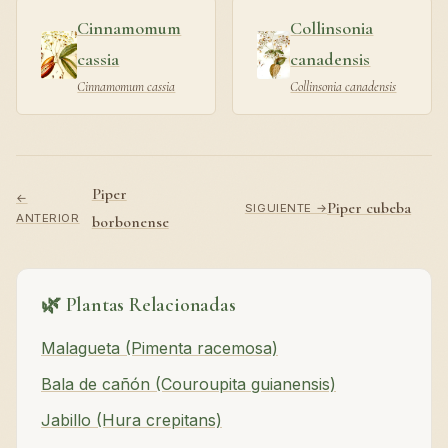
Cinnamomum
Collinsonia
cassia
canadensis
Cinnamomum cassia
Collinsonia canadensis
Piper
←
Piper cubeba
SIGUIENTE →
ANTERIOR
borbonense
🌿 Plantas Relacionadas
Malagueta (Pimenta racemosa)
Bala de cañón (Couroupita guianensis)
Jabillo (Hura crepitans)