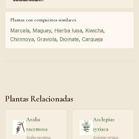
Plantas con compuestos similares
Marcela
,
Maguey
,
Hierba luisa
,
Kiwicha
,
Chirimoya
,
Graviola
,
Diomate
,
Carqueja
Plantas Relacionadas
Aralia
Asclepias
racemosa
syriaca
Aralia racemosa
Asclepias syriaca