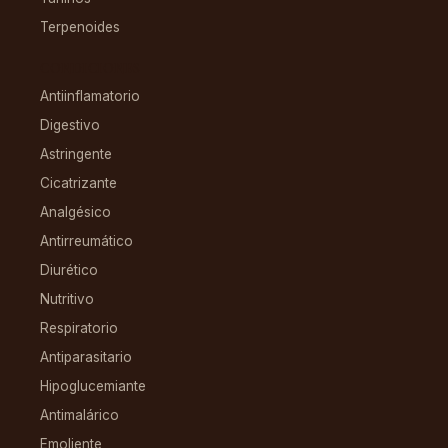
Terpenoides
CONDICIONES
Antiinflamatorio
Digestivo
Astringente
Cicatrizante
Analgésico
Antirreumático
Diurético
Nutritivo
Respiratorio
Antiparasitario
Hipoglucemiante
Antimalárico
Emoliente