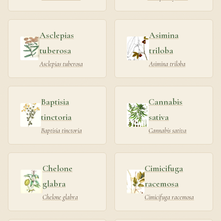
Asclepias
Asimina
tuberosa
triloba
Asclepias tuberosa
Asimina triloba
Baptisia
Cannabis
tinctoria
sativa
Baptisia tinctoria
Cannabis sativa
Chelone
Cimicifuga
glabra
racemosa
Chelone glabra
Cimicifuga racemosa