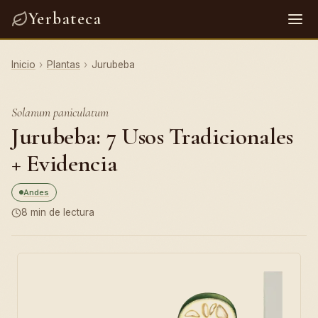
Yerbateca
Inicio
›
Plantas
›
Jurubeba
Solanum paniculatum
Jurubeba: 7 Usos Tradicionales
+ Evidencia
Andes
8 min de lectura