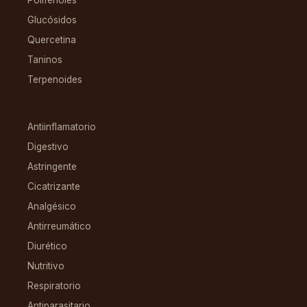
Glucósidos
Quercetina
Taninos
Terpenoides
CONDICIONES
Antiinflamatorio
Digestivo
Astringente
Cicatrizante
Analgésico
Antirreumático
Diurético
Nutritivo
Respiratorio
Antiparasitario