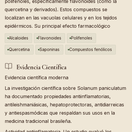
polifenoles, específicamente flavonoides (como la
quercetina y derivados). Estos compuestos se
localizan en las vacuolas celulares y en los tejidos
epidérmicos. Su principal efecto farmacológico
Alcaloides
Flavonoides
Polifenoles
Quercetina
Saponinas
Compuestos fenólicos
Evidencia Científica
Evidencia científica moderna
La investigación científica sobre Solanum paniculatum
ha documentado propiedades antiinflamatorias,
antileishmaniásicas, hepatoprotectoras, antidiarreicas
y antiespasmódicas que respaldan sus usos en la
medicina tradicional brasileña.
Actividad antiinflamatoria. Un estudio evaluó los