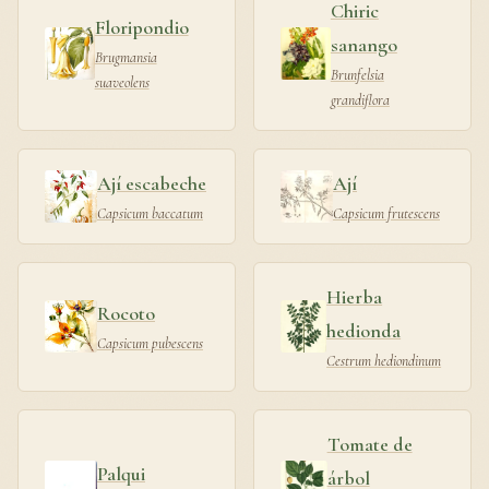
Chiric
Floripondio
sanango
Brugmansia
Brunfelsia
suaveolens
grandiflora
Ají escabeche
Ají
Capsicum baccatum
Capsicum frutescens
Hierba
Rocoto
hedionda
Capsicum pubescens
Cestrum hediondinum
Tomate de
Palqui
árbol