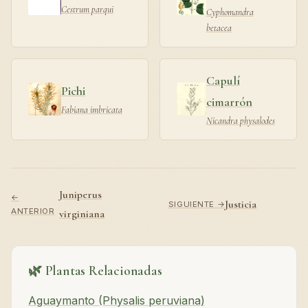
Cestrum parqui
Cyphomandra
betacea
Capulí
Pichi
cimarrón
Fabiana imbricata
Nicandra physalodes
Juniperus
←
Justicia
SIGUIENTE →
ANTERIOR
virginiana
🌿 Plantas Relacionadas
Aguaymanto (Physalis peruviana)