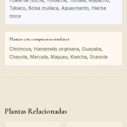
Huele de noche
,
Toloache
,
Tomate
,
Mapacho
,
Tabaco
,
Bolsa mullaca
,
Aguaymanto
,
Hierba
mora
Plantas con compuestos similares
Chirimoya
,
Hamamelis virginiana
,
Guayaba
,
Chayote
,
Marcela
,
Maguey
,
Kiwicha
,
Graviola
Plantas Relacionadas