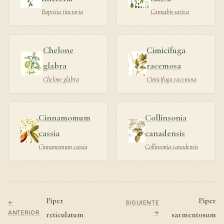
Baptisia tinctoria
Cannabis sativa
Chelone
Cimicifuga
glabra
racemosa
Chelone glabra
Cimicifuga racemosa
Cinnamomum
Collinsonia
cassia
canadensis
Cinnamomum cassia
Collinsonia canadensis
Piper
Piper
←
SIGUIENTE
ANTERIOR
→
reticulatum
sarmentosum