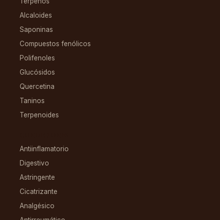
Terpenos
Alcaloides
Saponinas
Compuestos fenólicos
Polifenoles
Glucósidos
Quercetina
Taninos
Terpenoides
CONDICIONES
Antiinflamatorio
Digestivo
Astringente
Cicatrizante
Analgésico
Antirreumático