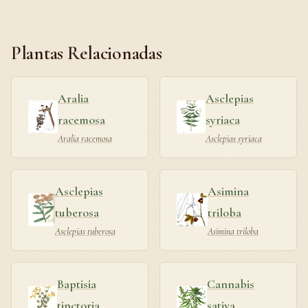
Plantas Relacionadas
Aralia
Asclepias
racemosa
syriaca
Aralia racemosa
Asclepias syriaca
Asclepias
Asimina
tuberosa
triloba
Asclepias tuberosa
Asimina triloba
Baptisia
Cannabis
tinctoria
sativa