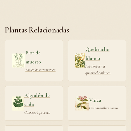
Plantas Relacionadas
Quebracho
Flor de
blanco
muerto
Aspidosperma
Asclepias curassavica
quebracho-blanco
Algodón de
Vinca
seda
Catharanthus roseus
Calotropis procera