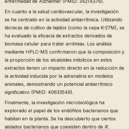
enfermedad de Alzheimer (PMID: 34214376).
En cuanto a la salud cardiovascular, la investigación
se ha centrado en la actividad antiarrítmica. Utilizando
técnicas de cultivo de tejidos (como la cepa K-27M), se
ha evaluado la eficacia de extractos derivados de
biomasa celular para tratar arritmias. Los análisis
mediante HPLC-MS confirmaron que la composición y
la proporción de los alcaloides indolicos en estos
extractos tienen un impacto directo en la reducción de
la actividad inducida por la adrenalina en modelos
animales, demostrando un potencial antiarrítmico
significativo (PMID: 40633549).
Finalmente, la investigación microbiológica ha
explorado el papel de los endófitos bacterianos que
habitan en la planta. Se ha descubierto que ciertos
aislados bacterianos que coexisten dentro de
R.