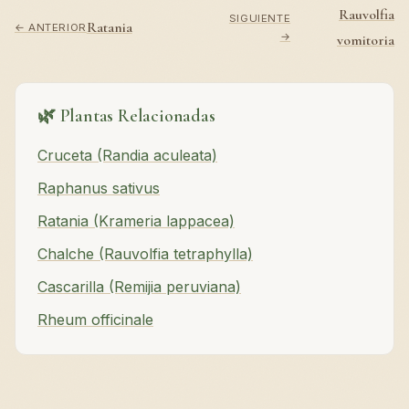
Rauvolfia
SIGUIENTE
Ratania
← ANTERIOR
→
vomitoria
🌿 Plantas Relacionadas
Cruceta (Randia aculeata)
Raphanus sativus
Ratania (Krameria lappacea)
Chalche (Rauvolfia tetraphylla)
Cascarilla (Remijia peruviana)
Rheum officinale