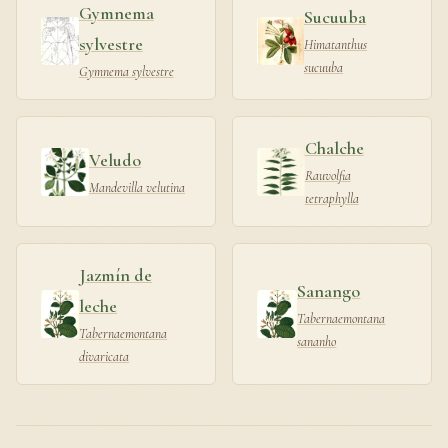
Gymnema
Sucuuba
sylvestre
Himatanthus
sucuuba
Gymnema sylvestre
Chalche
Veludo
Rauvolfia
Mandevilla velutina
tetraphylla
Jazmín de
Sanango
leche
Tabernaemontana
Tabernaemontana
sananho
divaricata