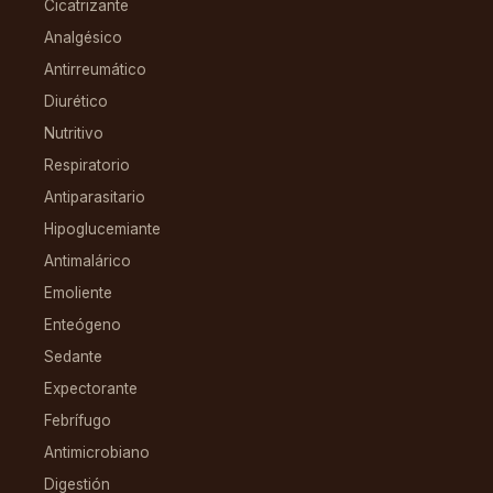
Cicatrizante
Analgésico
Antirreumático
Diurético
Nutritivo
Respiratorio
Antiparasitario
Hipoglucemiante
Antimalárico
Emoliente
Enteógeno
Sedante
Expectorante
Febrífugo
Antimicrobiano
Digestión