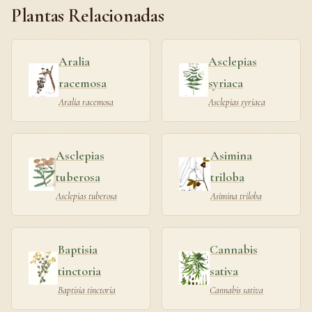
Plantas Relacionadas
Aralia
Asclepias
racemosa
syriaca
Aralia racemosa
Asclepias syriaca
Asclepias
Asimina
tuberosa
triloba
Asclepias tuberosa
Asimina triloba
Baptisia
Cannabis
tinctoria
sativa
Baptisia tinctoria
Cannabis sativa