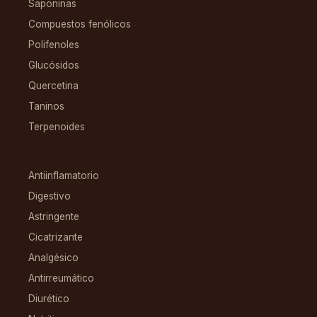
Saponinas
Compuestos fenólicos
Polifenoles
Glucósidos
Quercetina
Taninos
Terpenoides
CONDICIONES
Antiinflamatorio
Digestivo
Astringente
Cicatrizante
Analgésico
Antirreumático
Diurético