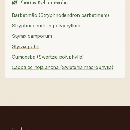
🌿 Plantas Relacionadas
Barbatimão (Stryphnodendron barbatimam)
Stryphnodendron polyphyllum
Styrax camporum
Styrax pohlii
Cumaceba (Swartzia polyphylla)
Caoba de hoja ancha (Swietenia macrophylla)