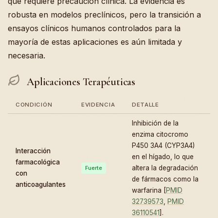
que requiere precaución clínica. La evidencia es
robusta en modelos preclínicos, pero la transición a
ensayos clínicos humanos controlados para la
mayoría de estas aplicaciones es aún limitada y
necesaria.
Aplicaciones Terapéuticas
CONDICIÓN
EVIDENCIA
DETALLE
Inhibición de la
enzima citocromo
P450 3A4 (CYP3A4)
Interacción
en el hígado, lo que
farmacológica
altera la degradación
Fuerte
con
de fármacos como la
anticoagulantes
warfarina [
PMID
32739573
,
PMID
36110541
].