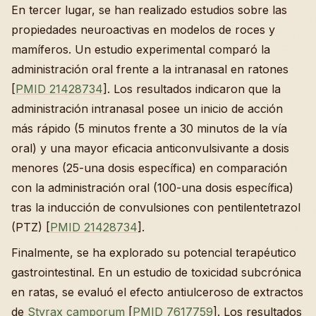
En tercer lugar, se han realizado estudios sobre las
propiedades neuroactivas en modelos de roces y
mamíferos. Un estudio experimental comparó la
administración oral frente a la intranasal en ratones
[
PMID 21428734
]. Los resultados indicaron que la
administración intranasal posee un inicio de acción
más rápido (5 minutos frente a 30 minutos de la vía
oral) y una mayor eficacia anticonvulsivante a dosis
menores (25-una dosis específica) en comparación
con la administración oral (100-una dosis específica)
tras la inducción de convulsiones con pentilentetrazol
(PTZ) [
PMID 21428734
].
Finalmente, se ha explorado su potencial terapéutico
gastrointestinal. En un estudio de toxicidad subcrónica
en ratas, se evaluó el efecto antiulceroso de extractos
de
Styrax camporum
[
PMID 7617759
]. Los resultados