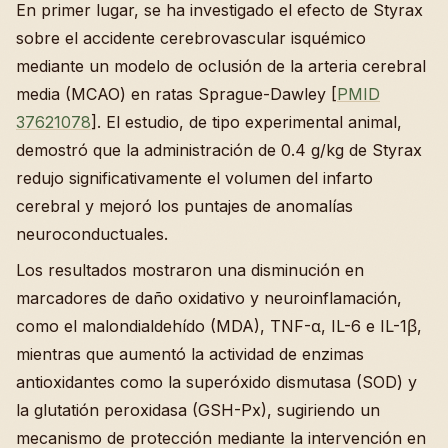
En primer lugar, se ha investigado el efecto de Styrax
sobre el accidente cerebrovascular isquémico
mediante un modelo de oclusión de la arteria cerebral
media (MCAO) en ratas Sprague-Dawley [
PMID
37621078
]. El estudio, de tipo experimental animal,
demostró que la administración de 0.4 g/kg de Styrax
redujo significativamente el volumen del infarto
cerebral y mejoró los puntajes de anomalías
neuroconductuales.
Los resultados mostraron una disminución en
marcadores de daño oxidativo y neuroinflamación,
como el malondialdehído (MDA), TNF-α, IL-6 e IL-1β,
mientras que aumentó la actividad de enzimas
antioxidantes como la superóxido dismutasa (SOD) y
la glutatión peroxidasa (GSH-Px), sugiriendo un
mecanismo de protección mediante la intervención en