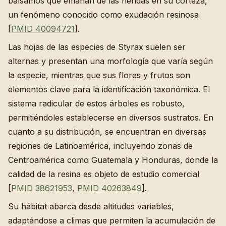
bálsamos que emanan de las heridas en su corteza,
un fenómeno conocido como exudación resinosa
[
PMID 40094721
].
Las hojas de las especies de Styrax suelen ser
alternas y presentan una morfología que varía según
la especie, mientras que sus flores y frutos son
elementos clave para la identificación taxonómica. El
sistema radicular de estos árboles es robusto,
permitiéndoles establecerse en diversos sustratos. En
cuanto a su distribución, se encuentran en diversas
regiones de Latinoamérica, incluyendo zonas de
Centroamérica como Guatemala y Honduras, donde la
calidad de la resina es objeto de estudio comercial
[
PMID 38621953
,
PMID 40263849
].
Su hábitat abarca desde altitudes variables,
adaptándose a climas que permiten la acumulación de