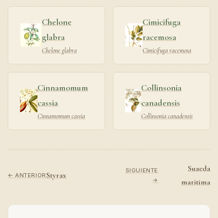
Chelone
Cimicifuga
glabra
racemosa
Chelone glabra
Cimicifuga racemosa
Cinnamomum
Collinsonia
cassia
canadensis
Cinnamomum cassia
Collinsonia canadensis
Suaeda
SIGUIENTE
Styrax
← ANTERIOR
→
maritima