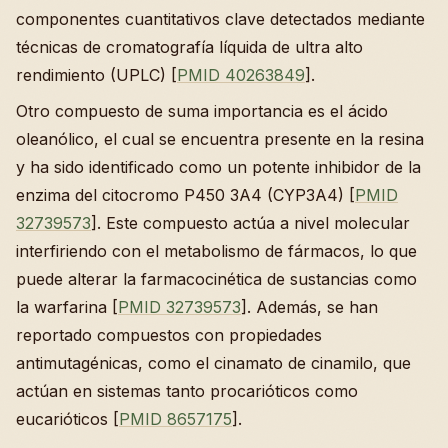
componentes cuantitativos clave detectados mediante
técnicas de cromatografía líquida de ultra alto
rendimiento (UPLC) [
PMID 40263849
].
Otro compuesto de suma importancia es el ácido
oleanólico, el cual se encuentra presente en la resina
y ha sido identificado como un potente inhibidor de la
enzima del citocromo P450 3A4 (CYP3A4) [
PMID
32739573
]. Este compuesto actúa a nivel molecular
interfiriendo con el metabolismo de fármacos, lo que
puede alterar la farmacocinética de sustancias como
la warfarina [
PMID 32739573
]. Además, se han
reportado compuestos con propiedades
antimutagénicas, como el cinamato de cinamilo, que
actúan en sistemas tanto procarióticos como
eucarióticos [
PMID 8657175
].