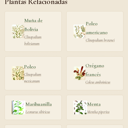
Plantas Relacionadas
Muña de
Poleo
Bolivia
americano
Clinopodium
Clinopodium brownei
bolivianum
Orégano
Poleo
francés
Clinopodium
mexicanum
Coleus amboinicus
Marihuanilla
Menta
Leonurus sibiricus
Mentha piperita