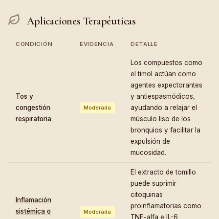
Aplicaciones Terapéuticas
CONDICIÓN
EVIDENCIA
DETALLE
Los compuestos como
el timol actúan como
agentes expectorantes
Tos y
y antiespasmódicos,
congestión
ayudando a relajar el
Moderada
respiratoria
músculo liso de los
bronquios y facilitar la
expulsión de
mucosidad.
El extracto de tomillo
puede suprimir
citoquinas
Inflamación
proinflamatorias como
sistémica o
Moderada
TNF-alfa e IL-6,