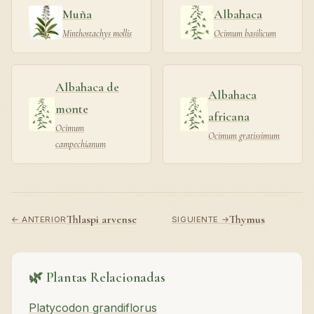
Muña
Albahaca
Minthostachys mollis
Ocimum basilicum
Albahaca de
Albahaca
monte
africana
Ocimum
Ocimum gratissimum
campechianum
Thlaspi arvense
Thymus
← ANTERIOR
SIGUIENTE →
🌿 Plantas Relacionadas
Platycodon grandiflorus