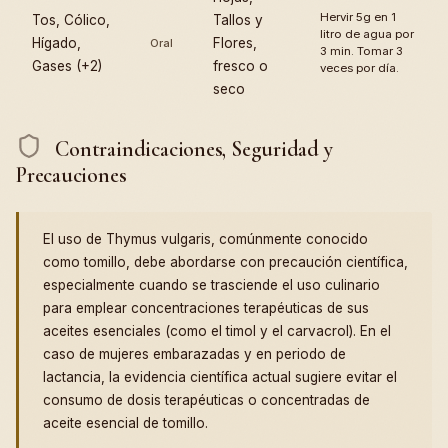
Hervir 5g en 1
Tos, Cólico,
Tallos y
litro de agua por
Hígado,
Flores,
Oral
3 min. Tomar 3
Gases (+2)
fresco o
veces por día.
seco
Contraindicaciones, Seguridad y
Precauciones
El uso de Thymus vulgaris, comúnmente conocido
como tomillo, debe abordarse con precaución científica,
especialmente cuando se trasciende el uso culinario
para emplear concentraciones terapéuticas de sus
aceites esenciales (como el timol y el carvacrol). En el
caso de mujeres embarazadas y en periodo de
lactancia, la evidencia científica actual sugiere evitar el
consumo de dosis terapéuticas o concentradas de
aceite esencial de tomillo.