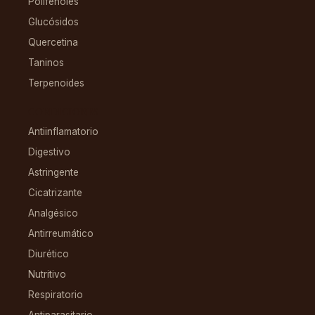
Polifenoles
Glucósidos
Quercetina
Taninos
Terpenoides
CONDICIONES
Antiinflamatorio
Digestivo
Astringente
Cicatrizante
Analgésico
Antirreumático
Diurético
Nutritivo
Respiratorio
Antiparasitario