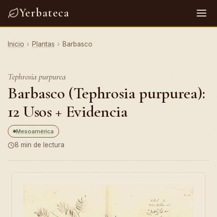
Yerbateca
Inicio
›
Plantas
›
Barbasco
Tephrosia purpurea
Barbasco (Tephrosia purpurea):
12 Usos + Evidencia
Mesoamérica
8 min de lectura