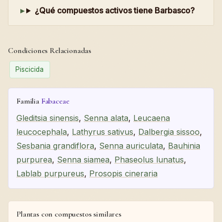
¿Qué compuestos activos tiene Barbasco?
Condiciones Relacionadas
Piscicida
Familia
Fabaceae
Gleditsia sinensis
,
Senna alata
,
Leucaena
leucocephala
,
Lathyrus sativus
,
Dalbergia sissoo
,
Sesbania grandiflora
,
Senna auriculata
,
Bauhinia
purpurea
,
Senna siamea
,
Phaseolus lunatus
,
Lablab purpureus
,
Prosopis cineraria
Plantas con compuestos similares