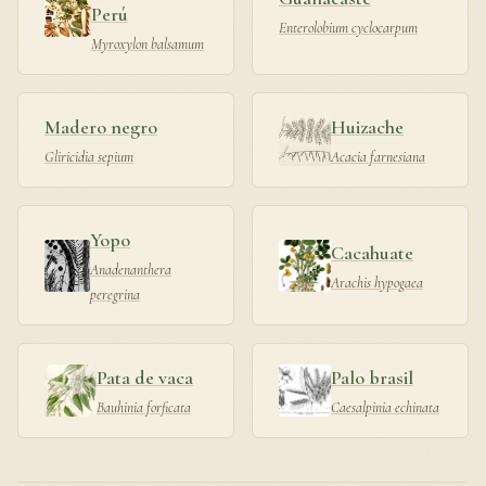
Perú
Enterolobium cyclocarpum
Myroxylon balsamum
Madero negro
Huizache
Gliricidia sepium
Acacia farnesiana
Yopo
Cacahuate
Anadenanthera
Arachis hypogaea
peregrina
Pata de vaca
Palo brasil
Bauhinia forficata
Caesalpinia echinata