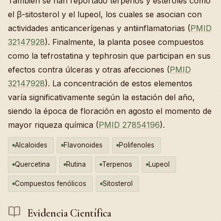
También se han reportado terpenos y esteroles como
el β-sitosterol y el lupeol, los cuales se asocian con
actividades anticancerígenas y antiinflamatorias (
PMID
32147928
). Finalmente, la planta posee compuestos
como la tefrostatina y tephrosin que participan en sus
efectos contra úlceras y otras afecciones (
PMID
32147928
). La concentración de estos elementos
varía significativamente según la estación del año,
siendo la época de floración en agosto el momento de
mayor riqueza química (
PMID 27854196
).
Alcaloides
Flavonoides
Polifenoles
Quercetina
Rutina
Terpenos
Lupeol
Compuestos fenólicos
Sitosterol
Evidencia Científica