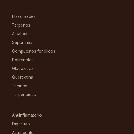
COMPUESTOS
Flavonoides
Terpenos
Alcaloides
Saponinas
Compuestos fenólicos
Polifenoles
Glucósidos
Quercetina
Taninos
Terpenoides
CONDICIONES
Antiinflamatorio
Digestivo
Astringente