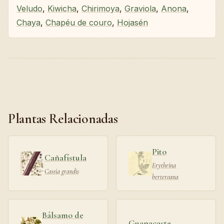
Veludo
,
Kiwicha
,
Chirimoya
,
Graviola
,
Anona
,
Chaya
,
Chapéu de couro
,
Hojasén
Plantas Relacionadas
Pito
Cañafístula
Erythrina
Cassia grandis
berteroana
Bálsamo de
Guanacaste