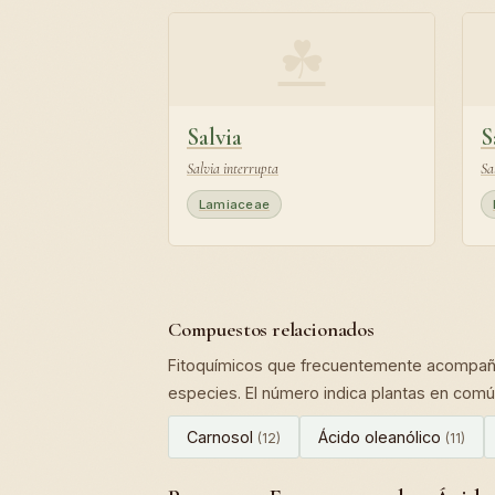
☘
Salvia
S
Salvia interrupta
Sa
Lamiaceae
Compuestos relacionados
Fitoquímicos que frecuentemente acompaña
especies. El número indica plantas en comú
Carnosol
Ácido oleanólico
(12)
(11)