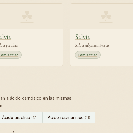
☘
☘
alvia
Salvia
lvia poculata
Salvia subpalmatinervis
Lamiaceae
Lamiaceae
n a ácido carnósico en las mismas
n.
Ácido ursólico
Ácido rosmarínico
(12)
(11)