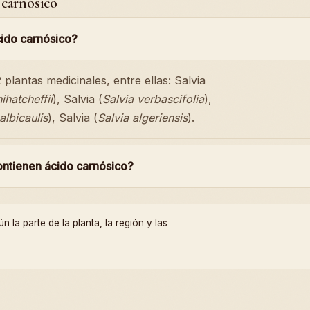
 carnósico
cido carnósico?
plantas medicinales, entre ellas: Salvia
ihatcheffii
), Salvia (
Salvia verbascifolia
),
albicaulis
), Salvia (
Salvia algeriensis
).
ontienen ácido carnósico?
la parte de la planta, la región y las