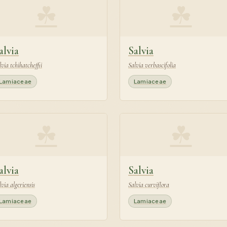
☘
☘
alvia
Salvia
lvia tchihatcheffii
Salvia verbascifolia
Lamiaceae
Lamiaceae
☘
☘
alvia
Salvia
lvia algeriensis
Salvia curviflora
Lamiaceae
Lamiaceae