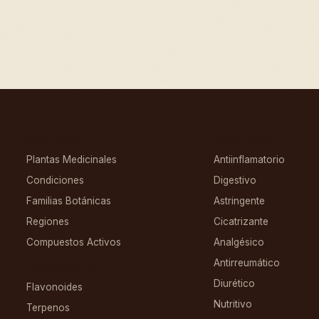
EXPLORAR
CONDICIONES
Plantas Medicinales
Antiinflamatorio
Condiciones
Digestivo
Familias Botánicas
Astringente
Regiones
Cicatrizante
Compuestos Activos
Analgésico
Antirreumático
COMPUESTOS
Diurético
Flavonoides
Nutritivo
Terpenos