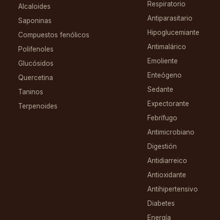
Respiratorio
Alcaloides
Antiparasitario
Saponinas
Hipoglucemiante
Compuestos fenólicos
Antimalárico
Polifenoles
Emoliente
Glucósidos
Enteógeno
Quercetina
Sedante
Taninos
Expectorante
Terpenoides
Febrífugo
Antimicrobiano
Digestión
Antidiarreico
Antioxidante
Antihipertensivo
Diabetes
Energía