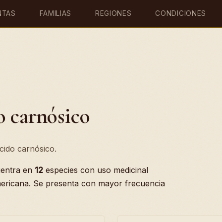
NTAS
FAMILIAS
REGIONES
CONDICIONES
o carnósico
cido carnósico.
entra en
12
especies con uso medicinal
mericana. Se presenta con mayor frecuencia