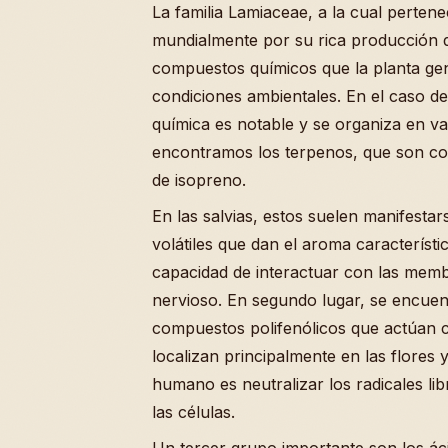
La familia Lamiaceae, a la cual perten
mundialmente por su rica producción d
compuestos químicos que la planta ge
condiciones ambientales. En el caso de 
química es notable y se organiza en va
encontramos los terpenos, que son co
de isopreno.
En las salvias, estos suelen manifest
volátiles que dan el aroma característi
capacidad de interactuar con las memb
nervioso. En segundo lugar, se encuen
compuestos polifenólicos que actúan c
localizan principalmente en las flores 
humano es neutralizar los radicales li
las células.
Un tercer grupo importante son los ác