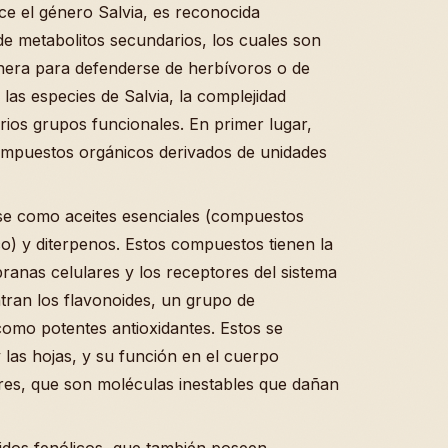
ece el género Salvia, es reconocida
e metabolitos secundarios, los cuales son
nera para defenderse de herbívoros o de
las especies de Salvia, la complejidad
rios grupos funcionales. En primer lugar,
mpuestos orgánicos derivados de unidades
arse como aceites esenciales (compuestos
co) y diterpenos. Estos compuestos tienen la
ranas celulares y los receptores del sistema
tran los flavonoides, un grupo de
omo potentes antioxidantes. Estos se
y las hojas, y su función en el cuerpo
bres, que son moléculas inestables que dañan
idos fenólicos, que también poseen