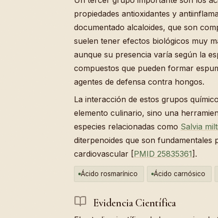
propiedades antioxidantes y antiinflama
documentado alcaloides, que son comp
suelen tener efectos biológicos muy ma
aunque su presencia varía según la es
compuestos que pueden formar espum
agentes de defensa contra hongos.
La interacción de estos grupos químico
elemento culinario, sino una herramie
especies relacionadas como
Salvia mil
diterpenoides que son fundamentales p
cardiovascular [
PMID 25835361
].
Ácido rosmarínico
Ácido carnósico
Evidencia Científica