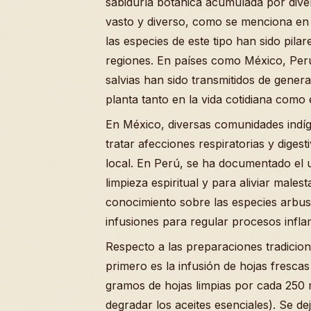
sabiduría botánica acumulada por dive
vasto y diverso, como se menciona en l
las especies de este tipo han sido pilar
regiones. En países como México, Perú
salvias han sido transmitidos de gener
planta tanto en la vida cotidiana como 
En México, diversas comunidades indíg
tratar afecciones respiratorias y diges
local. En Perú, se ha documentado el 
limpieza espiritual y para aliviar male
conocimiento sobre las especies arbust
infusiones para regular procesos infla
Respecto a las preparaciones tradicion
primero es la infusión de hojas fresc
gramos de hojas limpias por cada 250 
degradar los aceites esenciales). Se d