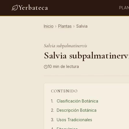
Yerbateca
PLA
Inicio
›
Plantas
›
Salvia
Salvia subpalmatinervis
Salvia subpalmatinervi
10 min de lectura
CONTENIDO
Clasificación Botánica
Descripción Botánica
Usos Tradicionales