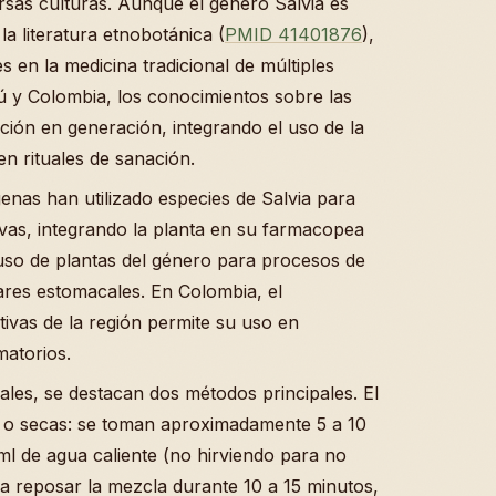
rsas culturas. Aunque el género Salvia es
a literatura etnobotánica (
PMID 41401876
),
es en la medicina tradicional de múltiples
 y Colombia, los conocimientos sobre las
ación en generación, integrando el uso de la
en rituales de sanación.
enas han utilizado especies de Salvia para
tivas, integrando la planta en su farmacopea
uso de plantas del género para procesos de
stares estomacales. En Colombia, el
ivas de la región permite su uso en
matorios.
ales, se destacan dos métodos principales. El
as o secas: se toman aproximadamente 5 a 10
ml de agua caliente (no hirviendo para no
eja reposar la mezcla durante 10 a 15 minutos,