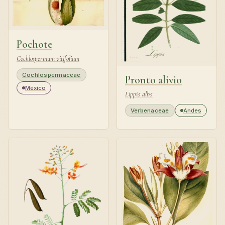
Pochote
Cochlospermum vitifolium
Cochlospermaceae
Pronto alivio
México
Lippia alba
Verbenaceae
Andes