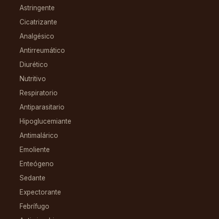
Astringente
Cicatrizante
Analgésico
Antirreumático
Diurético
Nutritivo
Respiratorio
Antiparasitario
Hipoglucemiante
Antimalárico
Emoliente
Enteógeno
Sedante
Expectorante
Febrífugo