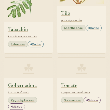
Tilo
Justicia pectoralis
Tabachín
Acanthaceae
Caribe
Caesalpinia pulcherrima
Fabaceae
Caribe
☘
☘
Gobernadora
Tomate
Larrea tridentata
Lycopersicon esculentum
Zygophyllaceae
Solanaceae
México
México