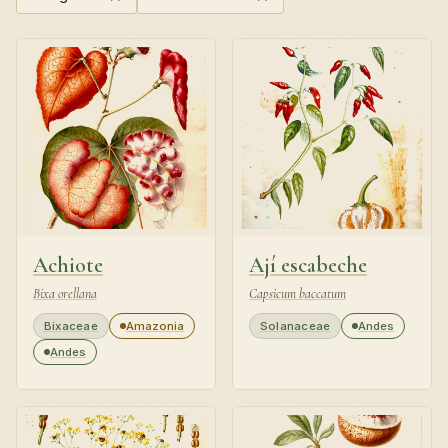
Achiote
Ají escabeche
Bixa orellana
Capsicum baccatum
Bixaceae
Amazonia
Solanaceae
Andes
Andes