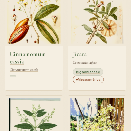
Cinnamomum
Jícara
cassia
Crescentia cujete
Cinnamomum cassia
Bignoniaceae
Mesoamérica