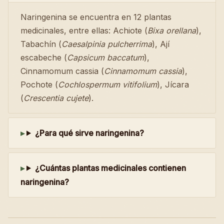
Naringenina se encuentra en 12 plantas
medicinales, entre ellas: Achiote (
Bixa orellana
),
Tabachín (
Caesalpinia pulcherrima
), Ají
escabeche (
Capsicum baccatum
),
Cinnamomum cassia (
Cinnamomum cassia
),
Pochote (
Cochlospermum vitifolium
), Jícara
(
Crescentia cujete
).
¿Para qué sirve naringenina?
¿Cuántas plantas medicinales contienen
naringenina?