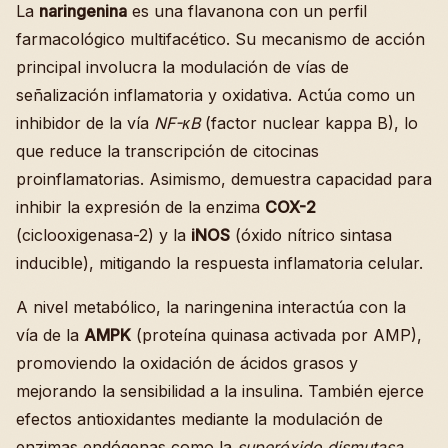
La
naringenina
es una flavanona con un perfil
farmacológico multifacético. Su mecanismo de acción
principal involucra la modulación de vías de
señalización inflamatoria y oxidativa. Actúa como un
inhibidor de la vía
NF-κB
(factor nuclear kappa B), lo
que reduce la transcripción de citocinas
proinflamatorias. Asimismo, demuestra capacidad para
inhibir la expresión de la enzima
COX-2
(ciclooxigenasa-2) y la
iNOS
(óxido nítrico sintasa
inducible), mitigando la respuesta inflamatoria celular.
A nivel metabólico, la naringenina interactúa con la
vía de la
AMPK
(proteína quinasa activada por AMP),
promoviendo la oxidación de ácidos grasos y
mejorando la sensibilidad a la insulina. También ejerce
efectos antioxidantes mediante la modulación de
enzimas endógenas como la
superóxido dismutasa