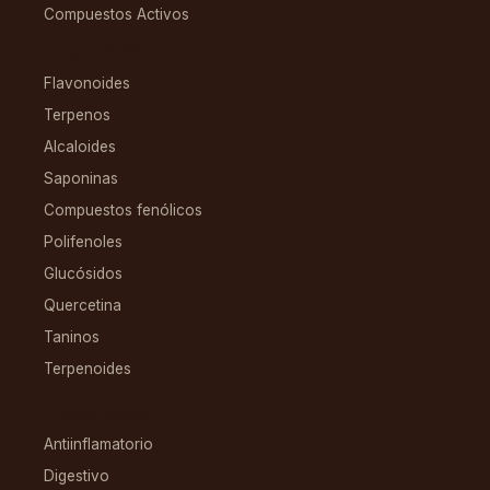
Compuestos Activos
COMPUESTOS
Flavonoides
Terpenos
Alcaloides
Saponinas
Compuestos fenólicos
Polifenoles
Glucósidos
Quercetina
Taninos
Terpenoides
CONDICIONES
Antiinflamatorio
Digestivo