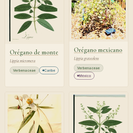
Orégano mexicano
Orégano de monte
Lippia graveolens
Lippia micromera
Verbenaceae
Verbenaceae
Caribe
México