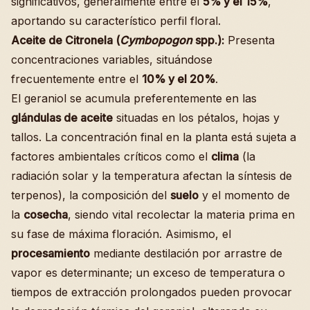
significativos, generalmente entre el
5% y el 15%
,
aportando su característico perfil floral.
Aceite de Citronela (
Cymbopogon
spp.):
Presenta
concentraciones variables, situándose
frecuentemente entre el
10% y el 20%
.
El geraniol se acumula preferentemente en las
glándulas de aceite
situadas en los pétalos, hojas y
tallos. La concentración final en la planta está sujeta a
factores ambientales críticos como el
clima
(la
radiación solar y la temperatura afectan la síntesis de
terpenos), la composición del
suelo
y el momento de
la
cosecha
, siendo vital recolectar la materia prima en
su fase de máxima floración. Asimismo, el
procesamiento
mediante destilación por arrastre de
vapor es determinante; un exceso de temperatura o
tiempos de extracción prolongados pueden provocar