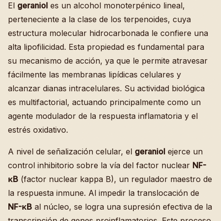
El
geraniol
es un alcohol monoterpénico lineal,
perteneciente a la clase de los terpenoides, cuya
estructura molecular hidrocarbonada le confiere una
alta lipofilicidad. Esta propiedad es fundamental para
su mecanismo de acción, ya que le permite atravesar
fácilmente las membranas lipídicas celulares y
alcanzar dianas intracelulares. Su actividad biológica
es multifactorial, actuando principalmente como un
agente modulador de la respuesta inflamatoria y el
estrés oxidativo.
A nivel de señalización celular, el
geraniol
ejerce un
control inhibitorio sobre la vía del factor nuclear
NF-
κB
(factor nuclear kappa B), un regulador maestro de
la respuesta inmune. Al impedir la translocación de
NF-κB
al núcleo, se logra una supresión efectiva de la
transcripción de genes proinflamatorios. Este proceso