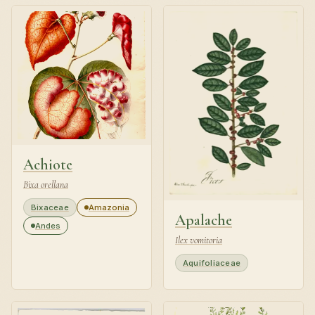
Achiote
Bixa orellana
Bixaceae
Amazonia
Apalache
Andes
Ilex vomitoria
Aquifoliaceae