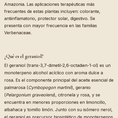
Amazonia. Las aplicaciones terapéuticas más
frecuentes de estas plantas incluyen: colorante,
antiinflamatorio, protector solar, digestivo. Se
presenta con mayor frecuencia en las familias
Verbenaceae.
¿Qué es el geraniol?
El geraniol (trans-3,7-dimetil-2,6-octadien-1-ol) es un
monoterpeno alcohol acíclico con aroma dulce a
rosa. Es el componente principal del aceite esencial de
palmarosa (
Cymbopogon martinii
), geranio
(
Pelargonium graveolens
), citronela y rosa, y se
encuentra en menores proporciones en limoncillo,
albahaca y tomillo limón. Junto con su isómero nerol,
el geraniol es precursor biosintético de monoterpenos