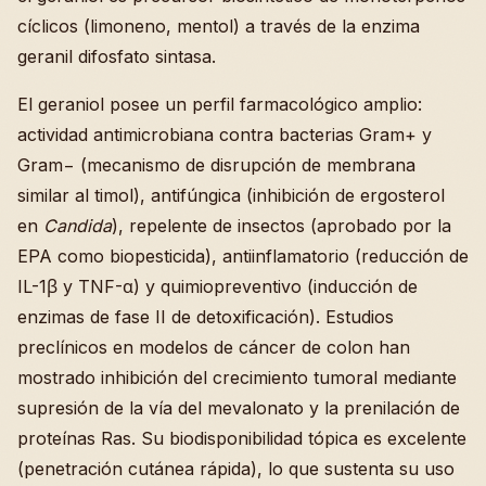
cíclicos (limoneno, mentol) a través de la enzima
geranil difosfato sintasa.
El geraniol posee un perfil farmacológico amplio:
actividad antimicrobiana contra bacterias Gram+ y
Gram− (mecanismo de disrupción de membrana
similar al timol), antifúngica (inhibición de ergosterol
en
Candida
), repelente de insectos (aprobado por la
EPA como biopesticida), antiinflamatorio (reducción de
IL-1β y TNF-α) y quimiopreventivo (inducción de
enzimas de fase II de detoxificación). Estudios
preclínicos en modelos de cáncer de colon han
mostrado inhibición del crecimiento tumoral mediante
supresión de la vía del mevalonato y la prenilación de
proteínas Ras. Su biodisponibilidad tópica es excelente
(penetración cutánea rápida), lo que sustenta su uso