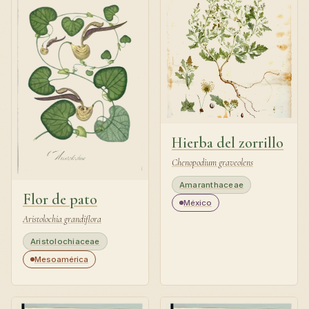
Hierba del zorrillo
Chenopodium graveolens
Amaranthaceae
Flor de pato
México
Aristolochia grandiflora
Aristolochiaceae
Mesoamérica