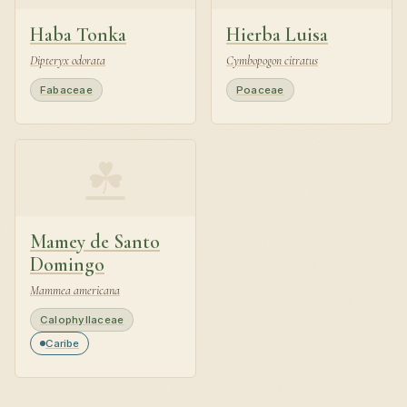
Haba Tonka
Hierba Luisa
Dipteryx odorata
Cymbopogon citratus
Fabaceae
Poaceae
☘
Mamey de Santo
Domingo
Mammea americana
Calophyllaceae
Caribe