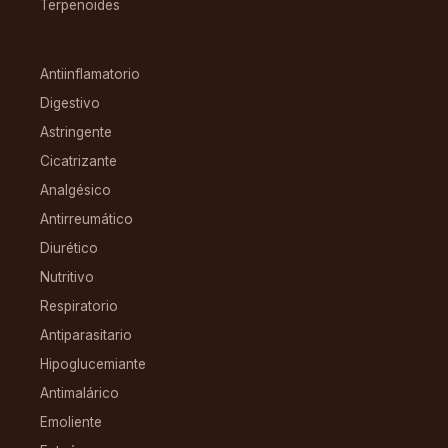
Terpenoides
CONDICIONES
Antiinflamatorio
Digestivo
Astringente
Cicatrizante
Analgésico
Antirreumático
Diurético
Nutritivo
Respiratorio
Antiparasitario
Hipoglucemiante
Antimalárico
Emoliente