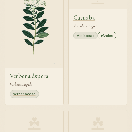
Catuaba
Trichilia catigua
Meliaceae
Andes
Verbena áspera
Verbena hispida
Verbenaceae
☘
☘