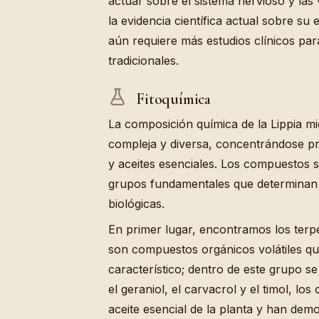
actuar sobre el sistema nervioso y las 
la evidencia científica actual sobre su
aún requiere más estudios clínicos para
tradicionales.
Fitoquímica
La composición química de la Lippia 
compleja y diversa, concentrándose pr
y aceites esenciales. Los compuestos s
grupos fundamentales que determinan
biológicas.
En primer lugar, encontramos los terp
son compuestos orgánicos volátiles q
característico; dentro de este grupo s
el geraniol, el carvacrol y el timol, lo
aceite esencial de la planta y han dem