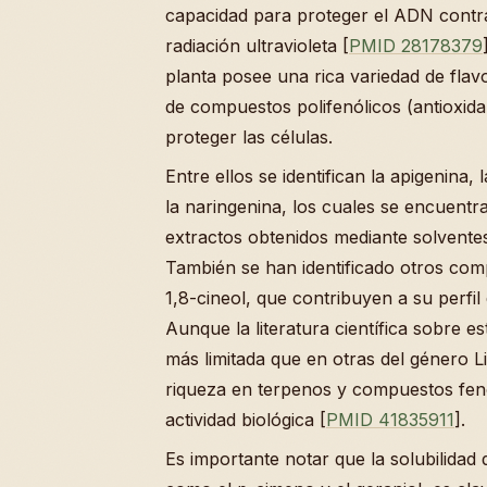
capacidad para proteger el ADN contra
radiación ultravioleta [
PMID 28178379
planta posee una rica variedad de fla
de compuestos polifenólicos (antioxid
proteger las células.
Entre ellos se identifican la apigenina, l
la naringenina, los cuales se encuentr
extractos obtenidos mediante solventes
También se han identificado otros comp
1,8-cineol, que contribuyen a su perfil
Aunque la literatura científica sobre es
más limitada que en otras del género L
riqueza en terpenos y compuestos fenó
actividad biológica [
PMID 41835911
].
Es importante notar que la solubilida