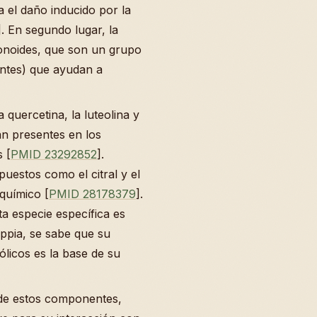
 el daño inducido por la
]. En segundo lugar, la
vonoides, que son un grupo
antes) que ayudan a
a quercetina, la luteolina y
an presentes en los
 [
PMID 23292852
].
uestos como el citral y el
 químico [
PMID 28178379
].
ta especie específica es
ippia, se sabe que su
licos es la base de su
d de estos componentes,