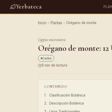
Yerbateca
PLA
Inicio
›
Plantas
›
Orégano de monte
Lippia micromera
Orégano de monte: 12 
Caribe
9 min de lectura
CONTENIDO
Clasificación Botánica
Descripción Botánica
Usos Tradicionales