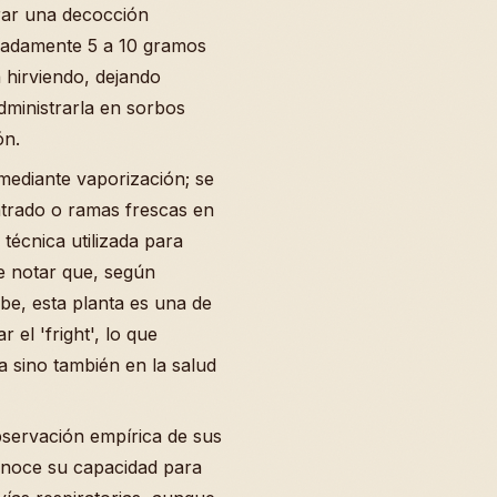
rar una decocción
imadamente 5 a 10 gramos
a hirviendo, dejando
dministrarla en sorbos
ón.
mediante vaporización; se
trado o ramas frescas en
 técnica utilizada para
te notar que, según
ibe, esta planta es una de
r el 'fright', lo que
a sino también en la salud
observación empírica de sus
onoce su capacidad para