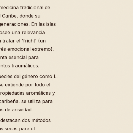
medicina tradicional de
l Caribe, donde su
eneraciones. En las islas
posee una relevancia
tratar el 'fright' (un
trés emocional extremo).
nta esencial para
entos traumáticos.
pecies del género como L.
se extiende por todo el
propiedades aromáticas y
aribeña, se utiliza para
os de ansiedad.
, destacan dos métodos
as secas para el