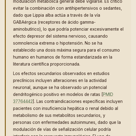
modulación metabólica general debe vigilarse. Es crítico
evitar la combinación con antihipertensivos o sedantes,
dado que Lippia alba actúa a través de la vía
GABAérgica (receptores de ácido gamma-
aminobutírico), lo que podría potenciar excesivamente el
efecto depresor del sistema nervioso, causando
somnolencia extrema o hipotensión. No se ha
establecido una dosis máxima segura para el consumo
humano en humanos de forma estandarizada en la
literatura científica proporcionada.
Los efectos secundarios observados en estudios
preclínicos incluyen alteraciones en la actividad
neuronal, aunque se ha observado un potencial
dendritogénico positivo en modelos de ratas [
PMID
37764442
]. Las contraindicaciones específicas incluyen
pacientes con insuficiencia hepática o renal debido al
metabolismo de sus metabolitos secundarios, y
personas con enfermedades autoinmunes, dado que la
modulación de vías de señalización celular podría