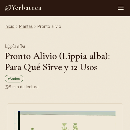
Yerbateca
Inicio
›
Plantas
›
Pronto alivio
Lippia alba
Pronto Alivio (Lippia alba):
Para Qué Sirve y 12 Usos
Andes
8 min de lectura