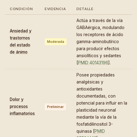
CONDICIÓN
EVIDENCIA
DETALLE
Actúa a través de la vía
GABAérgica, modulando
Ansiedad y
los receptores de ácido
trastornos
gamma-aminobutírico
Moderada
del estado
para producir efectos
de ánimo
ansiolíticos y sedantes
[
PMID 40143196
].
Posee propiedades
analgésicas y
antioxidantes
documentadas, con
Dolor y
potencial para influir en la
procesos
Preliminar
plasticidad neuronal
inflamatorios
mediante la vía de la
fosfatidilinositol 3-
quinasa [
PMID