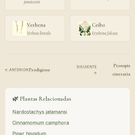
jamaicensis
Verbena
Ceibo
Verbena litoralis
Erythrina falcata
Prosopis
SIGUIENTE
Prodigiosa
← ANTERIOR
→
cineraria
🌿 Plantas Relacionadas
Nardostachys jatamansi
Cinnamomum camphora
Piper hispidum