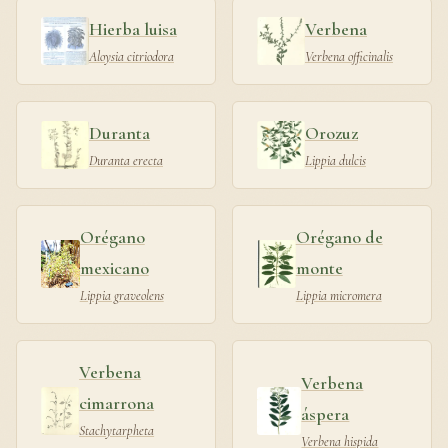
Hierba luisa
Verbena
Aloysia citriodora
Verbena officinalis
Duranta
Orozuz
Duranta erecta
Lippia dulcis
Orégano
Orégano de
mexicano
monte
Lippia graveolens
Lippia micromera
Verbena
Verbena
cimarrona
áspera
Stachytarpheta
Verbena hispida