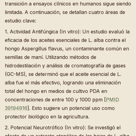
transición a ensayos clínicos en humanos sigue siendo
limitada. A continuación, se detallan cuatro áreas de
estudio clave:
1. Actividad Antifúngica (In vitro): Un estudio evaluó la
eficacia de los aceites esenciales de L. alba contra el
hongo Aspergillus flavus, un contaminante común en
semillas de maní. Utilizando métodos de
hidrodestilación y análisis de cromatografía de gases
(GC-MS), se determinó que el aceite esencial de L.
alba fue el más efectivo, logrando una eliminación
total del hongo en medios de cultivo PDA en
concentraciones de entre 100 y 1000 ppm [
PMID
39194916
]. Esto sugiere un potencial uso como
protector biológico en la agricultura.
2. Potencial Neurotrófico (In vitro): Se investigó el
efecto de un extracto etanólico de las hojas de L. alba