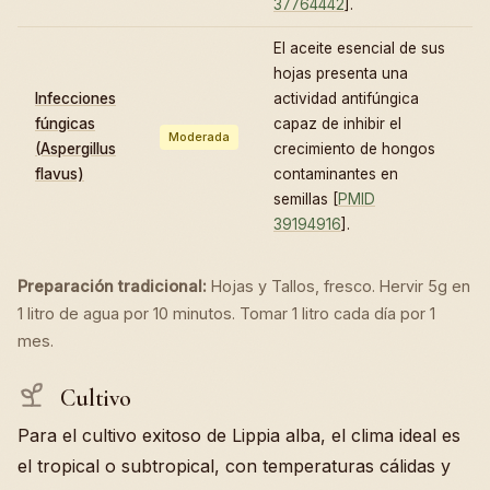
37764442
].
El aceite esencial de sus
hojas presenta una
Infecciones
actividad antifúngica
fúngicas
capaz de inhibir el
Moderada
(Aspergillus
crecimiento de hongos
flavus)
contaminantes en
semillas [
PMID
39194916
].
Preparación tradicional:
Hojas y Tallos, fresco. Hervir 5g en
1 litro de agua por 10 minutos. Tomar 1 litro cada día por 1
mes.
Cultivo
Para el cultivo exitoso de Lippia alba, el clima ideal es
el tropical o subtropical, con temperaturas cálidas y