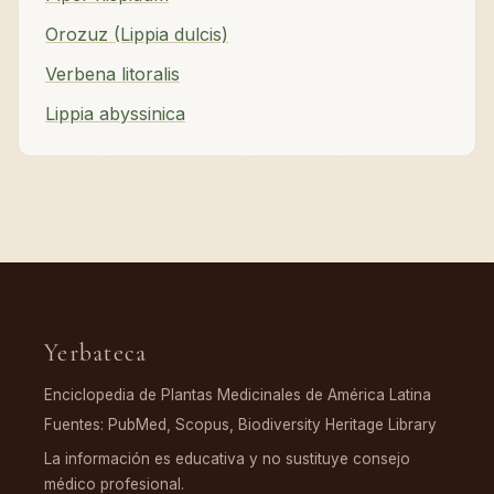
Orozuz (Lippia dulcis)
Verbena litoralis
Lippia abyssinica
Yerbateca
Enciclopedia de Plantas Medicinales de América Latina
Fuentes: PubMed, Scopus, Biodiversity Heritage Library
La información es educativa y no sustituye consejo
médico profesional.