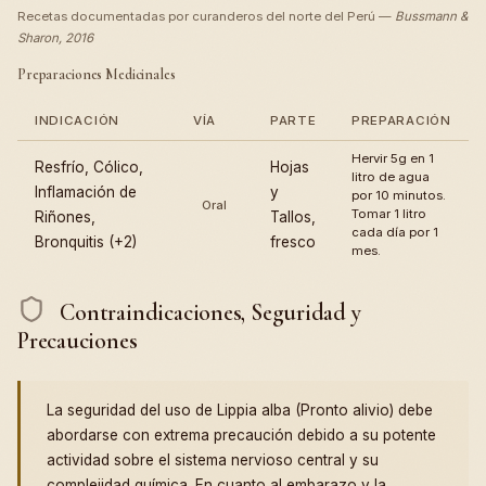
Recetas documentadas por curanderos del norte del Perú —
Bussmann &
Sharon, 2016
Preparaciones Medicinales
INDICACIÓN
VÍA
PARTE
PREPARACIÓN
Hervir 5g en 1
Resfrío, Cólico,
Hojas
litro de agua
Inflamación de
y
por 10 minutos.
Oral
Tomar 1 litro
Riñones,
Tallos,
cada día por 1
Bronquitis (+2)
fresco
mes.
Contraindicaciones, Seguridad y
Precauciones
La seguridad del uso de Lippia alba (Pronto alivio) debe
abordarse con extrema precaución debido a su potente
actividad sobre el sistema nervioso central y su
complejidad química. En cuanto al embarazo y la