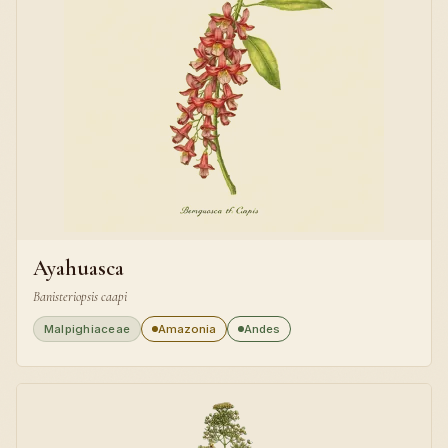
Ayahuasca
Banisteriopsis caapi
Malpighiaceae
Amazonia
Andes