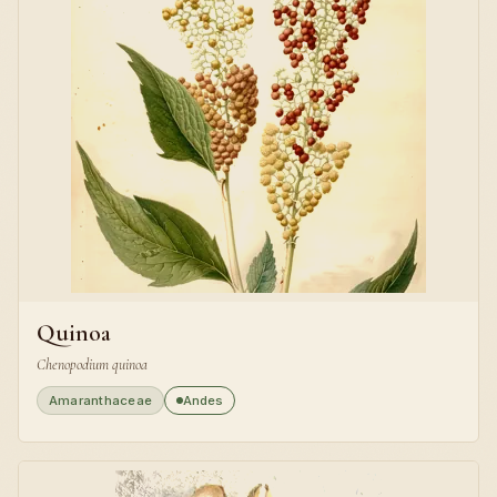
Quinoa
Chenopodium quinoa
Amaranthaceae
Andes