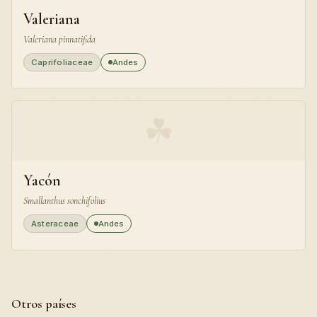
Valeriana
Valeriana pinnatifida
Caprifoliaceae
Andes
☘
Yacón
Smallanthus sonchifolius
Asteraceae
Andes
Otros países