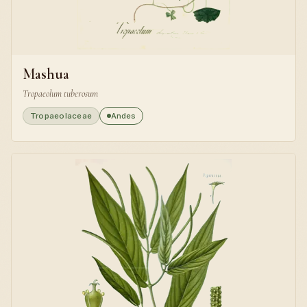
Mashua
Tropaeolum tuberosum
Tropaeolaceae
Andes