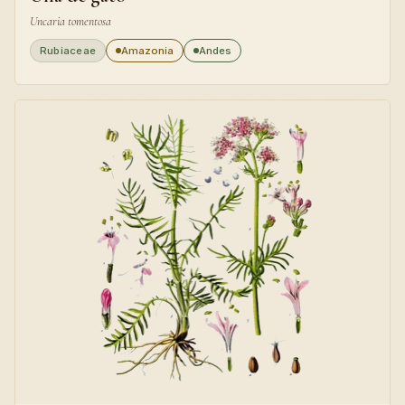
Uncaria tomentosa
Rubiaceae
Amazonia
Andes