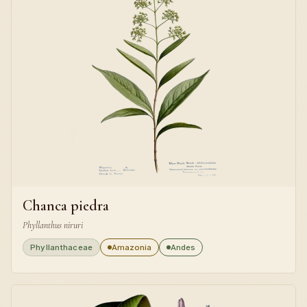
Chanca piedra
Phyllanthus niruri
Phyllanthaceae
Amazonia
Andes