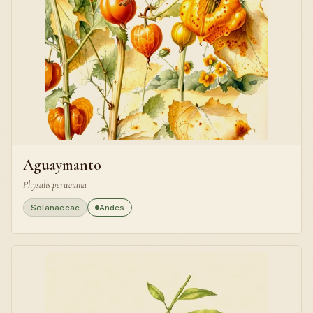
Aguaymanto
Physalis peruviana
Solanaceae
Andes