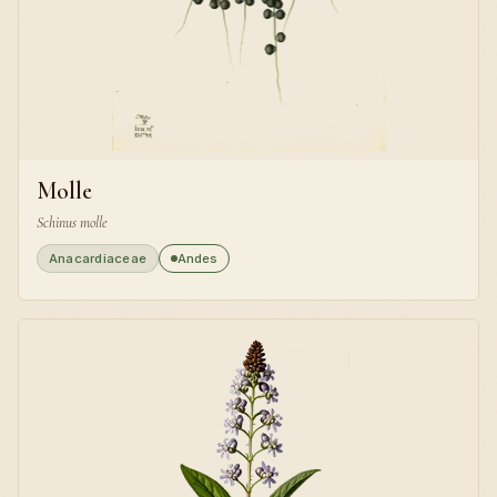
Molle
Schinus molle
Anacardiaceae
Andes