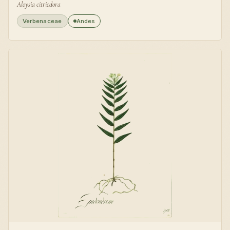
Aloysia citriodora
Verbenaceae
Andes