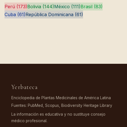
Perú (173)
Bolivia (144)
México (111)
Brasil (83)
Cuba (61)
República Dominicana (61)
Yerbateca
Enciclopedia de Plantas Medicinales de América Latina
Fuentes: PubMed, Scopus, Biodiversity Heritage Library
La información es educativa y no sustituye consejo
médico profesional.