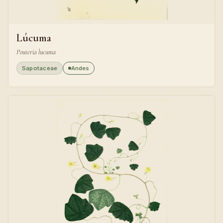
Lúcuma
Pouteria lucuma
Sapotaceae
Andes