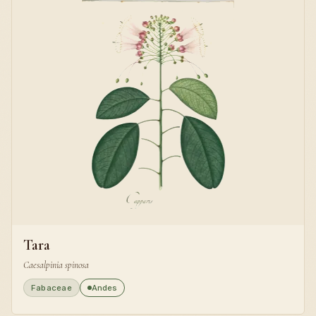
Tara
Caesalpinia spinosa
Fabaceae
Andes