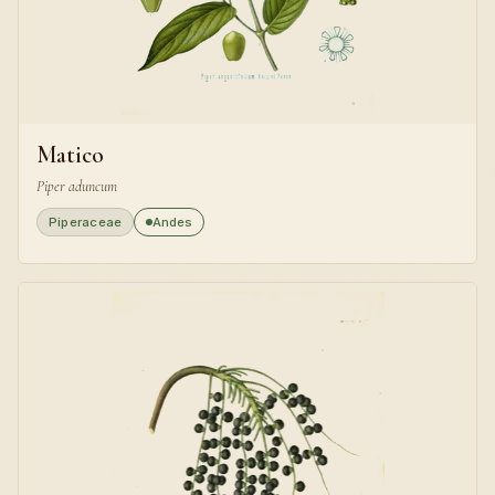
Matico
Piper aduncum
Piperaceae
Andes