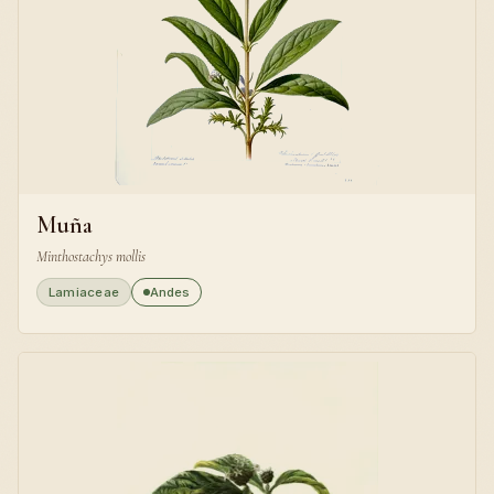
Muña
Minthostachys mollis
Lamiaceae
Andes