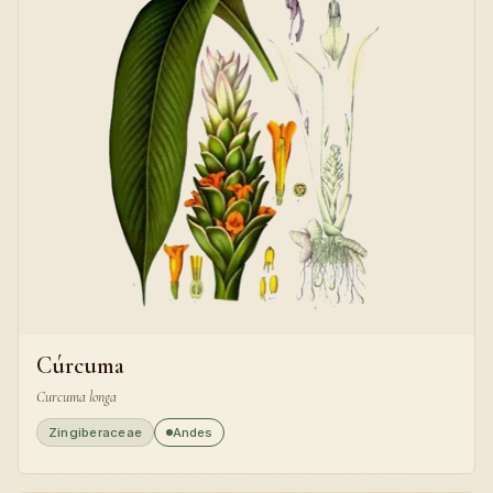
Cúrcuma
Curcuma longa
Zingiberaceae
Andes