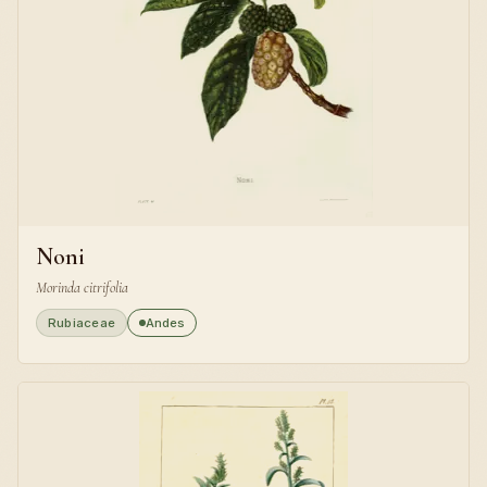
Noni
Morinda citrifolia
Rubiaceae
Andes