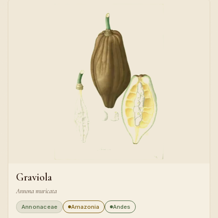
Graviola
Annona muricata
Annonaceae
Amazonia
Andes