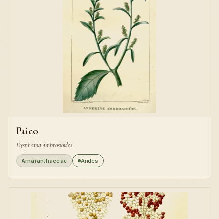
Paico
Dysphania ambrosioides
Amaranthaceae
Andes