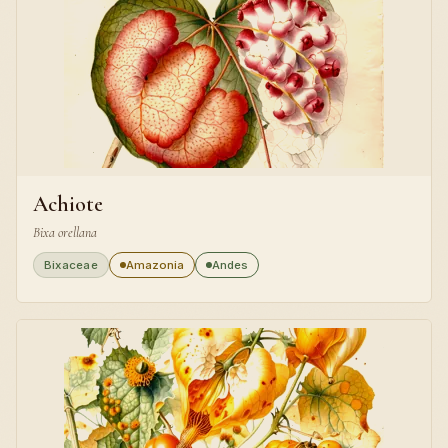
Achiote
Bixa orellana
Bixaceae
Amazonia
Andes