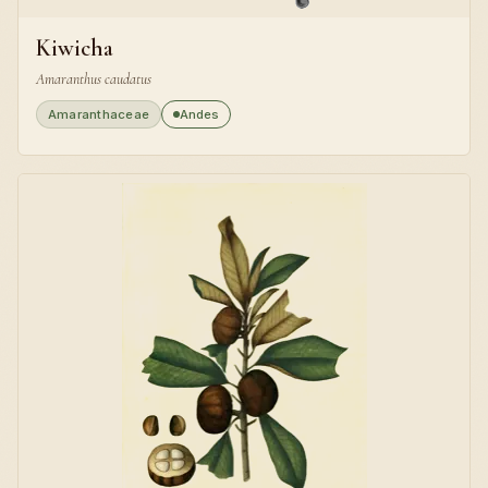
Kiwicha
Amaranthus caudatus
Amaranthaceae
Andes