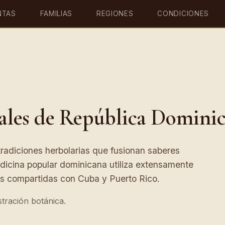
NTAS
FAMILIAS
REGIONES
CONDICIONES
ales de República Domini
radiciones herbolarias que fusionan saberes
edicina popular dominicana utiliza extensamente
as compartidas con Cuba y Puerto Rico.
tración botánica.