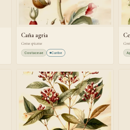
Caña agria
Ce
Costus spicatus
Cent
Costaceae
Caribe
A