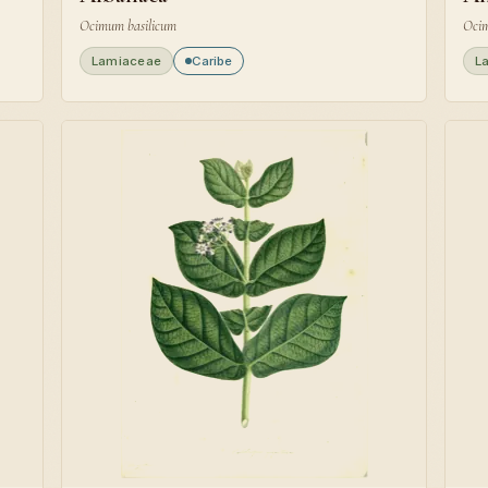
Ocimum basilicum
Ocim
Lamiaceae
Caribe
L