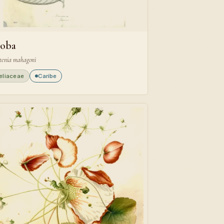
oba
tenia mahagoni
eliaceae
Caribe