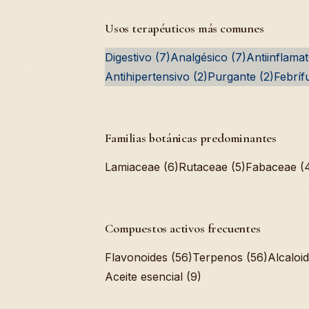
Usos terapéuticos más comunes
Digestivo (7)
Analgésico (7)
Antiinflamat
Antihipertensivo (2)
Purgante (2)
Febríf
Familias botánicas predominantes
Lamiaceae (6)
Rutaceae (5)
Fabaceae (
Compuestos activos frecuentes
Flavonoides (56)
Terpenos (56)
Alcaloi
Aceite esencial (9)