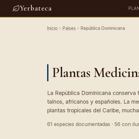
Yerbateca
PLA
Inicio
›
Países
›
República Dominicana
Plantas Medicin
La República Dominicana conserva t
taínos, africanos y españoles. La m
plantas tropicales del Caribe, much
61 especies documentadas · 56 con ilus