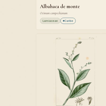
Albahaca de monte
Ocimum campechianum
Lamiaceae
Caribe