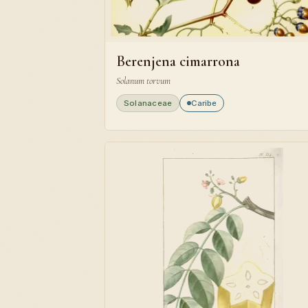
Berenjena cimarrona
Solanum torvum
Solanaceae
Caribe