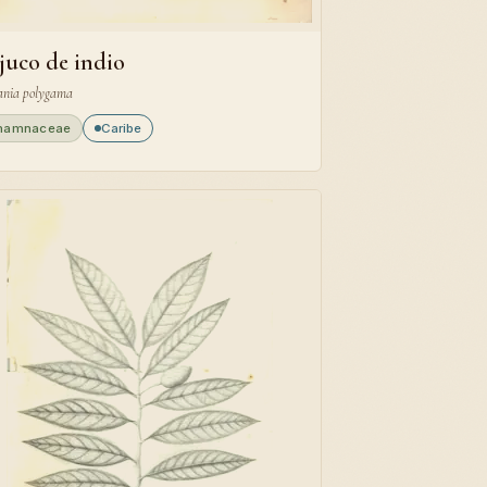
juco de indio
nia polygama
hamnaceae
Caribe