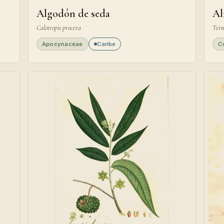
Algodón de seda
Al
Calotropis procera
Term
Apocynaceae
Caribe
C