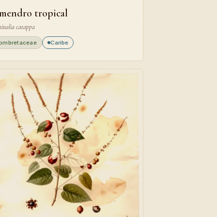
mendro tropical
inalia catappa
ombretaceae
Caribe