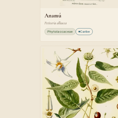
Anamú
Petiveria alliacea
Phytolaccaceae
Caribe