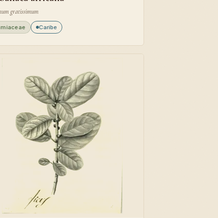
um gratissimum
amiaceae
Caribe