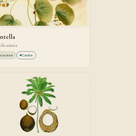
ntella
ella asiatica
piaceae
Caribe