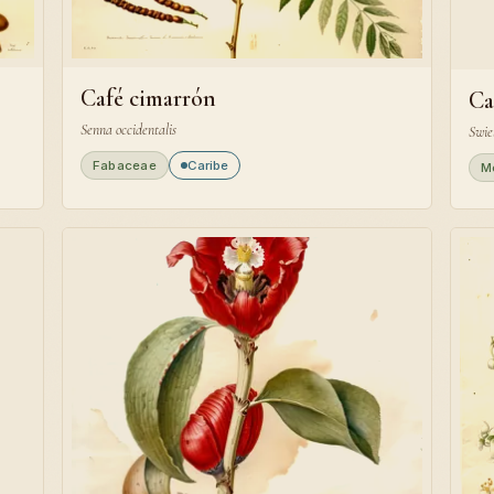
Café cimarrón
Ca
Senna occidentalis
Swie
Fabaceae
Caribe
M