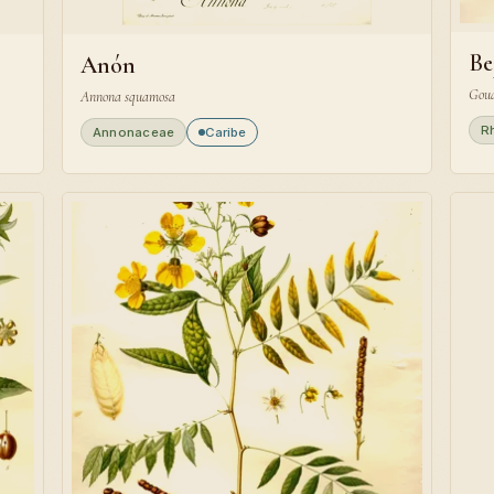
Be
Anón
Goua
Annona squamosa
R
Annonaceae
Caribe