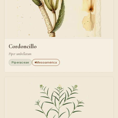
Cordoncillo
Piper umbellatum
Piperaceae
Mesoamérica