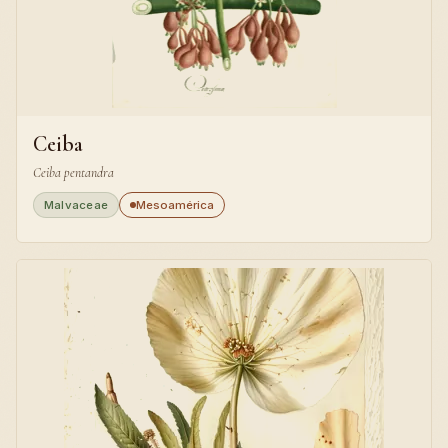
Ceiba
Ceiba pentandra
Malvaceae
Mesoamérica