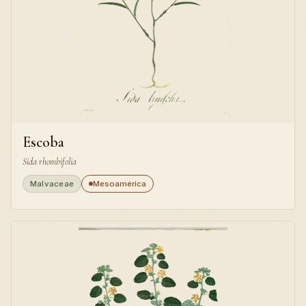
Escoba
Sida rhombifolia
Malvaceae
Mesoamérica