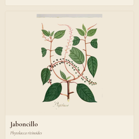
Jaboncillo
Phytolacca rivinoides