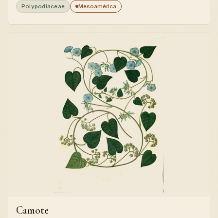
Polypodiaceae
Mesoamérica
Camote