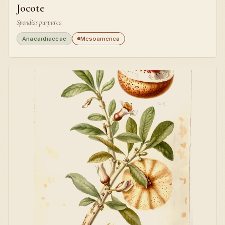
Jocote
Spondias purpurea
Anacardiaceae
Mesoamérica