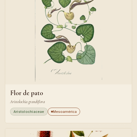
Flor de pato
Aristolochia grandiflora
Aristolochiaceae
Mesoamérica