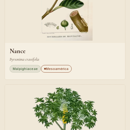
Nance
Byrsonima crassifolia
Malpighiaceae
Mesoamérica