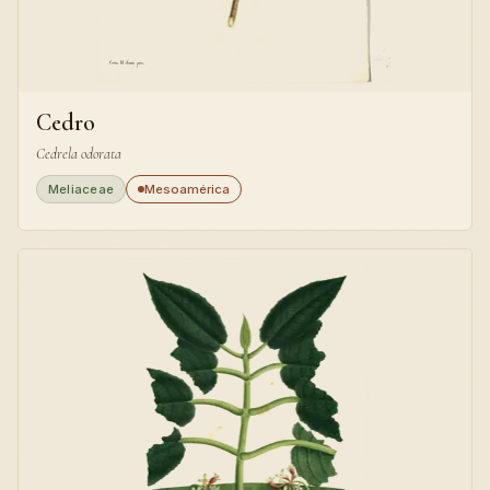
Cedro
Cedrela odorata
Meliaceae
Mesoamérica