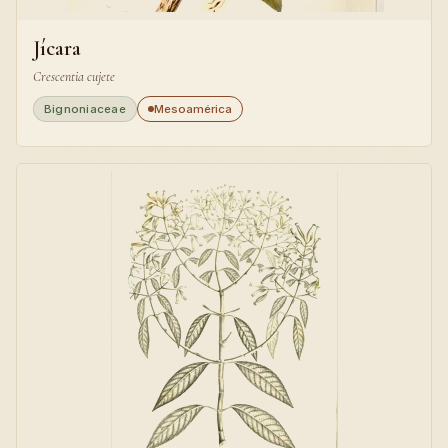
Jícara
Crescentia cujete
Bignoniaceae
Mesoamérica