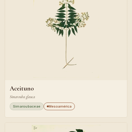
Aceituno
Simarouba glauca
Simaroubaceae
Mesoamérica