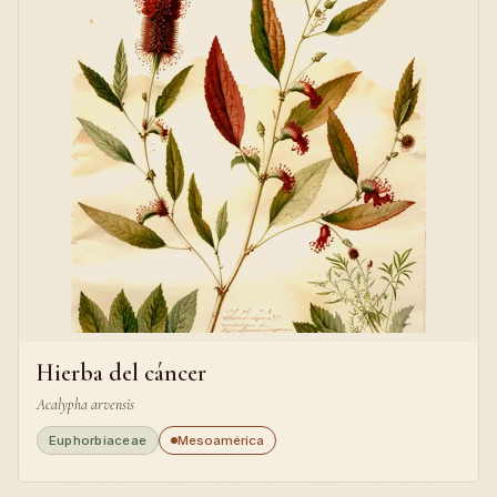
Hierba del cáncer
Acalypha arvensis
Euphorbiaceae
Mesoamérica