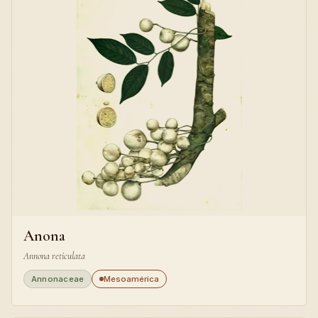
Anona
Annona reticulata
Annonaceae
Mesoamérica