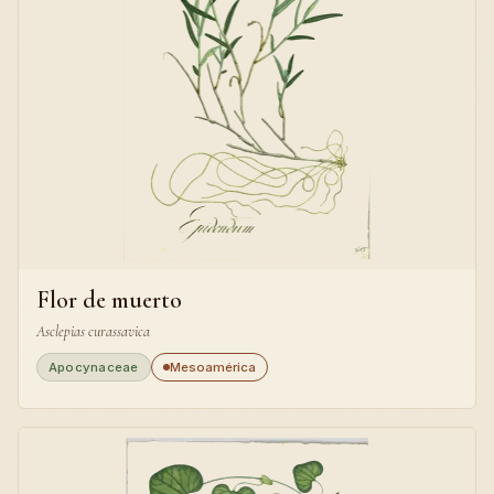
Flor de muerto
Asclepias curassavica
Apocynaceae
Mesoamérica