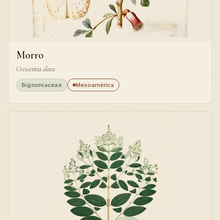
Morro
Crescentia alata
Bignoniaceae
Mesoamérica