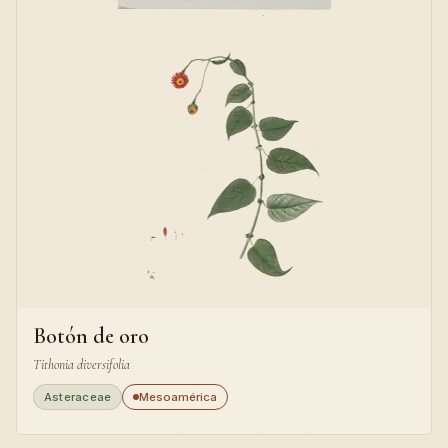
Botón de oro
Tithonia diversifolia
Asteraceae
Mesoamérica