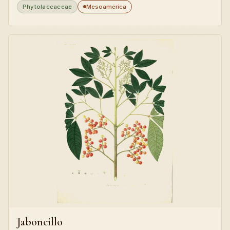
Phytolaccaceae
Mesoamérica
Jaboncillo