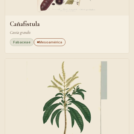
Cañafístula
Cassia grandis
Fabaceae
Mesoamérica