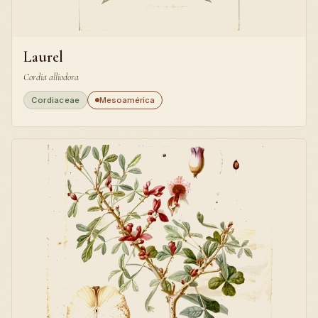
Laurel
Cordia alliodora
Cordiaceae
Mesoamérica