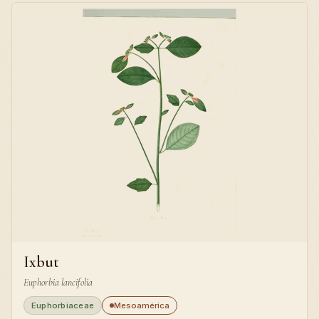
Ixbut
Euphorbia lancifolia
Euphorbiaceae
Mesoamérica