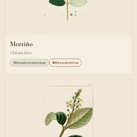
Mortiño
Clidemia hirta
Melastomataceae
Mesoamérica