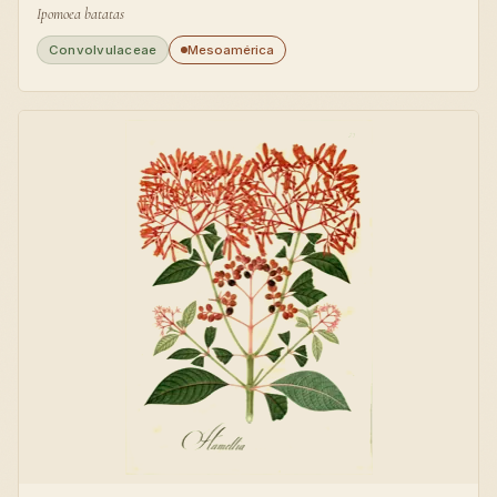
Ipomoea batatas
Convolvulaceae
Mesoamérica