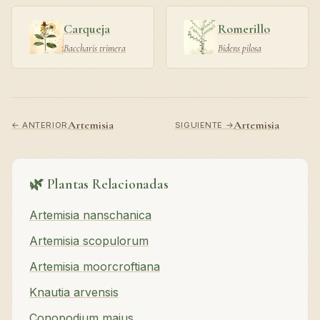
Carqueja
Romerillo
Baccharis trimera
Bidens pilosa
Artemisia
Artemisia
← ANTERIOR
SIGUIENTE →
🌿 Plantas Relacionadas
Artemisia nanschanica
Artemisia scopulorum
Artemisia moorcroftiana
Knautia arvensis
Conopodium majus