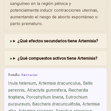
sanguíneo en la región pélvica y
potencialmente inducir contracciones uterinas,
aumentando el riesgo de aborto espontáneo o
parto prematuro.
¿Qué efectos secundarios tiene Artemisia?
¿Qué compuestos activos tiene Artemisia?
Familia
Asteraceae
Inula helenium
,
Artemisia dracunculus
,
Bellis
perennis
,
Atractylis gummifera
,
Reichardia
tingitana
,
Porophyllum linaria
,
Eutrochium
purpureum
,
Baccharis dracunculifolia
,
Artemisia
afra
,
Artemisia scoparia
,
Sonchus oleraceus
,