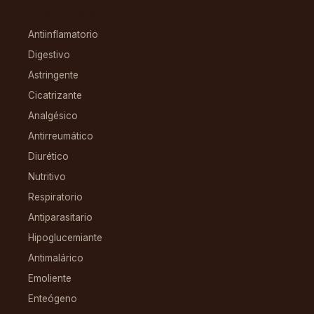
CONDICIONES
Antiinflamatorio
Digestivo
Astringente
Cicatrizante
Analgésico
Antirreumático
Diurético
Nutritivo
Respiratorio
Antiparasitario
Hipoglucemiante
Antimalárico
Emoliente
Enteógeno