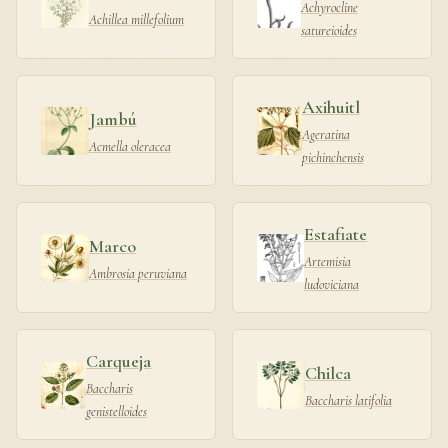
Achyrocline
Achillea millefolium
satureioides
Axihuitl
Jambú
Ageratina
Acmella oleracea
pichinchensis
Estafiate
Marco
Artemisia
Ambrosia peruviana
ludoviciana
Carqueja
Chilca
Baccharis
Baccharis latifolia
genistelloides