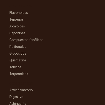
COMPUESTOS
Flavonoides
Terpenos
Alcaloides
Saponinas
Compuestos fenólicos
Polifenoles
Glucósidos
Quercetina
Taninos
Terpenoides
CONDICIONES
Antiinflamatorio
Digestivo
Astringente