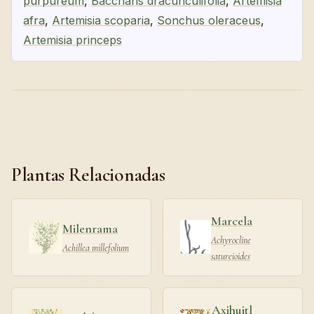
purpureum
,
Baccharis dracunculifolia
,
Artemisia
afra
,
Artemisia scoparia
,
Sonchus oleraceus
,
Artemisia princeps
Plantas Relacionadas
Marcela
Milenrama
Achyrocline
Achillea millefolium
satureioides
Axihuitl