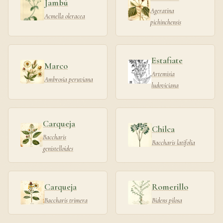
Jambú
Ageratina
Acmella oleracea
pichinchensis
Estafiate
Marco
Artemisia
Ambrosia peruviana
ludoviciana
Carqueja
Chilca
Baccharis
Baccharis latifolia
genistelloides
Carqueja
Romerillo
Baccharis trimera
Bidens pilosa