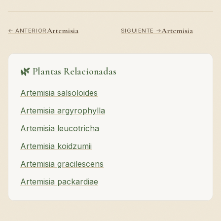
Artemisia
Artemisia
← ANTERIOR
SIGUIENTE →
🌿 Plantas Relacionadas
Artemisia salsoloides
Artemisia argyrophylla
Artemisia leucotricha
Artemisia koidzumii
Artemisia gracilescens
Artemisia packardiae