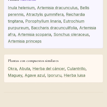
Inula helenium
,
Artemisia dracunculus
,
Bellis
perennis
,
Atractylis gummifera
,
Reichardia
tingitana
,
Porophyllum linaria
,
Eutrochium
purpureum
,
Baccharis dracunculifolia
,
Artemisia
afra
,
Artemisia scoparia
,
Sonchus oleraceus
,
Artemisia princeps
Plantas con compuestos similares
Okra
,
Abuta
,
Hierba del cáncer
,
Culantrillo
,
Maguey
,
Agave azul
,
Iporuru
,
Hierba luisa