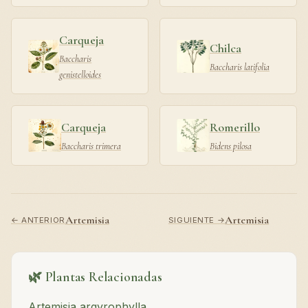
Carqueja
Chilca
Baccharis
Baccharis latifolia
genistelloides
Carqueja
Romerillo
Baccharis trimera
Bidens pilosa
Artemisia
Artemisia
← ANTERIOR
SIGUIENTE →
🌿 Plantas Relacionadas
Artemisia argyrophylla