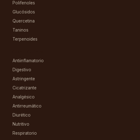
Polifenoles
Glucósidos
Quercetina
Taninos
Terpenoides
CONDICIONES
Antiinflamatorio
Digestivo
Astringente
Cicatrizante
Analgésico
Antirreumático
Diurético
Nutritivo
Respiratorio