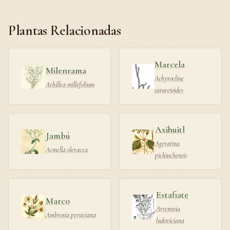
Plantas Relacionadas
Marcela
Milenrama
Achyrocline
Achillea millefolium
satureioides
Axihuitl
Jambú
Ageratina
Acmella oleracea
pichinchensis
Estafiate
Marco
Artemisia
Ambrosia peruviana
ludoviciana