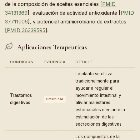
de la composición de aceites esenciales [
PMID
34131369
], evaluación de actividad antioxidante [
PMID
37711006
], y potencial antimicrobiano de extractos
[
PMID 36339595
].
Aplicaciones Terapéuticas
CONDICIÓN
EVIDENCIA
DETALLE
La planta se utiliza
tradicionalmente para
ayudar a regular el
Trastornos
movimiento intestinal y
Preliminar
digestivos
aliviar malestares
estomacales mediante la
estimulación de las
secreciones digestivas.
Los compuestos de la