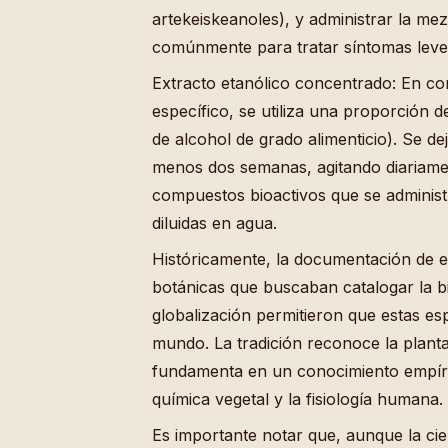
artekeiskeanoles), y administrar la mezc
comúnmente para tratar síntomas leves
Extracto etanólico concentrado: En co
específico, se utiliza una proporción d
de alcohol de grado alimenticio). Se d
menos dos semanas, agitando diariamen
compuestos bioactivos que se adminis
diluidas en agua.
Históricamente, la documentación de 
botánicas que buscaban catalogar la bi
globalización permitieron que estas esp
mundo. La tradición reconoce la planta
fundamenta en un conocimiento empíric
química vegetal y la fisiología humana.
Es importante notar que, aunque la cie