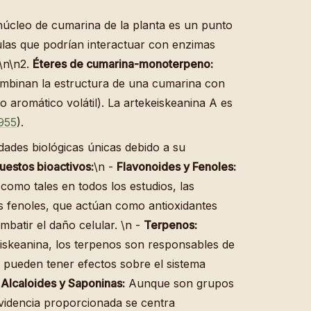
núcleo de cumarina de la planta es un punto
ulas que podrían interactuar con enzimas
.\n\n2.
Éteres de cumarina-monoterpeno:
mbinan la estructura de una cumarina con
aromático volátil). La artekeiskeanina A es
955
).
ades biológicas únicas debido a su
estos bioactivos:
\n -
Flavonoides y Fenoles:
como tales en todos los estudios, las
os fenoles, que actúan como antioxidantes
batir el daño celular. \n -
Terpenos:
eiskeanina, los terpenos son responsables de
 pueden tener efectos sobre el sistema
-
Alcaloides y Saponinas:
Aunque son grupos
evidencia proporcionada se centra