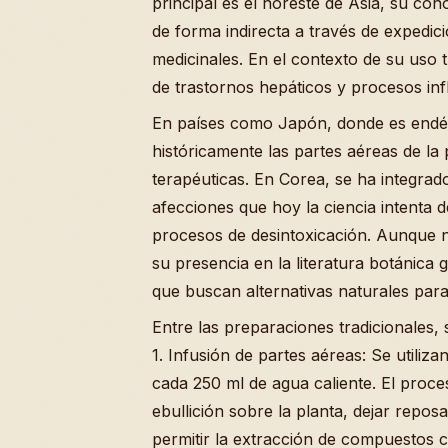
principal es el noreste de Asia, su co
de forma indirecta a través de expedic
medicinales. En el contexto de su uso t
de trastornos hepáticos y procesos inf
En países como Japón, donde es endémi
históricamente las partes aéreas de la 
terapéuticas. En Corea, se ha integrado
afecciones que hoy la ciencia intenta 
procesos de desintoxicación. Aunque n
su presencia en la literatura botánica
que buscan alternativas naturales para 
Entre las preparaciones tradicionales, 
1. Infusión de partes aéreas: Se utiliz
cada 250 ml de agua caliente. El proce
ebullición sobre la planta, dejar repo
permitir la extracción de compuestos