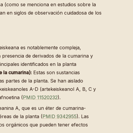
ica (como se menciona en estudios sobre la
an en siglos de observación cuidadosa de los
keiskeana es notablemente compleja,
a presencia de derivados de la cumarina y
cipales identificados en la planta
 la cumarina):
Estas son sustancias
s partes de la planta. Se han aislado
eiskeanoles A-D (artekeiskeanol A, B, C y
afnoetina (
PMID 11520232
).
keanina A, que es un éter de cumarina-
reas de la planta (
PMID 9342955
). Las
s orgánicos que pueden tener efectos