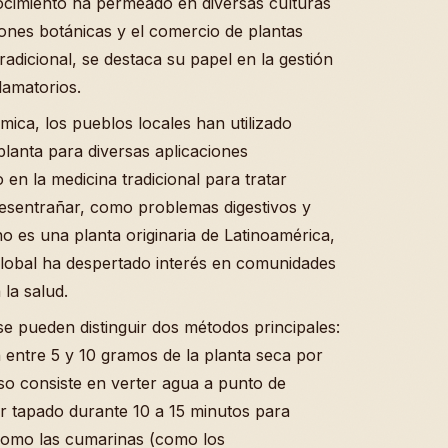
nocimiento ha permeado en diversas culturas
iones botánicas y el comercio de plantas
radicional, se destaca su papel en la gestión
lamatorios.
ca, los pueblos locales han utilizado
planta para diversas aplicaciones
 en la medicina tradicional para tratar
desentrañar, como problemas digestivos y
o es una planta originaria de Latinoamérica,
 global ha despertado interés en comunidades
la salud.
se pueden distinguir dos métodos principales:
an entre 5 y 10 gramos de la planta seca por
so consiste en verter agua a punto de
sar tapado durante 10 a 15 minutos para
 como las cumarinas (como los