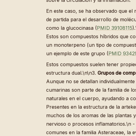
En este caso, se ha observado que el 
de partida para el desarrollo de moléc
como la glucocinasa (
PMID 39108115
)
Estos son compuestos híbridos que co
un monoterpeno (un tipo de compuesto 
un ejemplo de este grupo (
PMID 9342
Estos compuestos suelen tener propied
estructura dual.\n\n3.
Grupos de compu
Aunque no se detallan individualmente 
cumarinas son parte de la familia de l
naturales en el cuerpo, ayudando a com
Presentes en la estructura de la artek
muchos de los aromas de las plantas y
nervioso o procesos inflamatorios.\n 
comunes en la familia Asteraceae, la 