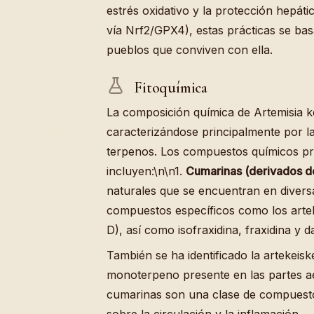
estrés oxidativo y la protección hepát
vía Nrf2/GPX4), estas prácticas se bas
pueblos que conviven con ella.
Fitoquímica
La composición química de Artemisia 
caracterizándose principalmente por l
terpenos. Los compuestos químicos prin
incluyen:\n\n1.
Cumarinas (derivados de
naturales que se encuentran en diversa
compuestos específicos como los artek
D), así como isofraxidina, fraxidina y d
También se ha identificado la artekeis
monoterpeno presente en las partes aé
cumarinas son una clase de compuesto
sobre la circulación y la inflamación.