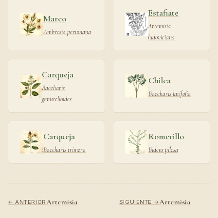
Estafiate
Marco
Artemisia
Ambrosia peruviana
ludoviciana
Carqueja
Chilca
Baccharis
Baccharis latifolia
genistelloides
Carqueja
Romerillo
Baccharis trimera
Bidens pilosa
Artemisia
Artemisia
← ANTERIOR
SIGUIENTE →