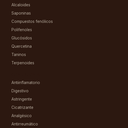
Alcaloides
Saponinas
Compuestos fenólicos
Polifenoles
Glucósidos
Quercetina
Taninos
Terpenoides
CONDICIONES
Antiinflamatorio
Digestivo
Astringente
Cicatrizante
Analgésico
Antirreumático