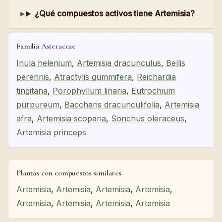
¿Qué compuestos activos tiene Artemisia?
Familia
Asteraceae
Inula helenium
,
Artemisia dracunculus
,
Bellis
perennis
,
Atractylis gummifera
,
Reichardia
tingitana
,
Porophyllum linaria
,
Eutrochium
purpureum
,
Baccharis dracunculifolia
,
Artemisia
afra
,
Artemisia scoparia
,
Sonchus oleraceus
,
Artemisia princeps
Plantas con compuestos similares
Artemisia
,
Artemisia
,
Artemisia
,
Artemisia
,
Artemisia
,
Artemisia
,
Artemisia
,
Artemisia