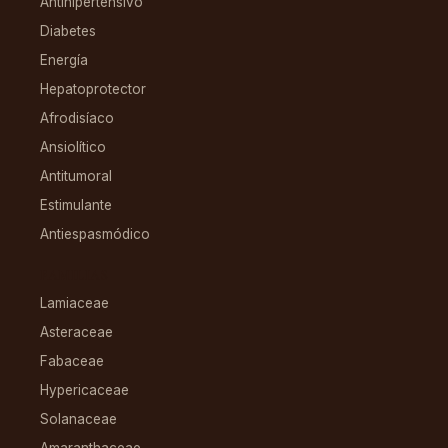
Antihipertensivo
Diabetes
Energía
Hepatoprotector
Afrodisíaco
Ansiolítico
Antitumoral
Estimulante
Antiespasmódico
FAMILIAS
Lamiaceae
Asteraceae
Fabaceae
Hypericaceae
Solanaceae