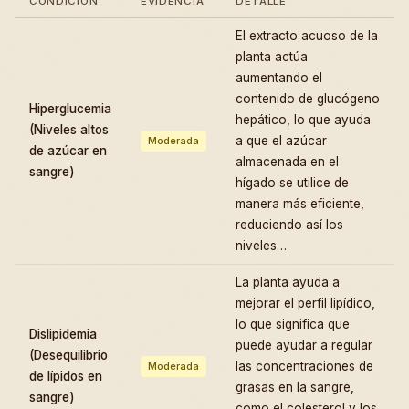
CONDICIÓN
EVIDENCIA
DETALLE
El extracto acuoso de la
planta actúa
aumentando el
contenido de glucógeno
Hiperglucemia
hepático, lo que ayuda
(Niveles altos
a que el azúcar
Moderada
de azúcar en
almacenada en el
sangre)
hígado se utilice de
manera más eficiente,
reduciendo así los
niveles…
La planta ayuda a
mejorar el perfil lipídico,
lo que significa que
Dislipidemia
puede ayudar a regular
(Desequilibrio
las concentraciones de
Moderada
de lípidos en
grasas en la sangre,
sangre)
como el colesterol y los