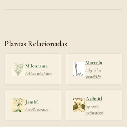
Plantas Relacionadas
Marcela
Milenrama
Achyrocline
Achillea millefolium
satureioides
Axihuitl
Jambú
Ageratina
Acmella oleracea
pichinchensis