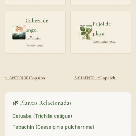
Cabeza de
Frijol de
ángel
playa
Calliandra
Canavalia rosea
houstoniana
Copaiba
Copalchi
← ANTERIOR
SIGUIENTE →
🌿 Plantas Relacionadas
Catuaba (Trichilia catigua)
Tabachín (Caesalpinia pulcherrima)