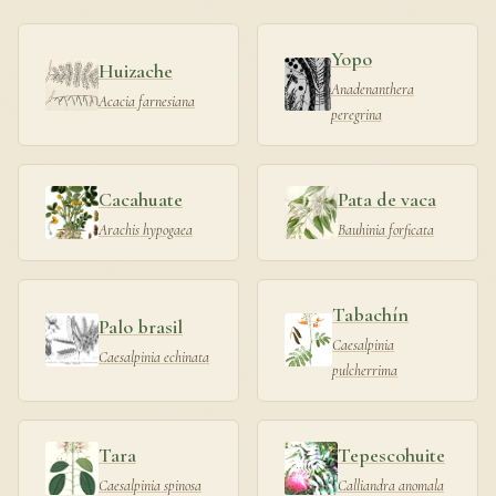
Yopo
Huizache
Anadenanthera
Acacia farnesiana
peregrina
Cacahuate
Pata de vaca
Arachis hypogaea
Bauhinia forficata
Tabachín
Palo brasil
Caesalpinia
Caesalpinia echinata
pulcherrima
Tara
Tepescohuite
Caesalpinia spinosa
Calliandra anomala