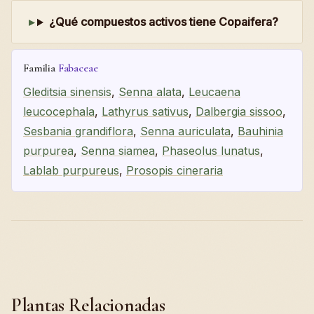
¿Qué compuestos activos tiene Copaifera?
Familia
Fabaceae
Gleditsia sinensis
,
Senna alata
,
Leucaena
leucocephala
,
Lathyrus sativus
,
Dalbergia sissoo
,
Sesbania grandiflora
,
Senna auriculata
,
Bauhinia
purpurea
,
Senna siamea
,
Phaseolus lunatus
,
Lablab purpureus
,
Prosopis cineraria
Plantas Relacionadas