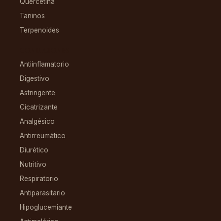
Quercetina
Taninos
Terpenoides
CONDICIONES
Antiinflamatorio
Digestivo
Astringente
Cicatrizante
Analgésico
Antirreumático
Diurético
Nutritivo
Respiratorio
Antiparasitario
Hipoglucemiante