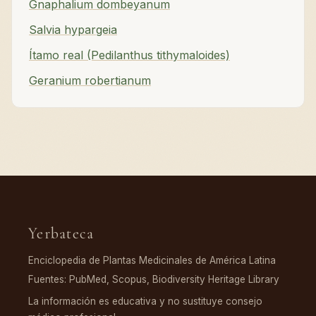
Gnaphalium dombeyanum
Salvia hypargeia
Ítamo real (Pedilanthus tithymaloides)
Geranium robertianum
Yerbateca
Enciclopedia de Plantas Medicinales de América Latina
Fuentes: PubMed, Scopus, Biodiversity Heritage Library
La información es educativa y no sustituye consejo