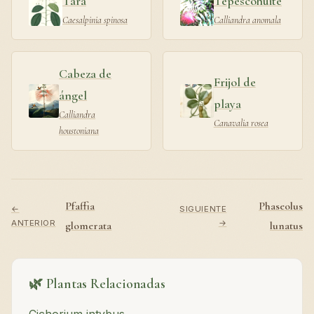
Tara
Tepescohuite
Caesalpinia spinosa
Calliandra anomala
Cabeza de
Frijol de
ángel
playa
Calliandra
Canavalia rosea
houstoniana
Pfaffia
Phaseolus
←
SIGUIENTE
ANTERIOR
→
glomerata
lunatus
🌿 Plantas Relacionadas