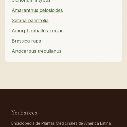
Cichorium intybus
Amaranthus celosioides
Setaria palmifolia
Amorphophallus konjac
Brassica rapa
Artocarpus treculianus
Yerbateca
Enciclopedia de Plantas Medicinales de América Latina