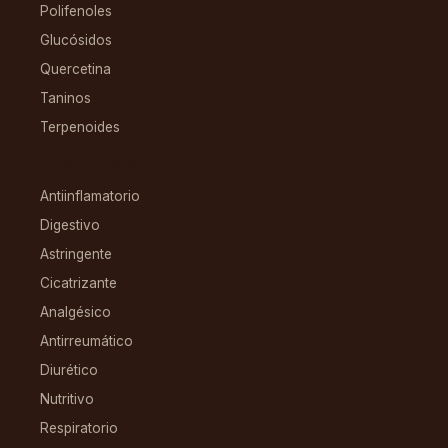
Polifenoles
Glucósidos
Quercetina
Taninos
Terpenoides
CONDICIONES
Antiinflamatorio
Digestivo
Astringente
Cicatrizante
Analgésico
Antirreumático
Diurético
Nutritivo
Respiratorio