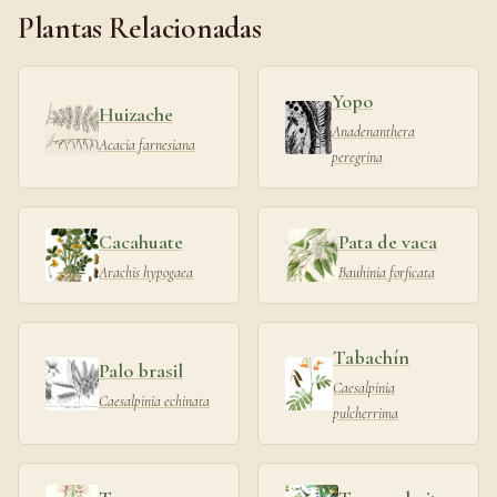
Plantas Relacionadas
Yopo
Huizache
Anadenanthera
Acacia farnesiana
peregrina
Cacahuate
Pata de vaca
Arachis hypogaea
Bauhinia forficata
Tabachín
Palo brasil
Caesalpinia
Caesalpinia echinata
pulcherrima