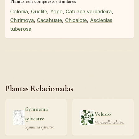
Plantas con compuestos similares
Colonia
,
Quelite
,
Yopo
,
Catuaba verdadeira
,
Chirimoya
,
Cacahuate
,
Chicalote
,
Asclepias
tuberosa
Plantas Relacionadas
Gymnema
Veludo
sylvestre
Mandevilla velutina
Gymnema sylvestre