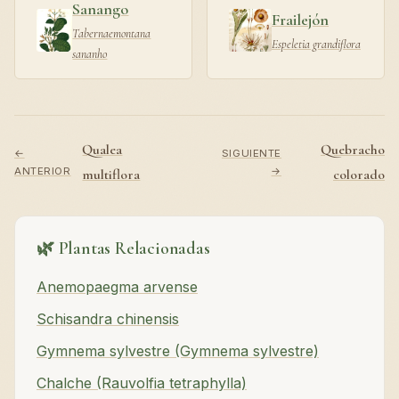
Sanango
Frailejón
Tabernaemontana
Espeletia grandiflora
sananho
Qualea
Quebracho
←
SIGUIENTE
ANTERIOR
→
multiflora
colorado
🌿 Plantas Relacionadas
Anemopaegma arvense
Schisandra chinensis
Gymnema sylvestre (Gymnema sylvestre)
Chalche (Rauvolfia tetraphylla)