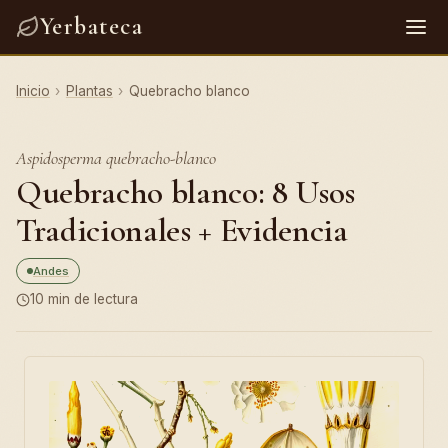
Yerbateca
Inicio
›
Plantas
›
Quebracho blanco
Aspidosperma quebracho-blanco
Quebracho blanco: 8 Usos
Tradicionales + Evidencia
Andes
10 min de lectura