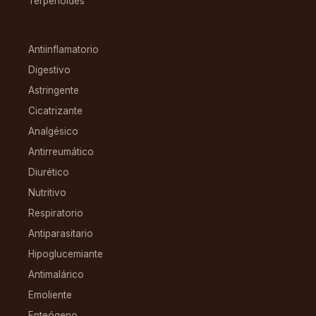
Terpenoides
CONDICIONES
Antiinflamatorio
Digestivo
Astringente
Cicatrizante
Analgésico
Antirreumático
Diurético
Nutritivo
Respiratorio
Antiparasitario
Hipoglucemiante
Antimalárico
Emoliente
Enteógeno