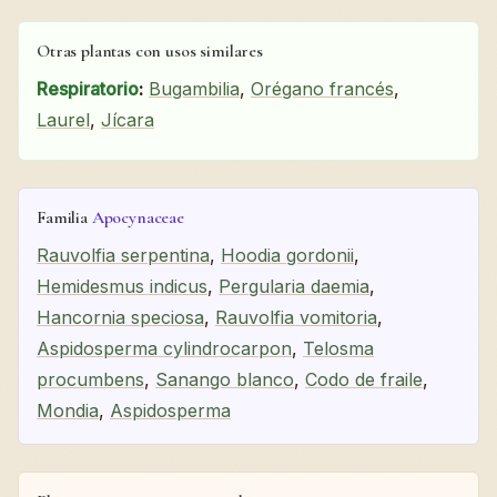
Otras plantas con usos similares
Respiratorio
:
Bugambilia
,
Orégano francés
,
Laurel
,
Jícara
Familia
Apocynaceae
Rauvolfia serpentina
,
Hoodia gordonii
,
Hemidesmus indicus
,
Pergularia daemia
,
Hancornia speciosa
,
Rauvolfia vomitoria
,
Aspidosperma cylindrocarpon
,
Telosma
procumbens
,
Sanango blanco
,
Codo de fraile
,
Mondia
,
Aspidosperma