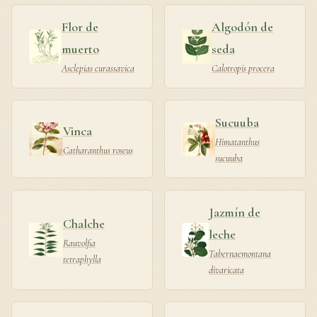
Flor de
Algodón de
muerto
seda
Asclepias curassavica
Calotropis procera
Sucuuba
Vinca
Himatanthus
Catharanthus roseus
sucuuba
Jazmín de
Chalche
leche
Rauvolfia
Tabernaemontana
tetraphylla
divaricata