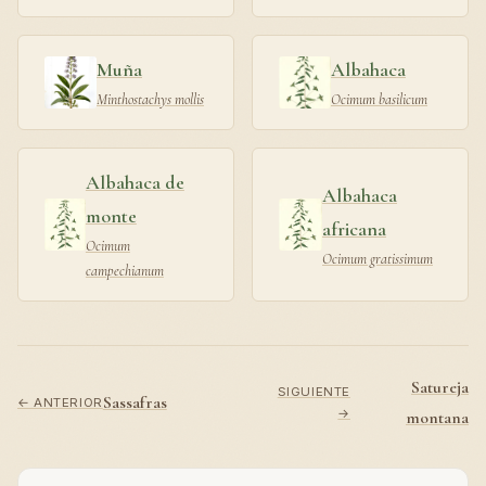
Muña
Albahaca
Minthostachys mollis
Ocimum basilicum
Albahaca de
Albahaca
monte
africana
Ocimum
Ocimum gratissimum
campechianum
Satureja
SIGUIENTE
Sassafras
← ANTERIOR
→
montana