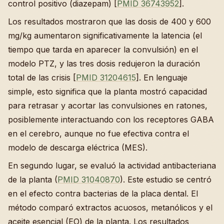
control positivo (diazepam) [
PMID 36743952
].
Los resultados mostraron que las dosis de 400 y 600
mg/kg aumentaron significativamente la latencia (el
tiempo que tarda en aparecer la convulsión) en el
modelo PTZ, y las tres dosis redujeron la duración
total de las crisis [
PMID 31204615
]. En lenguaje
simple, esto significa que la planta mostró capacidad
para retrasar y acortar las convulsiones en ratones,
posiblemente interactuando con los receptores GABA
en el cerebro, aunque no fue efectiva contra el
modelo de descarga eléctrica (MES).
En segundo lugar, se evaluó la actividad antibacteriana
de la planta (
PMID 31040870
). Este estudio se centró
en el efecto contra bacterias de la placa dental. El
método comparó extractos acuosos, metanólicos y el
aceite esencial (EO) de la planta. Los resultados