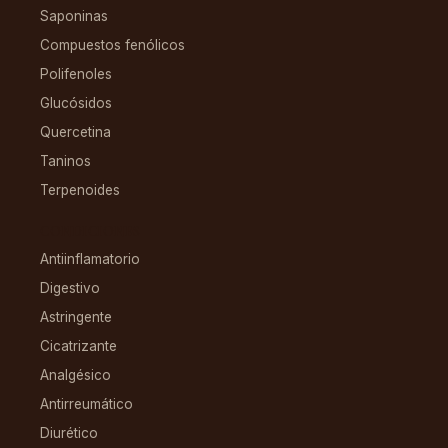
Saponinas
Compuestos fenólicos
Polifenoles
Glucósidos
Quercetina
Taninos
Terpenoides
CONDICIONES
Antiinflamatorio
Digestivo
Astringente
Cicatrizante
Analgésico
Antirreumático
Diurético