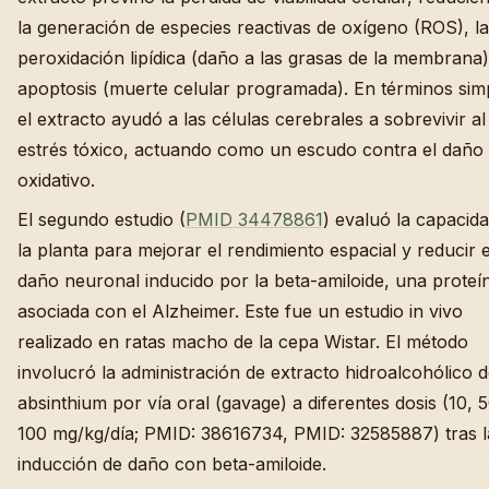
la generación de especies reactivas de oxígeno (ROS), la
peroxidación lipídica (daño a las grasas de la membrana)
apoptosis (muerte celular programada). En términos sim
el extracto ayudó a las células cerebrales a sobrevivir al
estrés tóxico, actuando como un escudo contra el daño
oxidativo.
El segundo estudio (
PMID 34478861
) evaluó la capacid
la planta para mejorar el rendimiento espacial y reducir e
daño neuronal inducido por la beta-amiloide, una proteí
asociada con el Alzheimer. Este fue un estudio in vivo
realizado en ratas macho de la cepa Wistar. El método
involucró la administración de extracto hidroalcohólico d
absinthium por vía oral (gavage) a diferentes dosis (10, 
100 mg/kg/día; PMID: 38616734, PMID: 32585887) tras l
inducción de daño con beta-amiloide.