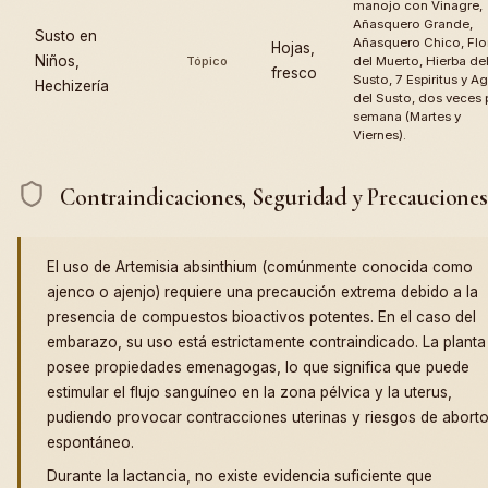
manojo con Vinagre,
Añasquero Grande,
Susto en
Añasquero Chico, Flo
Hojas,
Niños,
Tópico
del Muerto, Hierba de
fresco
Susto, 7 Espiritus y A
Hechizería
del Susto, dos veces 
semana (Martes y
Viernes).
Contraindicaciones, Seguridad y Precauciones
El uso de Artemisia absinthium (comúnmente conocida como
ajenco o ajenjo) requiere una precaución extrema debido a la
presencia de compuestos bioactivos potentes. En el caso del
embarazo, su uso está estrictamente contraindicado. La planta
posee propiedades emenagogas, lo que significa que puede
estimular el flujo sanguíneo en la zona pélvica y la uterus,
pudiendo provocar contracciones uterinas y riesgos de abort
espontáneo.
Durante la lactancia, no existe evidencia suficiente que