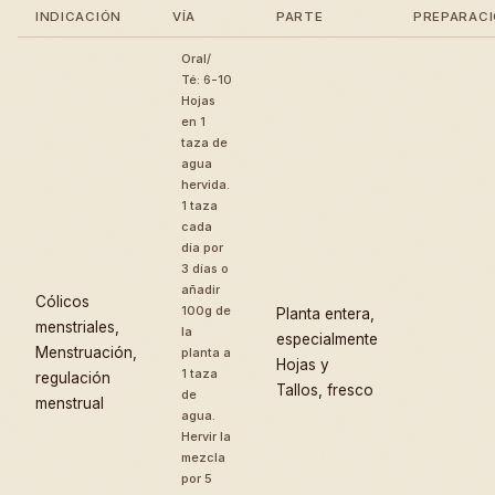
INDICACIÓN
VÍA
PARTE
PREPARAC
Oral/
Té: 6-10
Hojas
en 1
taza de
agua
hervida.
1 taza
cada
día por
3 días o
añadir
Cólicos
100g de
Planta entera,
menstriales,
la
especialmente
Menstruación,
planta a
Hojas y
1 taza
regulación
Tallos, fresco
de
menstrual
agua.
Hervir la
mezcla
por 5