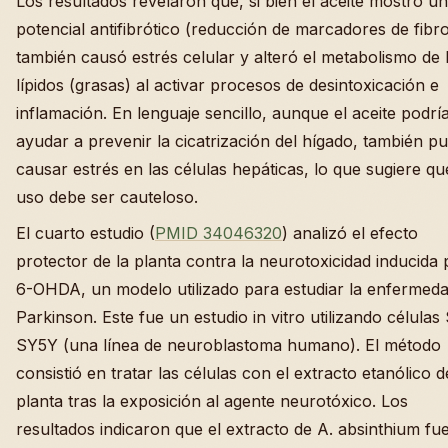
Los resultados revelaron que, si bien el aceite mostró un
potencial antifibrótico (reducción de marcadores de fibro
también causó estrés celular y alteró el metabolismo de 
lípidos (grasas) al activar procesos de desintoxicación e
inflamación. En lenguaje sencillo, aunque el aceite podrí
ayudar a prevenir la cicatrización del hígado, también p
causar estrés en las células hepáticas, lo que sugiere qu
uso debe ser cauteloso.
El cuarto estudio (
PMID 34046320
) analizó el efecto
protector de la planta contra la neurotoxicidad inducida 
6-OHDA, un modelo utilizado para estudiar la enfermed
Parkinson. Este fue un estudio in vitro utilizando células
SY5Y (una línea de neuroblastoma humano). El método
consistió en tratar las células con el extracto etanólico d
planta tras la exposición al agente neurotóxico. Los
resultados indicaron que el extracto de A. absinthium fu