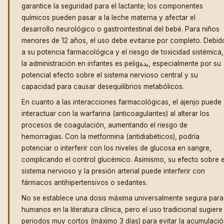
garantice la seguridad para el lactante; los componentes
químicos pueden pasar a la leche materna y afectar el
desarrollo neurológico o gastrointestinal del bebé. Para niños
menores de 12 años, el uso debe evitarse por completo. Debid
a su potencia farmacológica y el riesgo de toxicidad sistémica,
la administración en infantes es peligيدة, especialmente por su
potencial efecto sobre el sistema nervioso central y su
capacidad para causar desequilibrios metabólicos.
En cuanto a las interacciones farmacológicas, el ajenjo puede
interactuar con la warfarina (anticoagulantes) al alterar los
procesos de coagulación, aumentando el riesgo de
hemorragias. Con la metformina (antidiabéticos), podría
potenciar o interferir con los niveles de glucosa en sangre,
complicando el control glucémico. Asimismo, su efecto sobre e
sistema nervioso y la presión arterial puede interferir con
fármacos antihipertensivos o sedantes.
No se establece una dosis máxima universalmente segura para
humanos en la literatura clínica, pero el uso tradicional sugiere
periodos muy cortos (máximo 3 días) para evitar la acumulaci