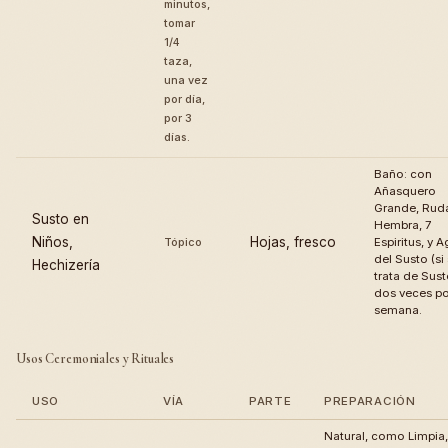
minutos,
tomar
1/4
taza,
una vez
por día,
por 3
días.
Baño: con
Añasquero
Grande, Rud
Susto en
Hembra, 7
Niños,
Hojas, fresco
Tópico
Espiritus, y 
del Susto (si
Hechizería
trata de Sust
dos veces po
semana.
Usos Ceremoniales y Rituales
USO
VÍA
PARTE
PREPARACIÓN
Natural, como Limpia,