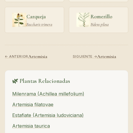
Carqueja
Romerillo
Baccharis trimera
Bidens pilosa
Artemisia
Artemisia
← ANTERIOR
SIGUIENTE →
🌿 Plantas Relacionadas
Milenrama (Achillea millefolium)
Artemisia filatovae
Estafiate (Artemisia ludoviciana)
Artemisia taurica