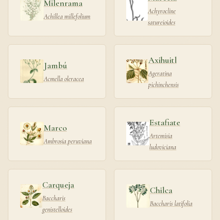
Milenrama
Achyrocline
Achillea millefolium
satureioides
Axihuitl
Jambú
Ageratina
Acmella oleracea
pichinchensis
Estafiate
Marco
Artemisia
Ambrosia peruviana
ludoviciana
Carqueja
Chilca
Baccharis
Baccharis latifolia
genistelloides