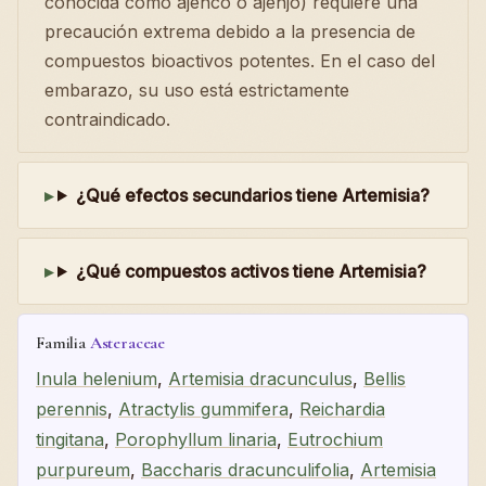
conocida como ajenco o ajenjo) requiere una
precaución extrema debido a la presencia de
compuestos bioactivos potentes. En el caso del
embarazo, su uso está estrictamente
contraindicado.
¿Qué efectos secundarios tiene Artemisia?
¿Qué compuestos activos tiene Artemisia?
Familia
Asteraceae
Inula helenium
,
Artemisia dracunculus
,
Bellis
perennis
,
Atractylis gummifera
,
Reichardia
tingitana
,
Porophyllum linaria
,
Eutrochium
purpureum
,
Baccharis dracunculifolia
,
Artemisia