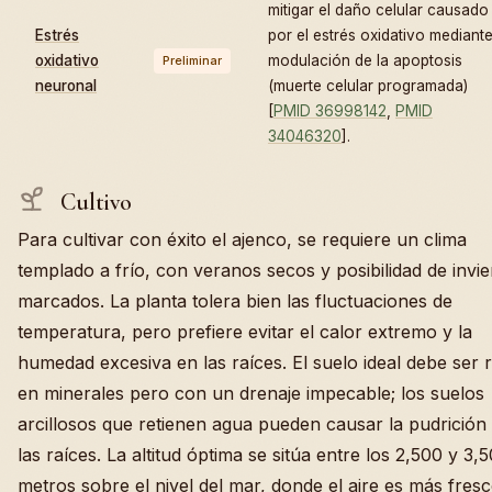
mitigar el daño celular causado
Estrés
por el estrés oxidativo mediante
oxidativo
modulación de la apoptosis
Preliminar
neuronal
(muerte celular programada)
[
PMID 36998142
,
PMID
34046320
].
Cultivo
Para cultivar con éxito el ajenco, se requiere un clima
templado a frío, con veranos secos y posibilidad de invi
marcados. La planta tolera bien las fluctuaciones de
temperatura, pero prefiere evitar el calor extremo y la
humedad excesiva en las raíces. El suelo ideal debe ser r
en minerales pero con un drenaje impecable; los suelos
arcillosos que retienen agua pueden causar la pudrición
las raíces. La altitud óptima se sitúa entre los 2,500 y 3,
metros sobre el nivel del mar, donde el aire es más fresc