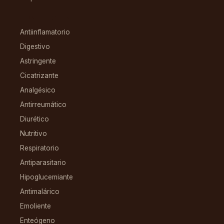
CONDICIONES
Antiinflamatorio
Digestivo
Astringente
Cicatrizante
Analgésico
Antirreumático
Diurético
Nutritivo
Respiratorio
Antiparasitario
Hipoglucemiante
Antimalárico
Emoliente
Enteógeno