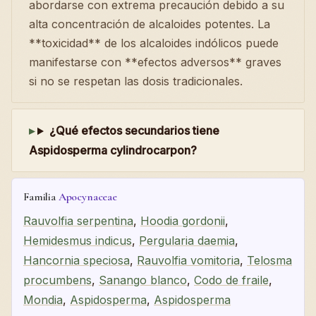
abordarse con extrema precaución debido a su
alta concentración de alcaloides potentes. La
**toxicidad** de los alcaloides indólicos puede
manifestarse con **efectos adversos** graves
si no se respetan las dosis tradicionales.
¿Qué efectos secundarios tiene
Aspidosperma cylindrocarpon?
Familia
Apocynaceae
Rauvolfia serpentina
,
Hoodia gordonii
,
Hemidesmus indicus
,
Pergularia daemia
,
Hancornia speciosa
,
Rauvolfia vomitoria
,
Telosma
procumbens
,
Sanango blanco
,
Codo de fraile
,
Mondia
,
Aspidosperma
,
Aspidosperma