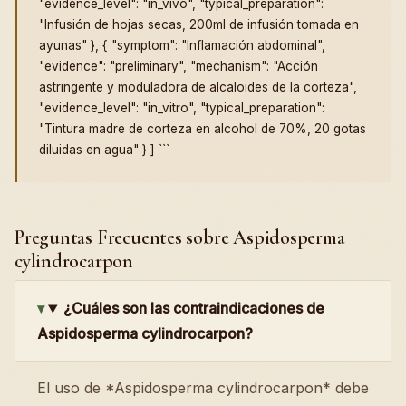
"evidence_level": "in_vivo", "typical_preparation":
"Infusión de hojas secas, 200ml de infusión tomada en
ayunas" }, { "symptom": "Inflamación abdominal",
"evidence": "preliminary", "mechanism": "Acción
astringente y moduladora de alcaloides de la corteza",
"evidence_level": "in_vitro", "typical_preparation":
"Tintura madre de corteza en alcohol de 70%, 20 gotas
diluidas en agua" } ] ```
Preguntas Frecuentes sobre Aspidosperma
cylindrocarpon
¿Cuáles son las contraindicaciones de
Aspidosperma cylindrocarpon?
El uso de *Aspidosperma cylindrocarpon* debe