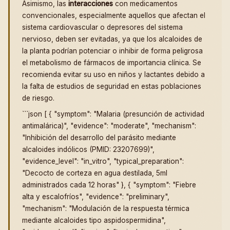
Asimismo, las
interacciones
con medicamentos
convencionales, especialmente aquellos que afectan el
sistema cardiovascular o depresores del sistema
nervioso, deben ser evitadas, ya que los alcaloides de
la planta podrían potenciar o inhibir de forma peligrosa
el metabolismo de fármacos de importancia clínica. Se
recomienda evitar su uso en niños y lactantes debido a
la falta de estudios de seguridad en estas poblaciones
de riesgo.
```json [ { "symptom": "Malaria (presunción de actividad
antimalárica)", "evidence": "moderate", "mechanism":
"Inhibición del desarrollo del parásito mediante
alcaloides indólicos (PMID: 23207699)",
"evidence_level": "in_vitro", "typical_preparation":
"Decocto de corteza en agua destilada, 5ml
administrados cada 12 horas" }, { "symptom": "Fiebre
alta y escalofríos", "evidence": "preliminary",
"mechanism": "Modulación de la respuesta térmica
mediante alcaloides tipo aspidospermidina",