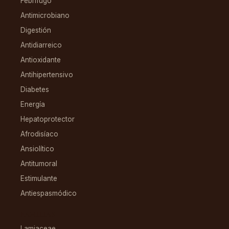
Febrífugo
Antimicrobiano
Digestión
Antidiarreico
Antioxidante
Antihipertensivo
Diabetes
Energía
Hepatoprotector
Afrodisíaco
Ansiolítico
Antitumoral
Estimulante
Antiespasmódico
FAMILIAS
Lamiaceae