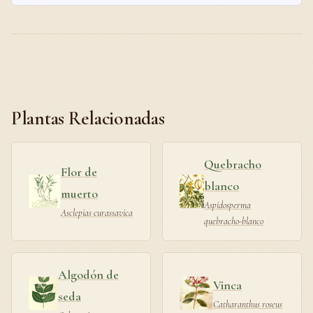
Plantas Relacionadas
Quebracho
Flor de
blanco
muerto
Aspidosperma
Asclepias curassavica
quebracho-blanco
Algodón de
Vinca
seda
Catharanthus roseus