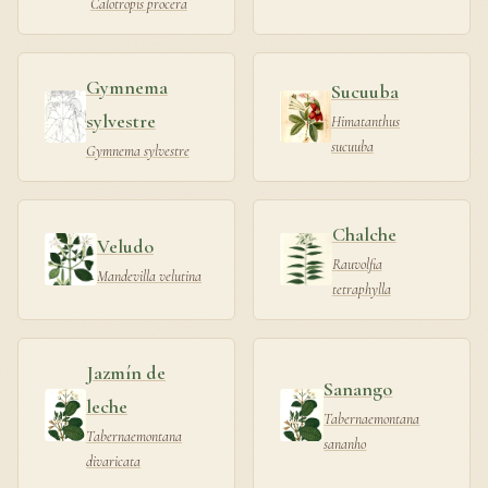
Calotropis procera
Gymnema
Sucuuba
sylvestre
Himatanthus
sucuuba
Gymnema sylvestre
Chalche
Veludo
Rauvolfia
Mandevilla velutina
tetraphylla
Jazmín de
Sanango
leche
Tabernaemontana
Tabernaemontana
sananho
divaricata