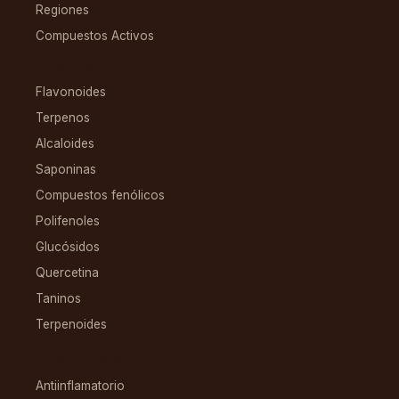
Regiones
Compuestos Activos
COMPUESTOS
Flavonoides
Terpenos
Alcaloides
Saponinas
Compuestos fenólicos
Polifenoles
Glucósidos
Quercetina
Taninos
Terpenoides
CONDICIONES
Antiinflamatorio