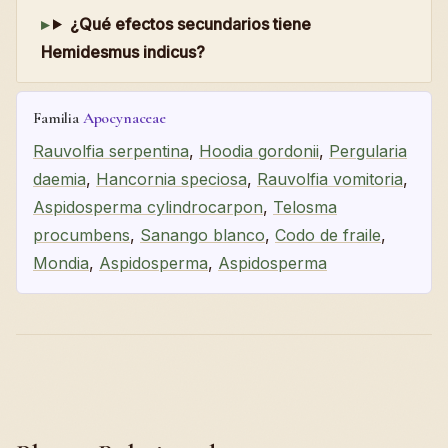
¿Qué efectos secundarios tiene
Hemidesmus indicus?
Familia
Apocynaceae
Rauvolfia serpentina
,
Hoodia gordonii
,
Pergularia
daemia
,
Hancornia speciosa
,
Rauvolfia vomitoria
,
Aspidosperma cylindrocarpon
,
Telosma
procumbens
,
Sanango blanco
,
Codo de fraile
,
Mondia
,
Aspidosperma
,
Aspidosperma