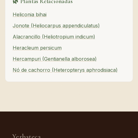
🌿 Plantas Relacionadas
Heliconia bihai
Jonote (Heliocarpus appendiculatus)
Alacrancillo (Heliotropium indicum)
Heracleum persicum
Hercampuri (Gentianella alborosea)
Nó de cachorro (Heteropterys aphrodisiaca)
Yerbateca