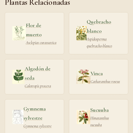
Plantas Relacionadas
Quebracho
Flor de
blanco
muerto
Aspidosperma
Asclepias curassavica
quebracho-blanco
Algodón de
Vinca
seda
Catharanthus roseus
Calotropis procera
Gymnema
Sucuuba
sylvestre
Himatanthus
sucuuba
Gymnema sylvestre