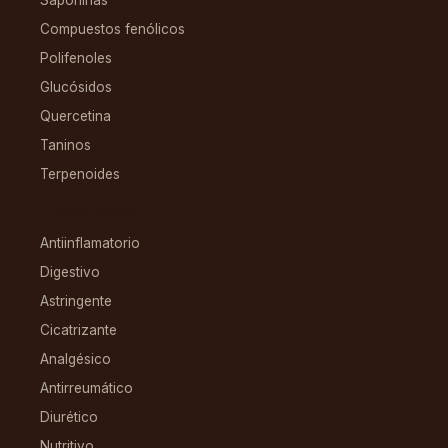
Saponinas
Compuestos fenólicos
Polifenoles
Glucósidos
Quercetina
Taninos
Terpenoides
CONDICIONES
Antiinflamatorio
Digestivo
Astringente
Cicatrizante
Analgésico
Antirreumático
Diurético
Nutritivo