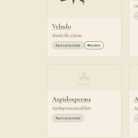
Ca
Veludo
Mandevilla velutina
Apocynaceae
Andes
☘
Aspidosperma
A
Aspidosperma parvifolium
As
Apocynaceae