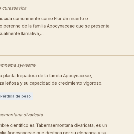
s curassavica
onocida comúnmente como Flor de muerto o
to perenne de la familia Apocynaceae que se presenta
sualmente llamativa,…
mnema sylvestre
 planta trepadora de la familia Apocynaceae,
eza leñosa y su capacidad de crecimiento vigoroso.
Pérdida de peso
aemontana divaricata
bre científico es Tabernaemontana divaricata, es un
amilia Apocynaceae que destaca por su elegancia y su