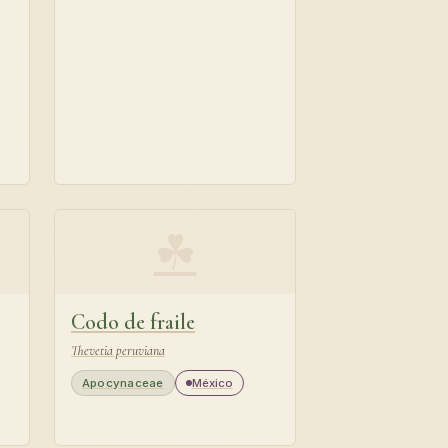
☘
Codo de fraile
Thevetia peruviana
Apocynaceae
México