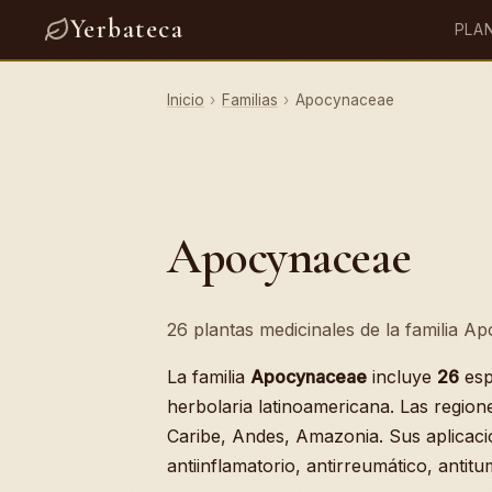
Yerbateca
PLA
Inicio
›
Familias
›
Apocynaceae
Apocynaceae
26 plantas medicinales de la familia A
La familia
Apocynaceae
incluye
26
esp
herbolaria latinoamericana. Las region
Caribe, Andes, Amazonia. Sus aplicaci
antiinflamatorio, antirreumático, antitu