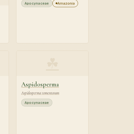
Apocynaceae
Amazonia
☘
Aspidosperma
Aspidosperma tomentosum
Apocynaceae