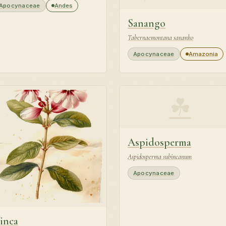
Apocynaceae
Andes
Sanango
Tabernaemontana sananho
Apocynaceae
Amazonia
☘
Aspidosperma
Aspidosperma subincanum
Apocynaceae
inca