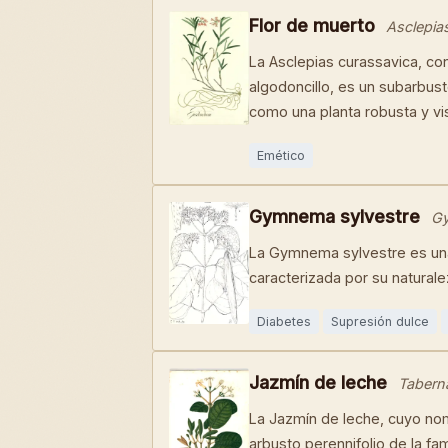
Flor de muerto
Asclepia
La Asclepias curassavica, c
algodoncillo, es un subarbus
como una planta robusta y vi
Emético
Gymnema sylvestre
Gy
La Gymnema sylvestre es una
caracterizada por su natural
Diabetes
Supresión dulce
Jazmín de leche
Tabern
La Jazmín de leche, cuyo nom
arbusto perennifolio de la f