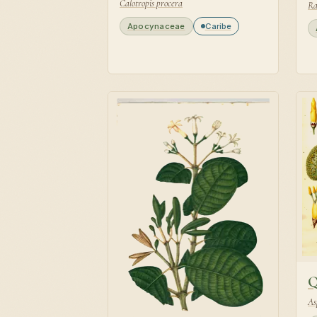
Calotropis procera
Ra
Apocynaceae
Caribe
Q
As