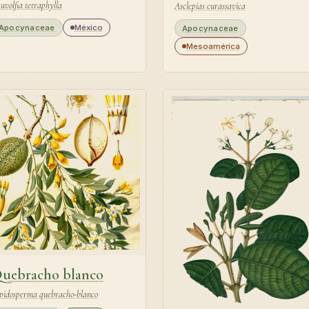
uvolfia tetraphylla
Asclepias curassavica
Apocynaceae
México
Apocynaceae
Mesoamérica
uebracho blanco
pidosperma quebracho-blanco