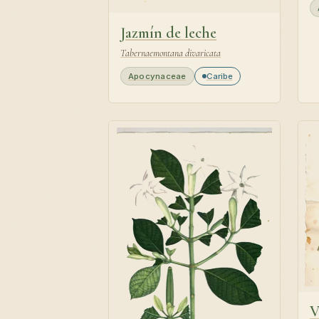
Jazmín de leche
Tabernaemontana divaricata
Apocynaceae
Caribe
V