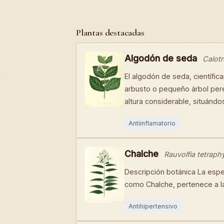
Plantas destacadas
Algodón de seda
Calotr
El algodón de seda, científi
arbusto o pequeño árbol pere
altura considerable, situánd
Antiinflamatorio
Chalche
Rauvolfia tetraphy
Descripción botánica La espe
como Chalche, pertenece a l
Antihipertensivo