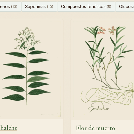
penos
Saponinas
Compuestos fenólicos
Glucós
(13)
(10)
(5)
halche
Flor de muerto