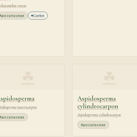
tharanthus roseus
Apocynaceae
Caribe
☘
☘
spidosperma
Aspidosperma
cylindrocarpon
pidosperma macrocarpon
Aspidosperma cylindrocarpon
Apocynaceae
Apocynaceae