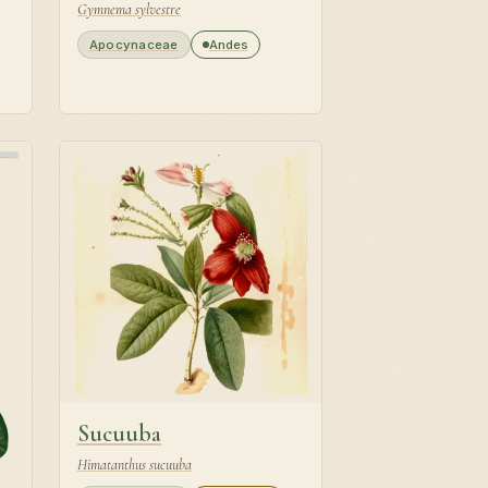
Gymnema sylvestre
Apocynaceae
Andes
Sucuuba
Himatanthus sucuuba