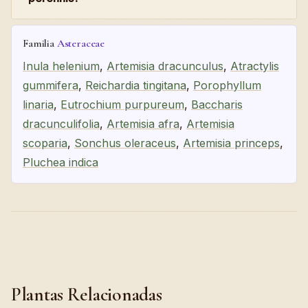
Familia
Asteraceae
Inula helenium
,
Artemisia dracunculus
,
Atractylis
gummifera
,
Reichardia tingitana
,
Porophyllum
linaria
,
Eutrochium purpureum
,
Baccharis
dracunculifolia
,
Artemisia afra
,
Artemisia
scoparia
,
Sonchus oleraceus
,
Artemisia princeps
,
Pluchea indica
Plantas Relacionadas