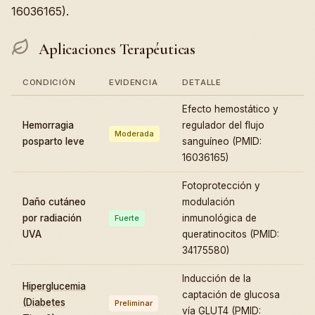
16036165).
Aplicaciones Terapéuticas
CONDICIÓN
EVIDENCIA
DETALLE
Efecto hemostático y
Hemorragia
regulador del flujo
Moderada
posparto leve
sanguíneo (PMID:
16036165)
Fotoprotección y
Daño cutáneo
modulación
por radiación
inmunológica de
Fuerte
UVA
queratinocitos (PMID:
34175580)
Inducción de la
Hiperglucemia
captación de glucosa
(Diabetes
Preliminar
vía GLUT4 (PMID: