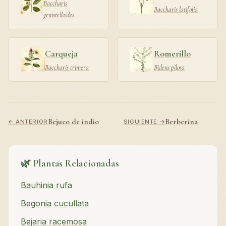
Baccharis
Baccharis latifolia
genistelloides
Carqueja
Romerillo
Baccharis trimera
Bidens pilosa
Bejuco de indio
Berberina
← ANTERIOR
SIGUIENTE →
🌿 Plantas Relacionadas
Bauhinia rufa
Begonia cucullata
Bejaria racemosa