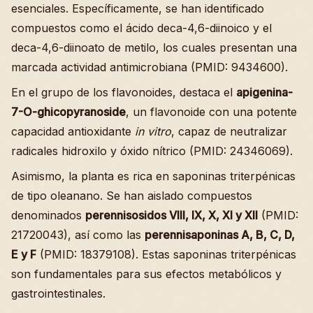
esenciales. Específicamente, se han identificado
compuestos como el ácido deca-4,6-diinoico y el
deca-4,6-diinoato de metilo, los cuales presentan una
marcada actividad antimicrobiana (PMID: 9434600).
En el grupo de los flavonoides, destaca el
apigenina-
7-O-ghicopyranoside
, un flavonoide con una potente
capacidad antioxidante
in vitro
, capaz de neutralizar
radicales hidroxilo y óxido nítrico (PMID: 24346069).
Asimismo, la planta es rica en saponinas triterpénicas
de tipo oleanano. Se han aislado compuestos
denominados
perennisosidos VIII, IX, X, XI y XII
(PMID:
21720043), así como las
perennisaponinas A, B, C, D,
E y F
(PMID: 18379108). Estas saponinas triterpénicas
son fundamentales para sus efectos metabólicos y
gastrointestinales.