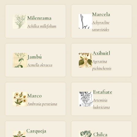
Marcela
Milenrama
Achyrocline
Achillea millefolium
satureioides
Axihuitl
Jambú
Ageratina
Acmella oleracea
pichinchensis
Estafiate
Marco
Artemisia
Ambrosia peruviana
ludoviciana
Carqueja
Chilca