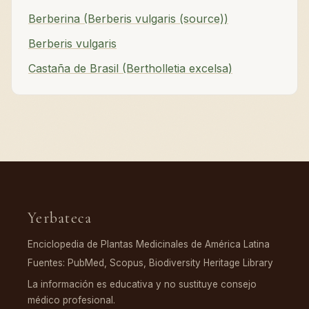
Berberina (Berberis vulgaris (source))
Berberis vulgaris
Castaña de Brasil (Bertholletia excelsa)
Yerbateca
Enciclopedia de Plantas Medicinales de América Latina
Fuentes: PubMed, Scopus, Biodiversity Heritage Library
La información es educativa y no sustituye consejo
médico profesional.