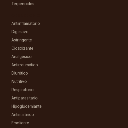
Terpenoides
CONDICIONES
Antiinflamatorio
Digestivo
Astringente
Cicatrizante
Analgésico
Antirreumático
Diurético
Nutritivo
Respiratorio
Antiparasitario
Hipoglucemiante
Antimalárico
Emoliente