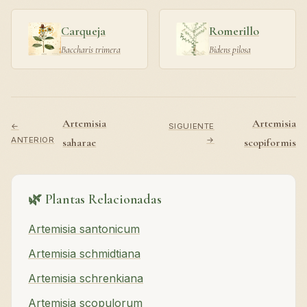
Carqueja
Romerillo
Baccharis trimera
Bidens pilosa
Artemisia
Artemisia
←
SIGUIENTE
ANTERIOR
→
saharae
scopiformis
🌿 Plantas Relacionadas
Artemisia santonicum
Artemisia schmidtiana
Artemisia schrenkiana
Artemisia scopulorum