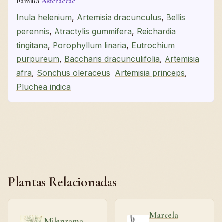
Familia
Asteraceae
Inula helenium
,
Artemisia dracunculus
,
Bellis
perennis
,
Atractylis gummifera
,
Reichardia
tingitana
,
Porophyllum linaria
,
Eutrochium
purpureum
,
Baccharis dracunculifolia
,
Artemisia
afra
,
Sonchus oleraceus
,
Artemisia princeps
,
Pluchea indica
Plantas Relacionadas
Marcela
Milenrama