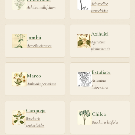
Achyrocline
Achillea millefolium
satureioides
Axihuitl
Jambú
Ageratina
Acmella oleracea
pichinchensis
Estafiate
Marco
Artemisia
Ambrosia peruviana
ludoviciana
Carqueja
Chilca
Baccharis
Baccharis latifolia
genistelloides