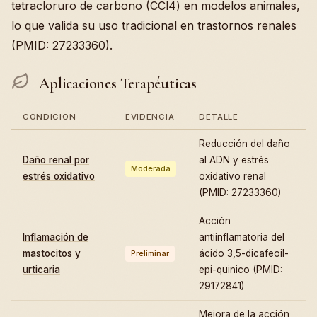
tetracloruro de carbono (CCl4) en modelos animales,
lo que valida su uso tradicional en trastornos renales
(PMID: 27233360).
Aplicaciones Terapéuticas
CONDICIÓN
EVIDENCIA
DETALLE
Reducción del daño
Daño renal por
al ADN y estrés
Moderada
estrés oxidativo
oxidativo renal
(PMID: 27233360)
Acción
Inflamación de
antiinflamatoria del
mastocitos y
ácido 3,5-dicafeoil-
Preliminar
urticaria
epi-quinico (PMID:
29172841)
Mejora de la acción