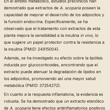
En el ámbito metabólico, estudios preclínicos han
demostrado que extractos de
A. scoparia
poseen la
capacidad de mejorar el desarrollo de los adipocitos y
la función endocrina. Específicamente, se ha
observado que el tratamiento con extractos de esta
planta mejora la sensibilidad a la insulina
in vivo
, lo
que sugiere un papel protector contra la resistencia a
la insulina (PMID: 24915004).
Además, se ha investigado su efecto sobre la lipólisis
inducida por glucocorticoides, encontrando que el
extracto puede atenuar la degradación de lípidos en
los adipocitos, promoviendo así una mayor salud
metabólica (PMID: 37254272).
En cuanto a la respuesta inflamatoria, la evidencia es
robusta. Se ha demostrado que un extracto etanólico
de
A. scoparia
tiene efectos antiinflamatorios positivos