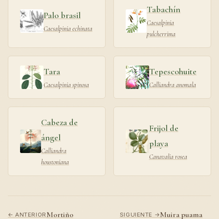
Tabachín
Palo brasil
Caesalpinia
Caesalpinia echinata
pulcherrima
Tara
Tepescohuite
Caesalpinia spinosa
Calliandra anomala
Cabeza de
Frijol de
ángel
playa
Calliandra
Canavalia rosea
houstoniana
Mortiño
Muira puama
← ANTERIOR
SIGUIENTE →