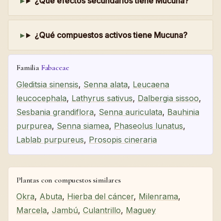
¿Qué efectos secundarios tiene Mucuna?
¿Qué compuestos activos tiene Mucuna?
Familia
Fabaceae
Gleditsia sinensis
,
Senna alata
,
Leucaena
leucocephala
,
Lathyrus sativus
,
Dalbergia sissoo
,
Sesbania grandiflora
,
Senna auriculata
,
Bauhinia
purpurea
,
Senna siamea
,
Phaseolus lunatus
,
Lablab purpureus
,
Prosopis cineraria
Plantas con compuestos similares
Okra
,
Abuta
,
Hierba del cáncer
,
Milenrama
,
Marcela
,
Jambú
,
Culantrillo
,
Maguey