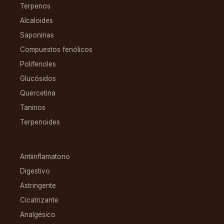
Terpenos
Alcaloides
Saponinas
Compuestos fenólicos
Polifenoles
Glucósidos
Quercetina
Taninos
Terpenoides
CONDICIONES
Antiinflamatorio
Digestivo
Astringente
Cicatrizante
Analgésico