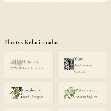
Plantas Relacionadas
Yopo
Huizache
Anadenanthera
Acacia farnesiana
peregrina
Cacahuate
Pata de vaca
Arachis hypogaea
Bauhinia forficata