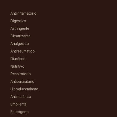
CONDICIONES
Antiinflamatorio
Digestivo
Astringente
Cicatrizante
Analgésico
Antirreumático
Diurético
Nutritivo
Respiratorio
Antiparasitario
Hipoglucemiante
Antimalárico
Emoliente
Enteógeno