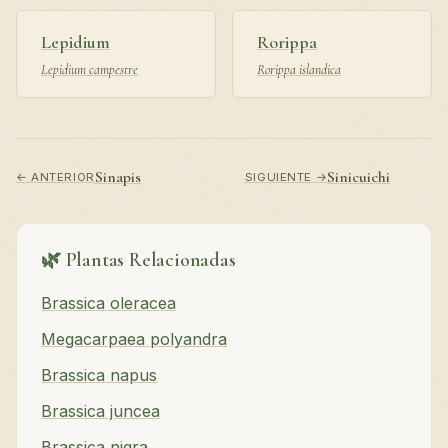
Lepidium
Rorippa
Lepidium campestre
Rorippa islandica
Sinapis
Sinicuichi
← ANTERIOR
SIGUIENTE →
🌿 Plantas Relacionadas
Brassica oleracea
Megacarpaea polyandra
Brassica napus
Brassica juncea
Brassica nigra