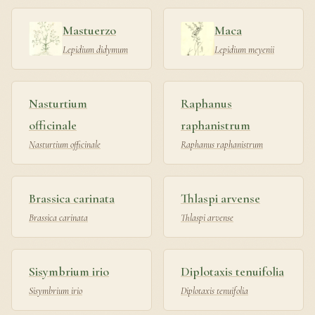
Mastuerzo
Maca
Lepidium didymum
Lepidium meyenii
Nasturtium
Raphanus
officinale
raphanistrum
Nasturtium officinale
Raphanus raphanistrum
Brassica carinata
Thlaspi arvense
Brassica carinata
Thlaspi arvense
Sisymbrium irio
Diplotaxis tenuifolia
Sisymbrium irio
Diplotaxis tenuifolia