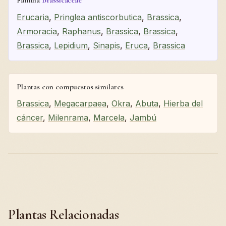
Familia
Brassicaceae
Erucaria
,
Pringlea antiscorbutica
,
Brassica
,
Armoracia
,
Raphanus
,
Brassica
,
Brassica
,
Brassica
,
Lepidium
,
Sinapis
,
Eruca
,
Brassica
Plantas con compuestos similares
Brassica
,
Megacarpaea
,
Okra
,
Abuta
,
Hierba del
cáncer
,
Milenrama
,
Marcela
,
Jambú
Plantas Relacionadas