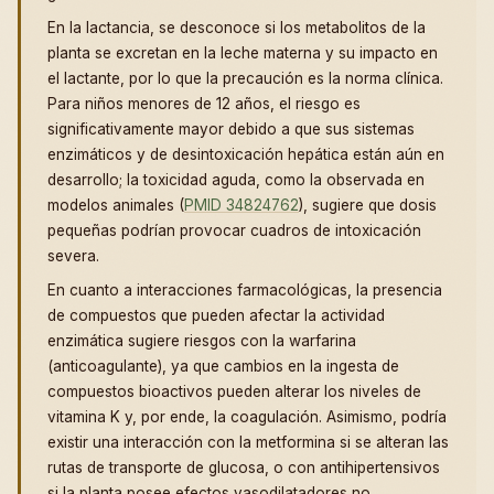
En la lactancia, se desconoce si los metabolitos de la
planta se excretan en la leche materna y su impacto en
el lactante, por lo que la precaución es la norma clínica.
Para niños menores de 12 años, el riesgo es
significativamente mayor debido a que sus sistemas
enzimáticos y de desintoxicación hepática están aún en
desarrollo; la toxicidad aguda, como la observada en
modelos animales (
PMID 34824762
), sugiere que dosis
pequeñas podrían provocar cuadros de intoxicación
severa.
En cuanto a interacciones farmacológicas, la presencia
de compuestos que pueden afectar la actividad
enzimática sugiere riesgos con la warfarina
(anticoagulante), ya que cambios en la ingesta de
compuestos bioactivos pueden alterar los niveles de
vitamina K y, por ende, la coagulación. Asimismo, podría
existir una interacción con la metformina si se alteran las
rutas de transporte de glucosa, o con antihipertensivos
si la planta posee efectos vasodilatadores no