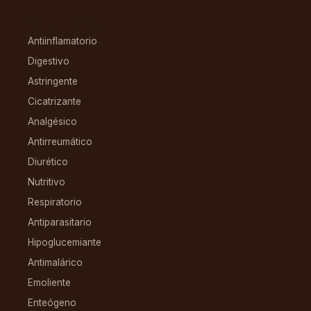
CONDICIONES
Antiinflamatorio
Digestivo
Astringente
Cicatrizante
Analgésico
Antirreumático
Diurético
Nutritivo
Respiratorio
Antiparasitario
Hipoglucemiante
Antimalárico
Emoliente
Enteógeno