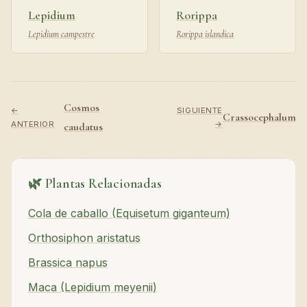
Lepidium
Rorippa
Lepidium campestre
Rorippa islandica
Cosmos
←
SIGUIENTE
Crassocephalum
ANTERIOR
→
caudatus
🌿 Plantas Relacionadas
Cola de caballo (Equisetum giganteum)
Orthosiphon aristatus
Brassica napus
Maca (Lepidium meyenii)