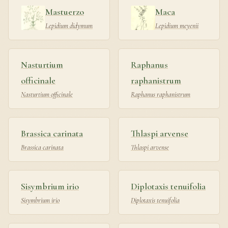
Mastuerzo
Maca
Lepidium didymum
Lepidium meyenii
Nasturtium
Raphanus
officinale
raphanistrum
Nasturtium officinale
Raphanus raphanistrum
Brassica carinata
Thlaspi arvense
Brassica carinata
Thlaspi arvense
Sisymbrium irio
Diplotaxis tenuifolia
Sisymbrium irio
Diplotaxis tenuifolia