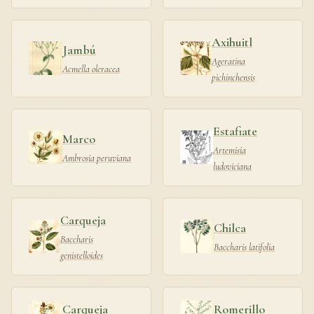
Axihuitl
Jambú
Ageratina
Acmella oleracea
pichinchensis
Estafiate
Marco
Artemisia
Ambrosia peruviana
ludoviciana
Carqueja
Chilca
Baccharis
Baccharis latifolia
genistelloides
Carqueja
Romerillo