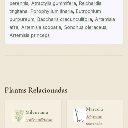
perennis
,
Atractylis gummifera
,
Reichardia
tingitana
,
Porophyllum linaria
,
Eutrochium
purpureum
,
Baccharis dracunculifolia
,
Artemisia
afra
,
Artemisia scoparia
,
Sonchus oleraceus
,
Artemisia princeps
Plantas Relacionadas
Marcela
Milenrama
Achyrocline
Achillea millefolium
satureioides