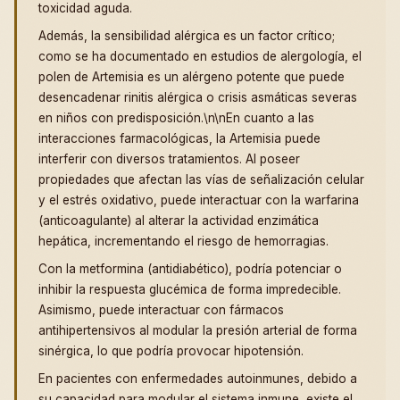
toxicidad aguda.
Además, la sensibilidad alérgica es un factor crítico;
como se ha documentado en estudios de alergología, el
polen de Artemisia es un alérgeno potente que puede
desencadenar rinitis alérgica o crisis asmáticas severas
en niños con predisposición.\n\nEn cuanto a las
interacciones farmacológicas, la Artemisia puede
interferir con diversos tratamientos. Al poseer
propiedades que afectan las vías de señalización celular
y el estrés oxidativo, puede interactuar con la warfarina
(anticoagulante) al alterar la actividad enzimática
hepática, incrementando el riesgo de hemorragias.
Con la metformina (antidiabético), podría potenciar o
inhibir la respuesta glucémica de forma impredecible.
Asimismo, puede interactuar con fármacos
antihipertensivos al modular la presión arterial de forma
sinérgica, lo que podría provocar hipotensión.
En pacientes con enfermedades autoinmunes, debido a
su capacidad para modular el sistema inmune, existe el