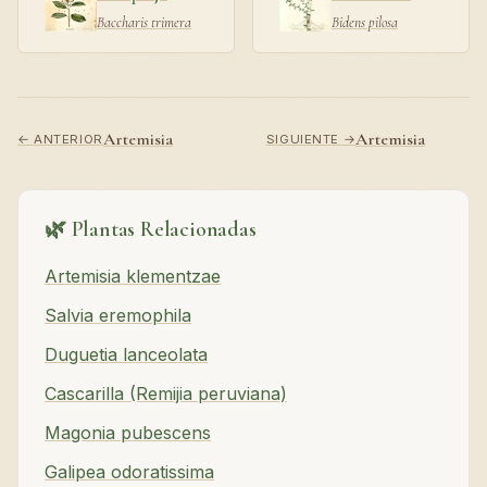
Baccharis trimera
Bidens pilosa
Artemisia
Artemisia
← ANTERIOR
SIGUIENTE →
🌿 Plantas Relacionadas
Artemisia klementzae
Salvia eremophila
Duguetia lanceolata
Cascarilla (Remijia peruviana)
Magonia pubescens
Galipea odoratissima