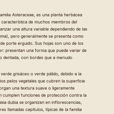
 familia Asteraceae, es una planta herbácea
, característica de muchos miembros del
canzar una altura variable dependiendo de las
clima), pero generalmente se presenta como
e porte erguido. Sus hojas son uno de los
or: presentan una forma que puede variar de
 o dentada, con bordes que a menudo
n verde grisáceo o verde pálido, debido a la
os pelos vegetales que cubren la superficie
otorgan una textura suave o ligeramente
én cumplen funciones de protección contra la
isia dubia se organizan en inflorescencias,
s llamadas capítulos, típicas de la familia