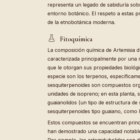
representa un legado de sabiduría sobr
entorno botánico. El respeto a estas pr
de la etnobotánica moderna.
Fitoquímica
La composición química de Artemisia d
caracterizada principalmente por una r
que le otorgan sus propiedades biológ
especie son los terpenos, específicame
sesquiterpenoides son compuestos org
unidades de isopreno; en esta planta,
guaianolidos (un tipo de estructura de
sesquiterpenoides tipo guaiano, como 
Estos compuestos se encuentran princi
han demostrado una capacidad notable
Por ejemplo, los artemidubolides son 