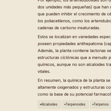
dos unidades más pequeñas) que han mos
que pueden inhibir el crecimiento de c
los poliacetilenos, como los artemdu
cadenas de carbono insaturadas.
Estos se localizan en variedades especí
poseen propiedades antihepatoma (cap
Además, la planta contiene lactonas s
estructuras cíclónicas que a menudo p
químicos, aunque no son alcaloides tr
vitales.
En resumen, la química de la planta s
altamente oxigenados y estructuras com
como la base de su potencial farmacol
Alcaloides
Terpenoides
Terpenos