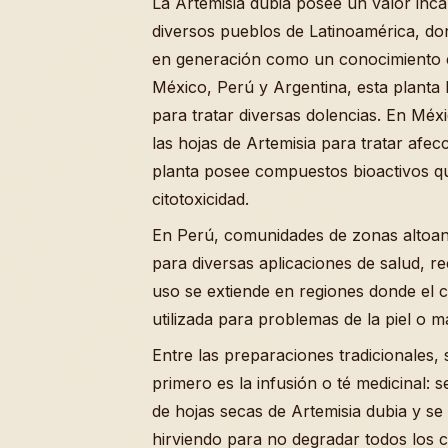
La Artemisia dubia posee un valor incal
diversos pueblos de Latinoamérica, do
en generación como un conocimiento 
México, Perú y Argentina, esta planta
para tratar diversas dolencias. En Méx
las hojas de Artemisia para tratar afecc
planta posee compuestos bioactivos que
citotoxicidad.
En Perú, comunidades de zonas altoan
para diversas aplicaciones de salud, r
uso se extiende en regiones donde el c
utilizada para problemas de la piel o m
Entre las preparaciones tradicionales,
primero es la infusión o té medicinal
de hojas secas de Artemisia dubia y se
hirviendo para no degradar todos los c