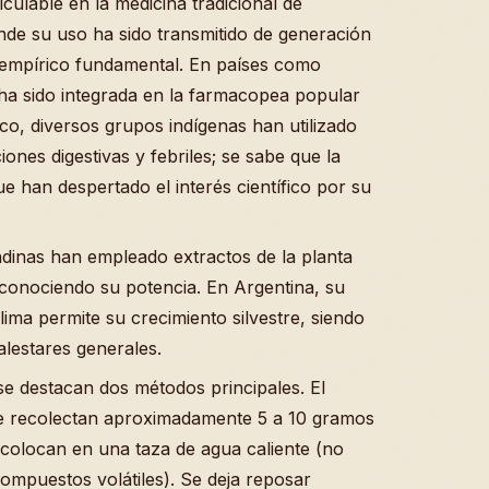
culable en la medicina tradicional de
nde su uso ha sido transmitido de generación
empírico fundamental. En países como
 ha sido integrada en la farmacopea popular
ico, diversos grupos indígenas han utilizado
iones digestivas y febriles; se sabe que la
 han despertado el interés científico por su
dinas han empleado extractos de la planta
econociendo su potencia. En Argentina, su
lima permite su crecimiento silvestre, siendo
alestares generales.
 se destacan dos métodos principales. El
: se recolectan aproximadamente 5 a 10 gramos
 colocan en una taza de agua caliente (no
ompuestos volátiles). Se deja reposar