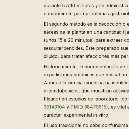
durante 5 a 10 minutos y se administra 
comúnmente para problemas gastrointe
El segundo método es la decocción o e
aéreas de la planta en una cantidad fi
(unos 15 a 20 minutos) para extraer 
sesquiterpenoides. Este preparado suel
diluido, para tratar afecciones más per
Históricamente, la documentación de la
expediciones botánicas que buscaban ca
Aunque la ciencia moderna ha identif
artemdubosidos, que muestran activid
hígado) en estudios de laboratorio (c
38143104
y
PMID 38479615
), es vita
carácter experimental in vitro.
El uso tradicional no debe confundirse 