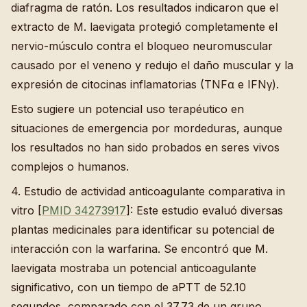
diafragma de ratón. Los resultados indicaron que el
extracto de M. laevigata protegió completamente el
nervio-músculo contra el bloqueo neuromuscular
causado por el veneno y redujo el daño muscular y la
expresión de citocinas inflamatorias (TNFα e IFNγ).
Esto sugiere un potencial uso terapéutico en
situaciones de emergencia por mordeduras, aunque
los resultados no han sido probados en seres vivos
complejos o humanos.
4. Estudio de actividad anticoagulante comparativa in
vitro [
PMID 34273917
]: Este estudio evaluó diversas
plantas medicinales para identificar su potencial de
interacción con la warfarina. Se encontró que M.
laevigata mostraba un potencial anticoagulante
significativo, con un tiempo de aPTT de 52.10
segundos, comparado con el 37.73 de un grupo