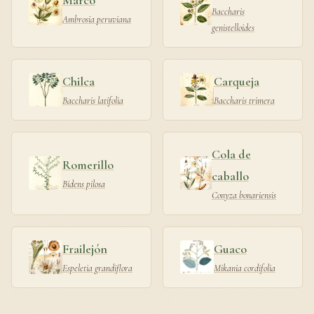
Marco
Baccharis
Ambrosia peruviana
genistelloides
Chilca
Carqueja
Baccharis latifolia
Baccharis trimera
Cola de
Romerillo
caballo
Bidens pilosa
Conyza bonariensis
Frailejón
Guaco
Espeletia grandiflora
Mikania cordifolia