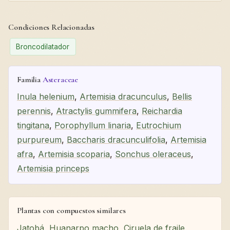
Condiciones Relacionadas
Broncodilatador
Familia
Asteraceae
Inula helenium
,
Artemisia dracunculus
,
Bellis
perennis
,
Atractylis gummifera
,
Reichardia
tingitana
,
Porophyllum linaria
,
Eutrochium
purpureum
,
Baccharis dracunculifolia
,
Artemisia
afra
,
Artemisia scoparia
,
Sonchus oleraceus
,
Artemisia princeps
Plantas con compuestos similares
Jatobá
,
Huanarpo macho
,
Ciruela de fraile
,