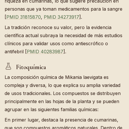
riqueza en cumarinas, lo que sugiere precaución en
personas que ya toman medicamentos para la sangre
[
PMID 31815870
,
PMID 34273917
].
La tradición reconoce su valor, pero la evidencia
científica actual subraya la necesidad de más estudios
clínicos para validar usos como antiescrófico o
antifebril [
PMID 40283987
].
Fitoquímica
La composición química de Mikania laevigata es
compleja y diversa, lo que explica su amplia variedad
de usos tradicionales. Los compuestos se distribuyen
principalmente en las hojas de la planta y se pueden
agrupar en las siguientes familias químicas:
En primer lugar, destaca la presencia de cumarinas,
que son compuestos aromáticos naturales. Dentro de