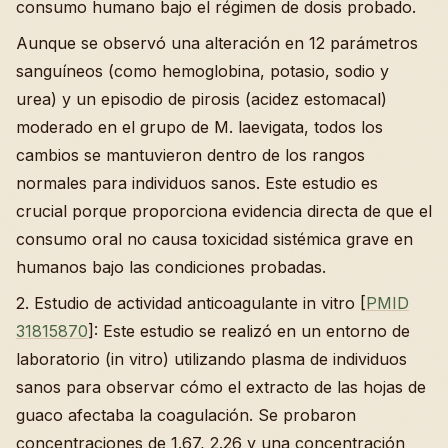
consumo humano bajo el régimen de dosis probado.
Aunque se observó una alteración en 12 parámetros
sanguíneos (como hemoglobina, potasio, sodio y
urea) y un episodio de pirosis (acidez estomacal)
moderado en el grupo de M. laevigata, todos los
cambios se mantuvieron dentro de los rangos
normales para individuos sanos. Este estudio es
crucial porque proporciona evidencia directa de que el
consumo oral no causa toxicidad sistémica grave en
humanos bajo las condiciones probadas.
2. Estudio de actividad anticoagulante in vitro [
PMID
31815870
]: Este estudio se realizó en un entorno de
laboratorio (in vitro) utilizando plasma de individuos
sanos para observar cómo el extracto de las hojas de
guaco afectaba la coagulación. Se probaron
concentraciones de 1.67, 2.26 y una concentración