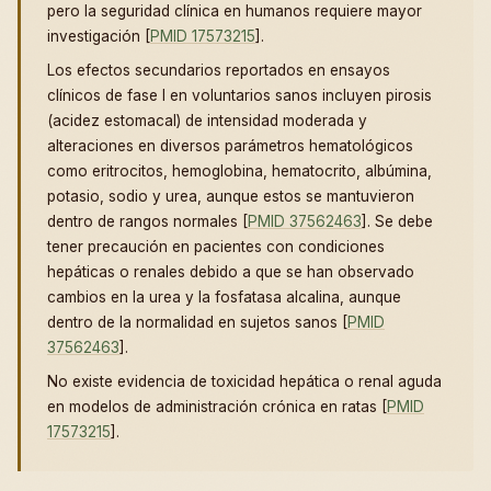
pero la seguridad clínica en humanos requiere mayor
investigación [
PMID 17573215
].
Los efectos secundarios reportados en ensayos
clínicos de fase I en voluntarios sanos incluyen pirosis
(acidez estomacal) de intensidad moderada y
alteraciones en diversos parámetros hematológicos
como eritrocitos, hemoglobina, hematocrito, albúmina,
potasio, sodio y urea, aunque estos se mantuvieron
dentro de rangos normales [
PMID 37562463
]. Se debe
tener precaución en pacientes con condiciones
hepáticas o renales debido a que se han observado
cambios en la urea y la fosfatasa alcalina, aunque
dentro de la normalidad en sujetos sanos [
PMID
37562463
].
No existe evidencia de toxicidad hepática o renal aguda
en modelos de administración crónica en ratas [
PMID
17573215
].