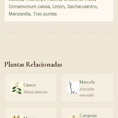
Cinnamomum cassia
,
Limón
,
Sachaculantro
,
Manzanilla
,
Tres puntas
Plantas Relacionadas
Marcela
Guaco
Achyrocline
Mikania glomerata
satureioides
Carqueja