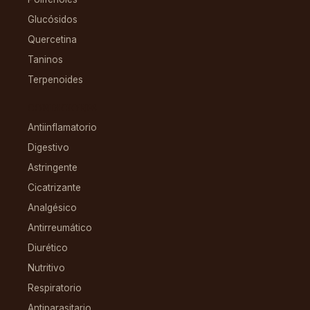
Glucósidos
Quercetina
Taninos
Terpenoides
CONDICIONES
Antiinflamatorio
Digestivo
Astringente
Cicatrizante
Analgésico
Antirreumático
Diurético
Nutritivo
Respiratorio
Antiparasitario