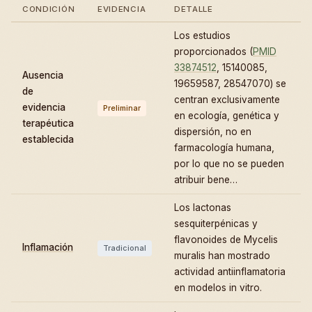
CONDICIÓN
EVIDENCIA
DETALLE
Los estudios
proporcionados (
PMID
33874512
, 15140085,
Ausencia
19659587, 28547070) se
de
centran exclusivamente
evidencia
Preliminar
en ecología, genética y
terapéutica
dispersión, no en
establecida
farmacología humana,
por lo que no se pueden
atribuir bene…
Los lactonas
sesquiterpénicas y
flavonoides de Mycelis
Inflamación
Tradicional
muralis han mostrado
actividad antiinflamatoria
en modelos in vitro.