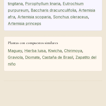
tingitana
,
Porophyllum linaria
,
Eutrochium
purpureum
,
Baccharis dracunculifolia
,
Artemisia
afra
,
Artemisia scoparia
,
Sonchus oleraceus
,
Artemisia princeps
Plantas con compuestos similares
Maguey
,
Hierba luisa
,
Kiwicha
,
Chirimoya
,
Graviola
,
Diomate
,
Castaña de Brasil
,
Zapatito del
niño