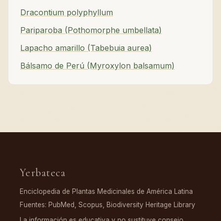
Dracontium polyphyllum
Pariparoba (Pothomorphe umbellata)
Lapacho amarillo (Tabebuia aurea)
Bálsamo de Perú (Myroxylon balsamum)
Yerbateca
Enciclopedia de Plantas Medicinales de América Latina
Fuentes: PubMed, Scopus, Biodiversity Heritage Library
La información es educativa y no sustituye consejo