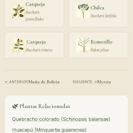
Carqueja
Chilca
Baccharis
Baccharis latifolia
genistelloides
Carqueja
Romerillo
Baccharis trimera
Bidens pilosa
Muña de Bolivia
Myrcia
← ANTERIOR
SIGUIENTE →
🌿 Plantas Relacionadas
Quebracho colorado (Schinopsis balansae)
Huacapú (Minquartia guianensis)