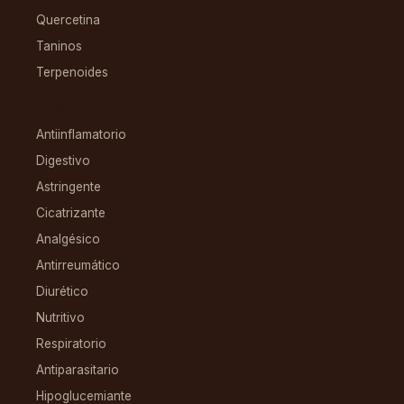
Quercetina
Taninos
Terpenoides
CONDICIONES
Antiinflamatorio
Digestivo
Astringente
Cicatrizante
Analgésico
Antirreumático
Diurético
Nutritivo
Respiratorio
Antiparasitario
Hipoglucemiante