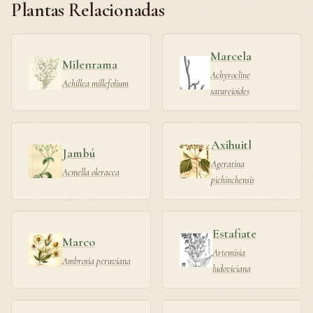
Plantas Relacionadas
Marcela
Milenrama
Achyrocline
Achillea millefolium
satureioides
Axihuitl
Jambú
Ageratina
Acmella oleracea
pichinchensis
Estafiate
Marco
Artemisia
Ambrosia peruviana
ludoviciana