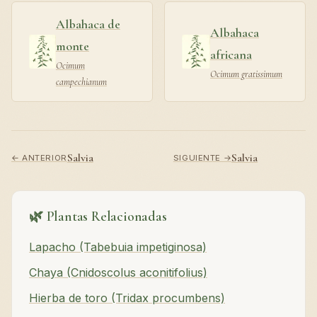
Albahaca de
Albahaca
monte
africana
Ocimum
Ocimum gratissimum
campechianum
Salvia
Salvia
← ANTERIOR
SIGUIENTE →
🌿 Plantas Relacionadas
Lapacho (Tabebuia impetiginosa)
Chaya (Cnidoscolus aconitifolius)
Hierba de toro (Tridax procumbens)