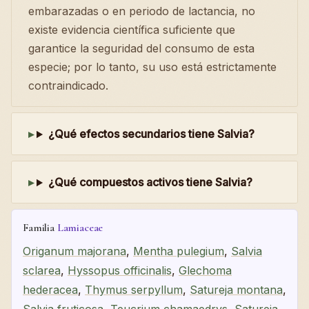
embarazadas o en periodo de lactancia, no
existe evidencia científica suficiente que
garantice la seguridad del consumo de esta
especie; por lo tanto, su uso está estrictamente
contraindicado.
¿Qué efectos secundarios tiene Salvia?
¿Qué compuestos activos tiene Salvia?
Familia
Lamiaceae
Origanum majorana
,
Mentha pulegium
,
Salvia
sclarea
,
Hyssopus officinalis
,
Glechoma
hederacea
,
Thymus serpyllum
,
Satureja montana
,
Salvia fruticosa
,
Teucrium chamaedrys
,
Satureja