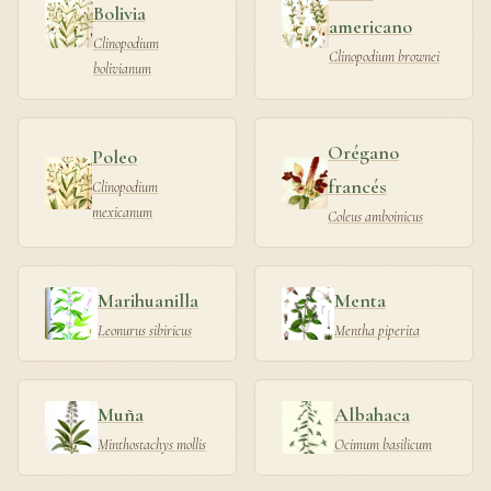
Bolivia
americano
Clinopodium
Clinopodium brownei
bolivianum
Orégano
Poleo
francés
Clinopodium
mexicanum
Coleus amboinicus
Marihuanilla
Menta
Leonurus sibiricus
Mentha piperita
Muña
Albahaca
Minthostachys mollis
Ocimum basilicum