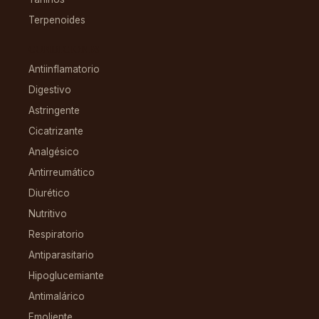
Terpenoides
CONDICIONES
Antiinflamatorio
Digestivo
Astringente
Cicatrizante
Analgésico
Antirreumático
Diurético
Nutritivo
Respiratorio
Antiparasitario
Hipoglucemiante
Antimalárico
Emoliente