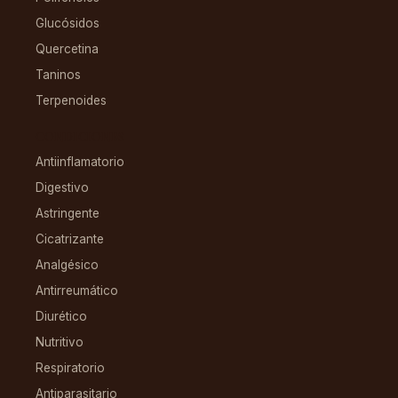
Glucósidos
Quercetina
Taninos
Terpenoides
CONDICIONES
Antiinflamatorio
Digestivo
Astringente
Cicatrizante
Analgésico
Antirreumático
Diurético
Nutritivo
Respiratorio
Antiparasitario