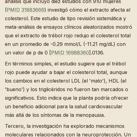
análisis que incluyó diez estudios con 910 mujeres
(
PMID 31883666
) investigó cómo el extracto afecta el
colesterol. Este estudio de tipo revisión sistemática y
meta-análisis de ensayos clínicos aleatorizados mostró
que el extracto de trébol rojo redujo el colesterol total
en un promedio de -0.29 mmol/L (-11.21 mg/dL) con
un valor de p de 0 [
PMID 16988360
].0136.
En términos simples, el estudio sugiere que el trébol
rojo puede ayudar a bajar el colesterol total, aunque
los cambios en el colesterol LDL (el 'malo'), HDL (el
'bueno') y los triglicéridos no fueron tan marcados o
significativos. Esto indica que la planta podría ofrecer
un beneficio adicional para la salud cardiovascular
más allá de los síntomas de la menopausia.
Tercero, la investigación ha explorado mecanismos
moleculares relacionados con la neuroprotección. Un