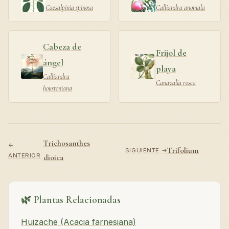
Caesalpinia spinosa
Calliandra anomala
Cabeza de
Frijol de
ángel
playa
Calliandra
Canavalia rosea
houstoniana
Trichosanthes
←
Trifolium
SIGUIENTE →
ANTERIOR
dioica
🌿 Plantas Relacionadas
Huizache (Acacia farnesiana)