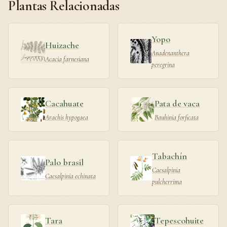
Plantas Relacionadas
Yopo
Huizache
Anadenanthera
Acacia farnesiana
peregrina
Cacahuate
Pata de vaca
Arachis hypogaea
Bauhinia forficata
Tabachín
Palo brasil
Caesalpinia
Caesalpinia echinata
pulcherrima
Tara
Tepescohuite