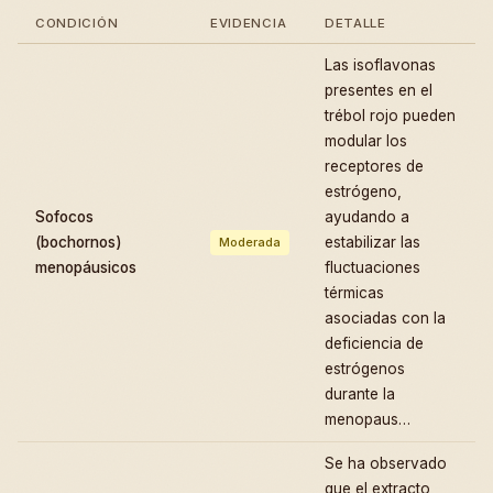
CONDICIÓN
EVIDENCIA
DETALLE
Las isoflavonas
presentes en el
trébol rojo pueden
modular los
receptores de
estrógeno,
Sofocos
ayudando a
(bochornos)
estabilizar las
Moderada
menopáusicos
fluctuaciones
térmicas
asociadas con la
deficiencia de
estrógenos
durante la
menopaus…
Se ha observado
que el extracto